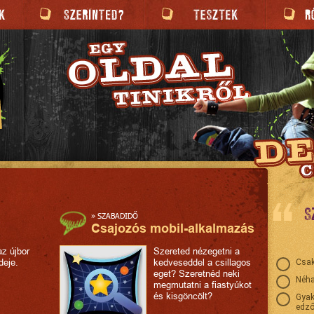
S
»
SZABADIDŐ
Csajozós mobil-alkalmazás
az újbor
Szereted nézegetni a
deje.
kedveseddel a csillagos
Csak
eget? Szeretnéd neki
Néha
megmutatni a fiastyúkot
és kisgöncölt?
Gyak
edző