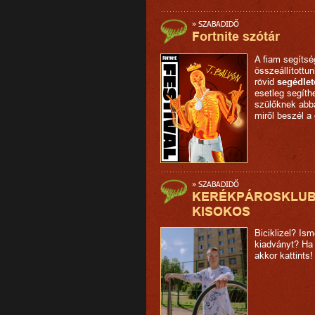
»
SZABADIDŐ
Fortnite szótár
A fiam segítsé
összeállítottu
rövid
segédlet
esetleg segíth
szülőknek abb
miről beszél a
»
SZABADIDŐ
KERÉKPÁROSKLU
KISOKOS
Biciklizel? Ism
kiadványt? Ha
akkor kattints!