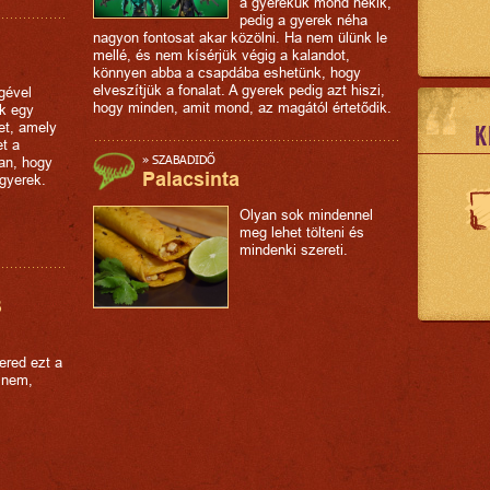
a gyerekük mond nekik,
pedig a gyerek néha
nagyon fontosat akar közölni. Ha nem ülünk le
mellé, és nem kísérjük végig a kalandot,
könnyen abba a csapdába eshetünk, hogy
elveszítjük a fonalat. A gyerek pedig azt hiszi,
gével
hogy minden, amit mond, az magától értetődik.
nk egy
et, amely
K
et a
»
SZABADIDŐ
an, hogy
Palacsinta
 gyerek.
Olyan sok mindennel
meg lehet tölteni és
mindenki szereti.
B
ered ezt a
 nem,