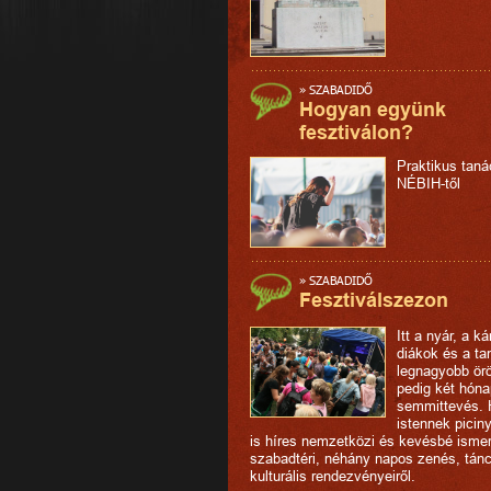
»
SZABADIDŐ
Hogyan együnk
fesztiválon?
Praktikus tan
NÉBIH-től
»
SZABADIDŐ
Fesztiválszezon
Itt a nyár, a ká
diákok és a ta
legnagyobb ör
pedig két hón
semmittevés. 
istennek picin
is híres nemzetközi és kevésbé ismer
szabadtéri, néhány napos zenés, tán
kulturális rendezvényeiről.