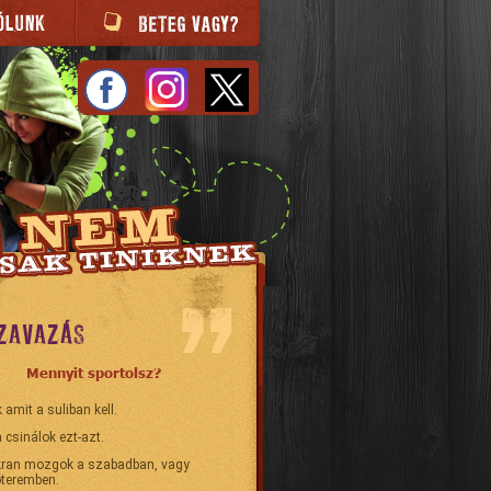
ZAVAZÁS
Mennyit sportolsz?
 amit a suliban kell.
 csinálok ezt-azt.
ran mozgok a szabadban, vagy
teremben.