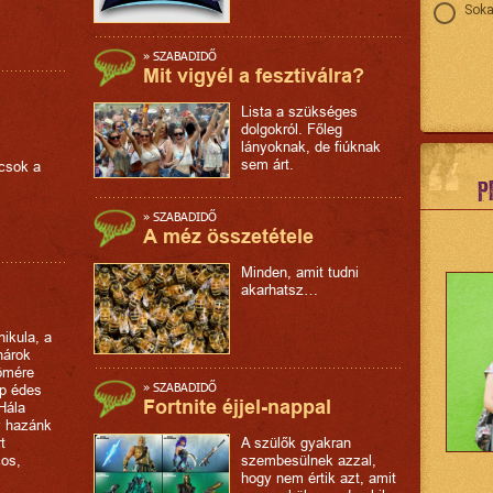
Soka
»
SZABADIDŐ
Mit vigyél a fesztiválra?
Lista a szükséges
dolgokról. Főleg
lányoknak, de fiúknak
sem árt.
ácsok a
P
»
SZABADIDŐ
A méz összetétele
Minden, amit tudni
akarhatsz…
nikula, a
nárok
ömére
»
SZABADIDŐ
ap édes
Fortnite éjjel-nappal
Hála
y hazánk
t
A szülők gyakran
cos,
szembesülnek azzal,
hogy nem értik azt, amit