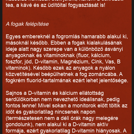
tea, a kávé és az üdítőital fogyasztását is!
A fogak felépítése
Egyes embereknél a fogromlás hamarabb alakul ki,
másoknál később. Ebben a fogak kialakulásának
ideje alatt nagy szerepe van a különböző ásványi
anyagoknak és vitaminoknak (fluor, kálcium,
foszfor, jód, D-vitamin, Magnézium, Cink, Vas, B
vitaminok). Később ezek az anyagok a nyálon
közvetítésével beépülhetnek a fog zománcába. A
fogkrém fluorid-tartalmának ezért lehet jelentősége.
Sajnos a D-vitamin és kálcium ellátottság
serdülőkorban nem nevezhető ideálisnak, pedig
fontos lenne! Mivel sokan a monitorok előtt töltik az
időt és gyakorlatilag nincsenek napon
(természetesen nem a déli órák nagy melegére
gondolunk), nem alakul ki a D-vitamin aktív
formája, ezért gyakorlatilag D-vitamin hiányosak. A