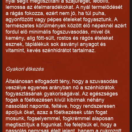
nyál segít megtisztítani a szájüreget, leöblíti,
lemossa az ételmaradékokat. A nyál termelődését
a rágás fokozza, ezért nem jó, ha túl puha,
agyonfőzött vagy pépes ételeket fogyasztunk. A
természetes körülmények között élő népeknél azért
fordul elő minimális fogszuvasodás, mivel ők
kemény, alig főtt-sült, rostos és rágós ételeket
esznek, táplálékuk sok ásványi anyagot és
vitamint, kevés szénhidrátot tartalmaz.
Gyakori étkezés
Általánosan elfogadott tény, hogy a szuvasodás
veszélye egyenes arányban nő a szénhidrátok
fogyasztásának gyakoriságával. Az egészséges
fogak a főétkezésen kívül kibírnak néhány
nassolást naponta, feltéve, hogy rendszeresen
ápoljuk őket, azaz a főétkezések után fogat
mosunk, fogselyemmel, fogkrémmel alaposan
megtisztítjuk a fogunkat. Ne felejtsük el, hogy a
nassolás nemcsak ételt jelent, hanem a cukrozott