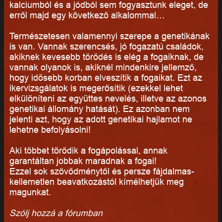
kalciumból és a jódból sem fogyasztunk eleget, de
erről majd egy következő alkalommal…
Természetesen valamennyi szerepe a genetikának
is van. Vannak szerencsés, jó fogazatú családok,
akiknek kevesebb törődés is elég a fogaiknak, de
vannak olyanok is, akiknél mindenkire jellemző,
hogy idősebb korban elveszítik a fogaikat. Ezt az
ikervizsgálatok is megerősítik (ezekkel lehet
elkülöníteni az együttes nevelés, illetve az azonos
genetikai állomány hatását). Ez azonban nem
jelenti azt, hogy az adott genetikai hajlamot ne
lehetne befolyásolni!
Aki többet törődik a fogápolással, annak
garantáltan jobbak maradnak a fogai!
Ezzel sok szövődménytől és persze fájdalmas-
kellemetlen beavatkozástól kímélhetjük meg
magunkat.
Szólj hozzá a fórumban