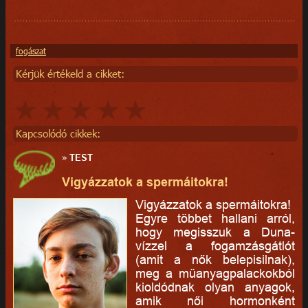
fogászat
Kérjük értékeld a cikket:
Kapcsolódó cikkek:
»
TEST
Vigyázzatok a spermáitokra!
Vigyázzatok a spermáitokra!
Egyre többet hallani arról,
hogy megisszuk a Duna-
vízzel a fogamzásgátlót
(amit a nők belepisilnak),
meg a műanyagpalackokból
kioldódnak olyan anyagok,
amik női hormonként