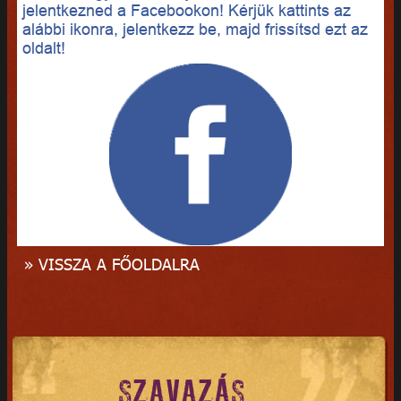
jelentkezned a Facebookon! Kérjük kattints az
alábbi ikonra, jelentkezz be, majd frissítsd ezt az
oldalt!
» VISSZA A FŐOLDALRA
SZAVAZÁS