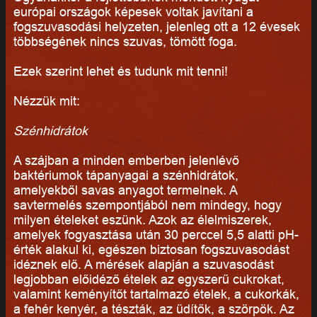
európai országok képesek voltak javítani a
fogszuvasodási helyzeten, jelenleg ott a 12 évesek
többségének nincs szuvas, tömött foga.
Ezek szerint lehet és tudunk mit tenni!
Nézzük mit:
Szénhidrátok
A szájban a minden emberben jelenlévő
baktériumok tápanyagai a szénhidrátok,
amelyekből savas anyagot termelnek. A
savtermelés szempontjából nem mindegy, hogy
milyen ételeket eszünk. Azok az élelmiszerek,
amelyek fogyasztása után 30 perccel 5,5 alatti pH-
érték alakul ki, egészen biztosan fogszuvasodást
idéznek elő. A mérések alapján a szuvasodást
legjobban előidéző ételek az egyszerű cukrokat,
valamint keményítőt tartalmazó ételek, a cukorkák,
a fehér kenyér, a tészták, az üdítők, a szörpök. Az