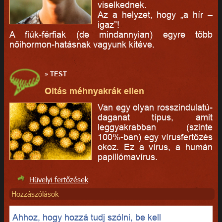
viselkednek.
Az a helyzet, hogy „a hír –
igaz”!
A fiúk-férfiak (de mindannyian) egyre több
nőihormon-hatásnak vagyunk kitéve.
»
TEST
Oltás méhnyakrák ellen
Van egy olyan rosszindulatú-
daganat típus, amit
leggyakrabban (szinte
100%-ban) egy vírusfertőzés
okoz. Ez a vírus, a humán
papillómavírus.
Hüvelyi fertőzések
Hozzászólások
Ahhoz, hogy hozzá tudj szólni, be kell