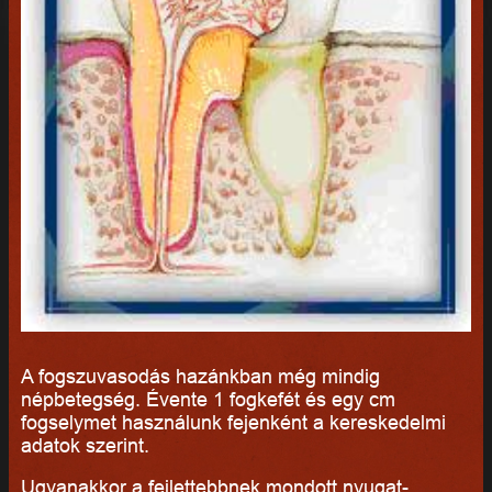
A fogszuvasodás hazánkban még mindig
népbetegség. Évente 1 fogkefét és egy cm
fogselymet használunk fejenként a kereskedelmi
adatok szerint.
Ugyanakkor a fejlettebbnek mondott nyugat-