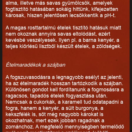
alma, illetve más savas gyümölcsök, amelyek
fogtisztító hatásában sokáig hittünk, kifejezetten
károsak, hiszen jelentősen lecsökkentik a pH-t.
A magas rosttartalmú ételek tisztító hatásuk miatt
nem okoznak annyira savas eltolódást, ezért
kevésbé veszélyesek. Ilyen pl. a barna kenyér, a
teljes kiőrlésű lisztből készült ételek, a zöldségek.
Ételmaradékok a szájban
A fogszuvasodásra a legnagyobb esélyt az jelenti,
ha az ételmaradék hosszan tartózkodik a szájban.
Különösen gondot kell fordítanunk a fogmosásra a
ragacsos, tapadós ételek fogyasztása után.
Nemcsak a cukorkák, a karamell tud odatapadni a
fogra, hanem a kenyér, a sült burgonya, a
kekszfélék is, sőt még nagyobb károkat is
okozhatnak, mert ezek jobban ragadnak a
zománchoz. A megfelelő mennyiségben termelődő