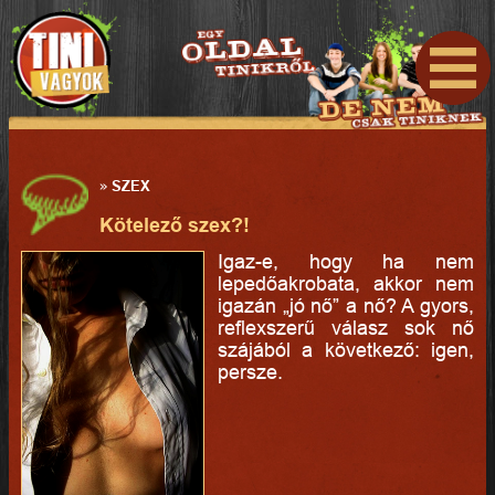
»
SZEX
Kötelező szex?!
Igaz-e, hogy ha nem
lepedőakrobata, akkor nem
igazán „jó nő” a nő? A gyors,
reflexszerű válasz sok nő
szájából a következő: igen,
persze.