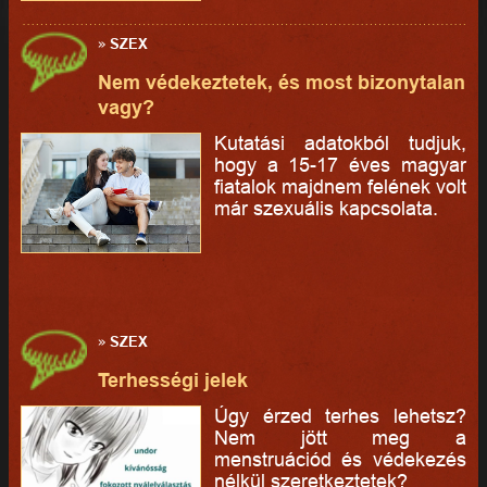
»
SZEX
Nem védekeztetek, és most bizonytalan
vagy?
Kutatási adatokból tudjuk,
hogy a 15-17 éves magyar
fiatalok majdnem felének volt
már szexuális kapcsolata.
»
SZEX
Terhességi jelek
Úgy érzed terhes lehetsz?
Nem jött meg a
menstruációd és védekezés
nélkül szeretkeztetek?