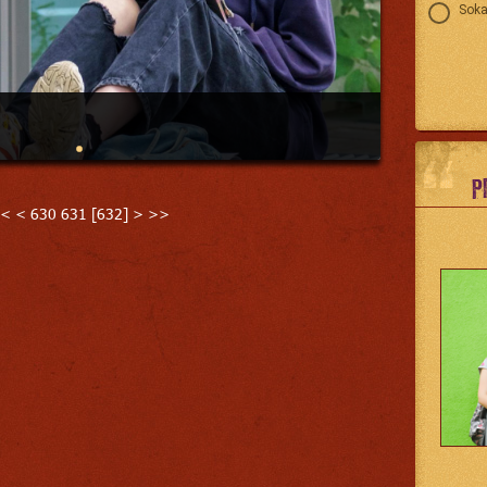
Soka
P
<
<
630
631
[
632
]
>
>>