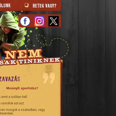
ZAVAZÁS
Mennyit sportolsz?
 amit a suliban kell.
 csinálok ezt-azt.
ran mozgok a szabadban, vagy
teremben.