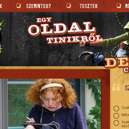
S
Csak
Néha
Gyak
edző