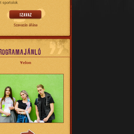
t sportolok.
Szavazás állása
ROGRAMAJÁNLÓ
Yelon