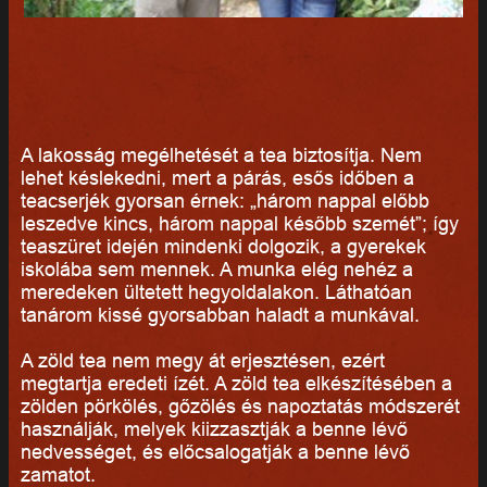
A lakosság megélhetését a tea biztosítja. Nem
lehet késlekedni, mert a párás, esős időben a
teacserjék gyorsan érnek: „három nappal előbb
leszedve kincs, három nappal később szemét”; így
teaszüret idején mindenki dolgozik, a gyerekek
iskolába sem mennek. A munka elég nehéz a
meredeken ültetett hegyoldalakon. Láthatóan
tanárom kissé gyorsabban haladt a munkával.
A zöld tea nem megy át erjesztésen, ezért
megtartja eredeti ízét. A zöld tea elkészítésében a
zölden pörkölés, gőzölés és napoztatás módszerét
használják, melyek kiizzasztják a benne lévő
nedvességet, és előcsalogatják a benne lévő
zamatot.