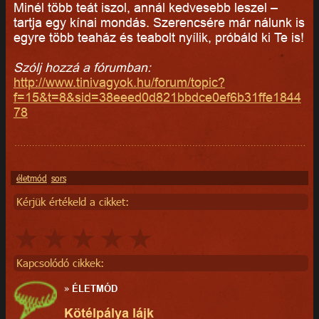
Minél több teát iszol, annál kedvesebb leszel –
tartja egy kínai mondás. Szerencsére már nálunk is
egyre több teaház és teabolt nyílik, próbáld ki Te is!
Szólj hozzá a fórumban:
http://www.tinivagyok.hu/forum/topic?
f=15&t=8&sid=38eeed0d821bbdce0ef6b31ffe1844
78
életmód
sors
Kérjük értékeld a cikket:
Kapcsolódó cikkek:
»
ÉLETMÓD
Kötélpálya lájk