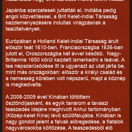
Japánba szerzetesek juttatták el, Indiába pedig
angol közvetítéssel, a Brit Kelet-indiai Társaság
kezdeményezésére indultak virágzásnak a
teaültetvények.
Európában a Holland Kelet-indiai Társaság árult
először teát 1610-ben, Franciaországba 1636-ban
jutott el, Oroszországba két évvel később. Nagy-
Britannia 1650 körül kezdett ismerkedni a teával. A
tea népszerűsödése itt is ugyanazt az utat járta be,
mint más országokban: először a királyi család és
a nemesség körében volt népszerű, majd a köznép
is megkedvelte.
A 2008-2009 évet Kínában töltöttem
ösztöndíjasként, és egyik tanárom a tavaszi
teaszedés idejére meghívott Anhui tartományban
(Közép-kelet Kína) lévő szülőfalujába. Kínában is
nagy gondot jelent a falvak elöregedése, a fiatalok
nagyvárosokba költözése. A teaszedésből élő