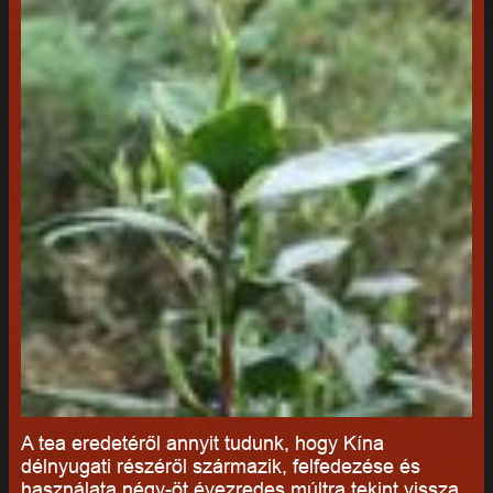
A tea eredetéről annyit tudunk, hogy Kína
délnyugati részéről származik, felfedezése és
használata négy-öt évezredes múltra tekint vissza.