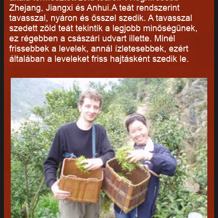
Zhejang, Jiangxi és Anhui.A teát rendszerint
tavasszal, nyáron és ősszel szedik. A tavasszal
szedett zöld teát tekintik a legjobb minőségűnek,
ez régebben a császári udvart illette. Minél
frissebbek a levelek, annál ízletesebbek, ezért
általában a leveleket friss hajtásként szedik le.