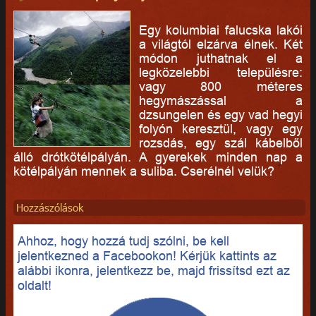
Egy kolumbiai falucska lakói
a világtól elzárva élnek. Két
módon juthatnak el a
legközelebbi településre:
vagy 800 méteres
hegymászással a
dzsungelen és egy vad hegyi
folyón keresztül, vagy egy
rozsdás, egy szál kábelből
álló drótkötélpályán. A gyerekek minden nap a
kötélpályán mennek a suliba. Cserélnél velük?
Hozzászólások
Ahhoz, hogy hozzá tudj szólni, be kell
jelentkezned a Facebookon! Kérjük kattints az
alábbi ikonra, jelentkezz be, majd frissítsd ezt az
oldalt!