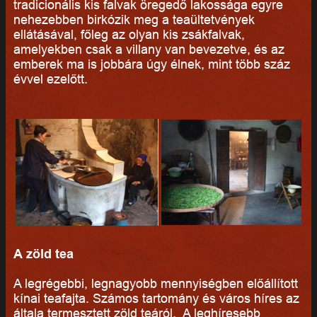
tradicionális kis falvak öregedő lakossága egyre
nehezebben birkózik meg a teaültetvények
ellátásával, főleg az olyan kis zsákfalvak,
amelyekben csak a villany van bevezetve, és az
emberek ma is jobbára úgy élnek, mint több száz
évvel ezelőtt.
A zöld tea
A legrégebbi, legnagyobb mennyiségben előállított
kínai teafajta. Számos tartomány és város híres az
általa termesztett zöld teáról. A leghíresebb