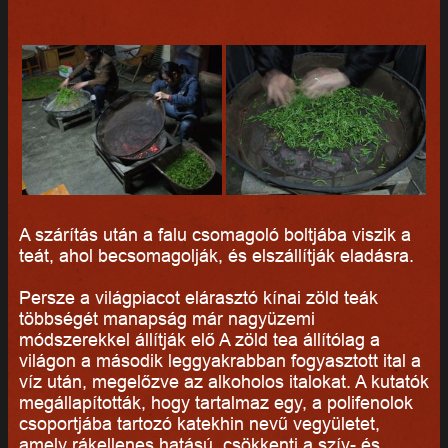
A szárítás után a falu csomagoló boltjába viszik a
teát, ahol becsomagolják, és elszállítják eladásra.
Persze a világpiacot elárasztó kínai zöld teák
többségét manapság már nagyüzemi
módszerekkel állítják elő A zöld tea állítólag a
világon a második leggyakrabban fogyasztott ital a
víz után, megelőzve az alkoholos italokat. A kutatók
megállapították, hogy tartalmaz egy, a polifenolok
csoportjába tartozó katekhin nevű vegyületet,
amely rákellenes hatású, csökkenti a szív- és