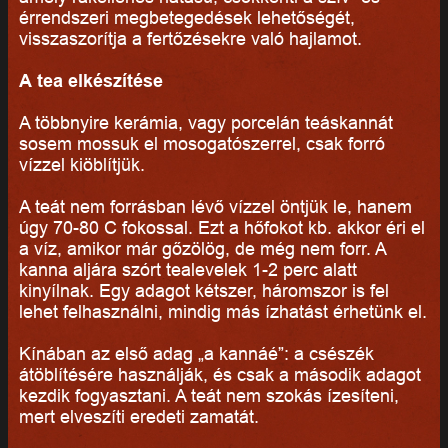
érrendszeri megbetegedések lehetőségét,
visszaszorítja a fertőzésekre való hajlamot.
A tea elkészítése
A többnyire kerámia, vagy porcelán teáskannát
sosem mossuk el mosogatószerrel, csak forró
vízzel kiöblítjük.
A teát nem forrásban lévő vízzel öntjük le, hanem
úgy 70-80 C fokossal. Ezt a hőfokot kb. akkor éri el
a víz, amikor már gőzölög, de még nem forr. A
kanna aljára szórt tealevelek 1-2 perc alatt
kinyílnak. Egy adagot kétszer, háromszor is fel
lehet felhasználni, mindig más ízhatást érhetünk el.
Kínában az első adag „a kannáé”: a csészék
átöblítésére használják, és csak a második adagot
kezdik fogyasztani. A teát nem szokás ízesíteni,
mert elveszíti eredeti zamatát.