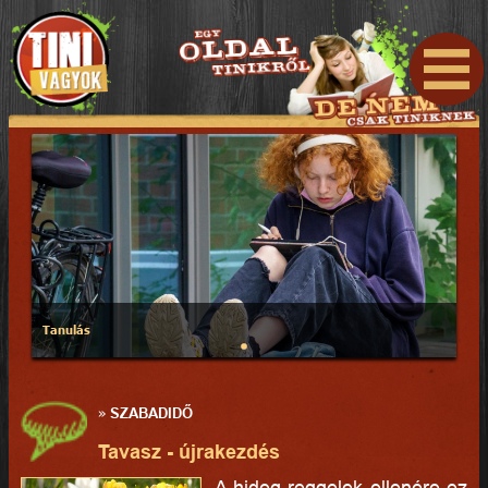
Tanulás
»
SZABADIDŐ
Tavasz - újrakezdés
A hideg reggelek ellenére ez