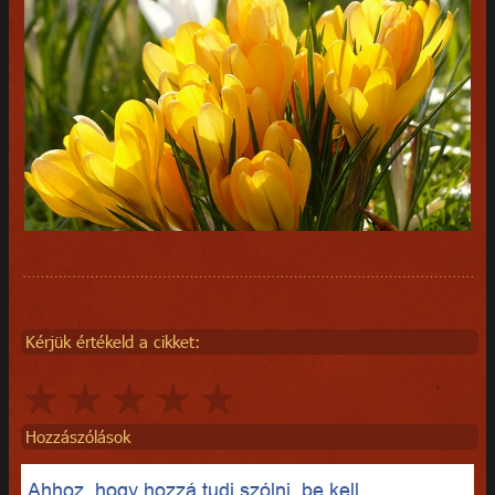
Kérjük értékeld a cikket:
Hozzászólások
Ahhoz, hogy hozzá tudj szólni, be kell