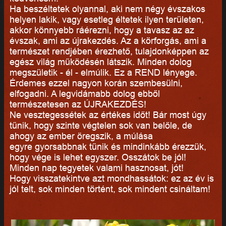
Ha beszéltetek olyannal, aki nem négy évszakos
helyen lakik, vagy esetleg éltetek ilyen területen,
akkor könnyebb ráérezni, hogy a tavasz az az
évszak, ami az újrakezdés. Az a körforgás, ami a
természet rendjében érezhető, tulajdonképpen az
egész világ működésén látszik. Minden dolog
megszületik - él - elmúlik. Ez a REND lényege.
Érdemes ezzel nagyon korán szembesülni,
elfogadni. A legvidámabb dolog ebből
természetesen az ÚJRAKEZDÉS!
Ne vesztegessétek az értékes időt! Bár most úgy
tűnik, hogy szinte végtelen sok van belőle, de
ahogy az ember öregszik, a múlása
egyre gyorsabbnak tűnik és mindinkább érezzük,
hogy vége is lehet egyszer. Osszátok be jól!
Minden nap tegyetek valami hasznosat, jót!
Hogy visszatekintve azt mondhassátok: ez az év is
jól telt, sok minden történt, sok mindent csináltam!