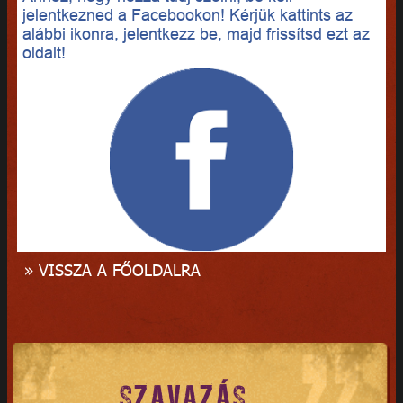
jelentkezned a Facebookon! Kérjük kattints az
alábbi ikonra, jelentkezz be, majd frissítsd ezt az
oldalt!
» VISSZA A FŐOLDALRA
SZAVAZÁS