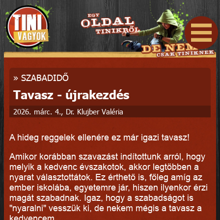
»
SZABADIDŐ
Tavasz - újrakezdés
2026. márc. 4., Dr. Klujber Valéria
A hideg reggelek ellenére ez már igazi tavasz!
Amikor korábban szavazást indítottunk arról, hogy
melyik a kedvenc évszakotok, akkor legtöbben a
nyarat választottátok. Ez érthető is, főleg amíg az
ember iskolába, egyetemre jár, hiszen ilyenkor érzi
magát szabadnak. Igaz, hogy a szabadságot is
"nyaralni" vesszük ki, de nekem mégis a tavasz a
kedvencem.