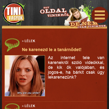
»
LÉLEK
Ne karenezd le a tanárnődet!
Az internet tele van
karenekről szóló videókkal,
de kik ők valójában, és
jogos-e, ha bárkit csak úgy
lekarenezünk?
»
LÉLEK