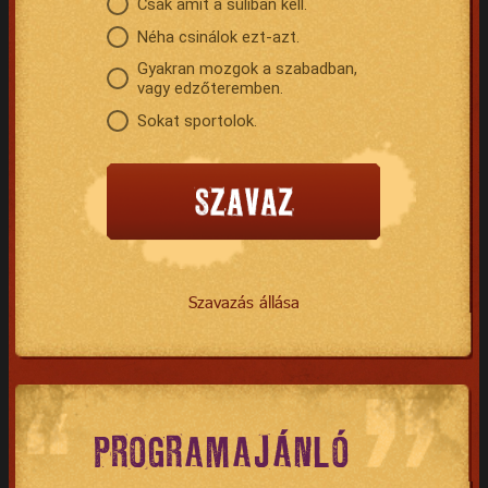
Csak amit a suliban kell.
Néha csinálok ezt-azt.
Gyakran mozgok a szabadban,
vagy edzőteremben.
Sokat sportolok.
Szavazás állása
PROGRAMAJÁNLÓ