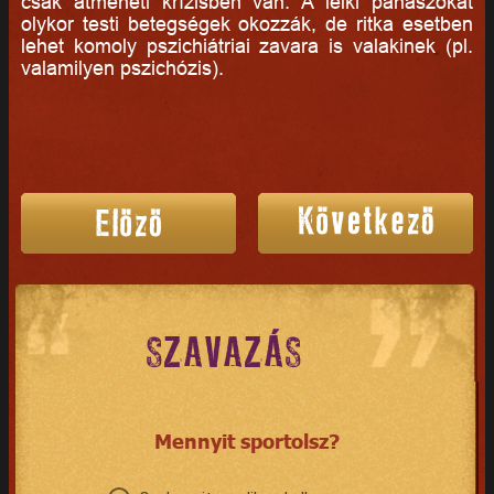
csak átmeneti krízisben van. A lelki panaszokat
olykor testi betegségek okozzák, de ritka esetben
lehet komoly pszichiátriai zavara is valakinek (pl.
valamilyen pszichózis).
SZAVAZÁS
Mennyit sportolsz?