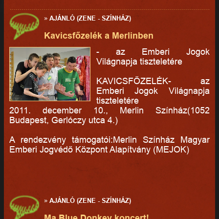
»
AJÁNLÓ (ZENE - SZÍNHÁZ)
Kavicsfőzelék a Merlinben
- az Emberi Jogok
Világnapja tiszteletére
KAVICSFŐZELÉK- az
Emberi Jogok Világnapja
tiszteletére
2011. december 10., Merlin Színház(1052
Budapest, Gerlóczy utca 4.)
A rendezvény támogatói:Merlin Színház Magyar
Emberi Jogvédő Központ Alapítvány (MEJOK)
»
AJÁNLÓ (ZENE - SZÍNHÁZ)
Ma Blue Donkey koncert!