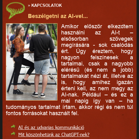
»
KAPCSOLATOK
Beszélgetni az AI-vel...
Amikor először elkezdtem
használni az AI-t –
elsősorban szövegek
megírására - sok csalódás
ért. Úgy éreztem, hogy
nagyon felszínesek a
tartalmai, csak a nagyobb
elérésű (és nem a jobb)
tartalmakat nézi át, illetve az
is, hogy amihez igazán
érteni kell, az nem megy az
AI-nak. Például – és ez a
mai napig így van – ha
tudományos tartalmat írtam, akkor régi és nem túl
fontos forrásokat használt fel.
AI és az udvarias kommunikáció
Mit köszönhetünk az ChatGPT-nek?