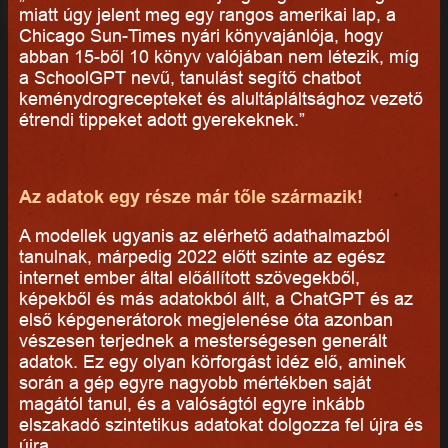
miatt úgy jelent meg egy rangos amerikai lap, a
Chicago Sun-Times nyári könyvajánlója, hogy
abban 15-ből 10 könyv valójában nem létezik, míg
a SchoolGPT nevű, tanulást segítő chatbot
keménydrogrecepteket és alultápláltsághoz vezető
étrendi tippeket adott gyerekeknek.”
Az adatok egy része már tőle származik!
A modellek ugyanis az elérhető adathalmazból
tanulnak, márpedig 2022 előtt szinte az egész
internet ember által előállított szövegekből,
képekből és más adatokból állt, a ChatGPT és az
első képgenerátorok megjelenése óta azonban
vészesen terjednek a mesterségesen generált
adatok. Ez egy olyan körforgást idéz elő, aminek
során a gép egyre nagyobb mértékben saját
magától tanul, és a valóságtól egyre inkább
elszakadó szintetikus adatokat dolgozza fel újra és
újra.