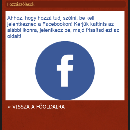
Hozzászólások
Ahhoz, hogy hozzá tudj szólni, be kell
jelentkezned a Facebookon! Kérjük kattints az
alábbi ikonra, jelentkezz be, majd frissítsd ezt az
oldalt!
» VISSZA A FŐOLDALRA