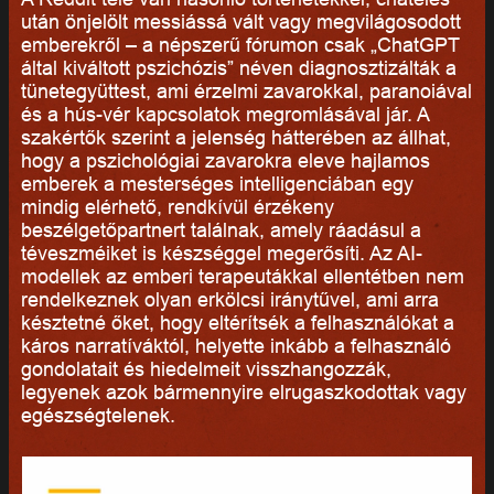
után önjelölt messiássá vált vagy megvilágosodott
emberekről – a népszerű fórumon csak „ChatGPT
által kiváltott pszichózis” néven diagnosztizálták a
tünetegyüttest, ami érzelmi zavarokkal, paranoiával
és a hús-vér kapcsolatok megromlásával jár. A
szakértők szerint a jelenség hátterében az állhat,
hogy a pszichológiai zavarokra eleve hajlamos
emberek a mesterséges intelligenciában egy
mindig elérhető, rendkívül érzékeny
beszélgetőpartnert találnak, amely ráadásul a
téveszméiket is készséggel megerősíti. Az AI-
modellek az emberi terapeutákkal ellentétben nem
rendelkeznek olyan erkölcsi iránytűvel, ami arra
késztetné őket, hogy eltérítsék a felhasználókat a
káros narratíváktól, helyette inkább a felhasználó
gondolatait és hiedelmeit visszhangozzák,
legyenek azok bármennyire elrugaszkodottak vagy
egészségtelenek.