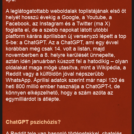
A leglátogatottabb weboldalak toplistájának első öt
helyét hosszú évekig a Google, a Youtube, a
Facebook, az Instagram és a Twitter (ma X)
foglalta el, de a szebb napokat látott utóbbi
platform kárára áprilisban új versenyző lépett a top
5-be: a ChatGPT. Az a ChatGPT, ami egy évvel
korábban még csak 14. volt a listán, majd
novemberben a 8. helyre kerülését ünnepelte,
aztán idén januárban kúszott fel a hatodikig – olyan
oldalakat maga mögé utasítva, mint a Wikipédia, a
Reddit vagy a külföldön jóval népszerűbb
WhatsApp. Áprilisi adatok szerint már napi 120 és
heti 800 millió ember használja a ChatGPT-t, de
könnyen elképzelhető, hogy a szám azóta az
egymilliárdot is átlépte.
ChatGPT pszichózis?
A Reddit tele van hasonló történetekkel, chatelés