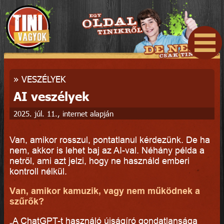
»
VESZÉLYEK
AI veszélyek
2025. júl. 11., internet alapján
Van, amikor rosszul, pontatlanul kérdezünk. De ha
nem, akkor is lehet baj az AI-val. Néhány példa a
netről, ami azt jelzi, hogy ne használd emberi
kontroll nélkül.
Van, amikor kamuzik, vagy nem működnek a
szűrők?
„A ChatGPT-t használó újságíró gondatlansága