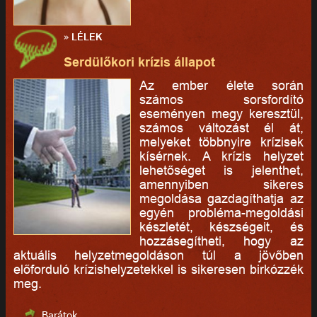
»
LÉLEK
Serdülőkori krízis állapot
Az ember élete során
számos sorsfordító
eseményen megy keresztül,
számos változást él át,
melyeket többnyire krízisek
kísérnek. A krízis helyzet
lehetőséget is jelenthet,
amennyiben sikeres
megoldása gazdagíthatja az
egyén probléma-megoldási
készletét, készségeit, és
hozzásegítheti, hogy az
aktuális helyzetmegoldáson túl a jövőben
előforduló krízishelyzetekkel is sikeresen birkózzék
meg.
Barátok...