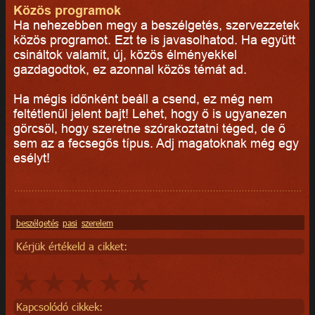
Közös programok
Ha nehezebben megy a beszélgetés, szervezzetek
közös programot. Ezt te is javasolhatod. Ha együtt
csináltok valamit, új, közös élményekkel
gazdagodtok, ez azonnal közös témát ad.
Ha mégis időnként beáll a csend, ez még nem
feltétlenül jelent bajt! Lehet, hogy ő is ugyanezen
görcsöl, hogy szeretne szórakoztatni téged, de ő
sem az a fecsegős típus. Adj magatoknak még egy
esélyt!
beszélgetés
pasi
szerelem
Kérjük értékeld a cikket:
Kapcsolódó cikkek: