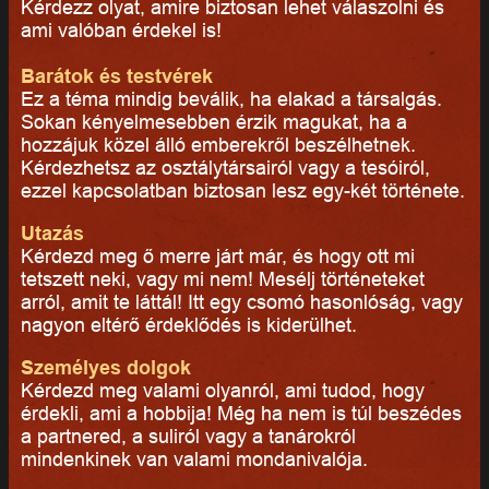
Kérdezz olyat, amire biztosan lehet válaszolni és
ami valóban érdekel is!
Barátok és testvérek
Ez a téma mindig beválik, ha elakad a társalgás.
Sokan kényelmesebben érzik magukat, ha a
hozzájuk közel álló emberekről beszélhetnek.
Kérdezhetsz az osztálytársairól vagy a tesóiról,
ezzel kapcsolatban biztosan lesz egy-két története.
Utazás
Kérdezd meg ő merre járt már, és hogy ott mi
tetszett neki, vagy mi nem! Mesélj történeteket
arról, amit te láttál! Itt egy csomó hasonlóság, vagy
nagyon eltérő érdeklődés is kiderülhet.
Személyes dolgok
Kérdezd meg valami olyanról, ami tudod, hogy
érdekli, ami a hobbija! Még ha nem is túl beszédes
a partnered, a suliról vagy a tanárokról
mindenkinek van valami mondanivalója.