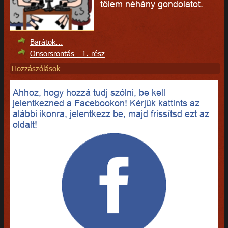
tőlem néhány gondolatot.
Barátok...
Önsorsrontás - 1. rész
Hozzászólások
Ahhoz, hogy hozzá tudj szólni, be kell
jelentkezned a Facebookon! Kérjük kattints az
alábbi ikonra, jelentkezz be, majd frissítsd ezt az
oldalt!