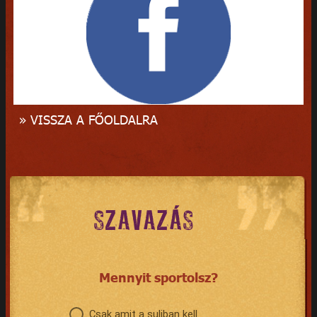
» VISSZA A FŐOLDALRA
SZAVAZÁS
Mennyit sportolsz?
Csak amit a suliban kell.