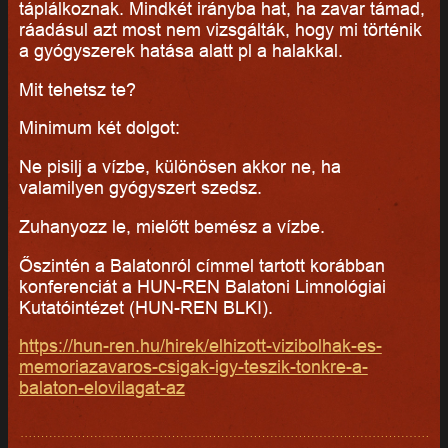
táplálkoznak. Mindkét irányba hat, ha zavar támad,
ráadásul azt most nem vizsgálták, hogy mi történik
a gyógyszerek hatása alatt pl a halakkal.
Mit tehetsz te?
Minimum két dolgot:
Ne pisilj a vízbe, különösen akkor ne, ha
valamilyen gyógyszert szedsz.
Zuhanyozz le, mielőtt bemész a vízbe.
Őszintén a Balatonról címmel tartott korábban
konferenciát a HUN-REN Balatoni Limnológiai
Kutatóintézet (HUN-REN BLKI).
https://hun-ren.hu/hirek/elhizott-vizibolhak-es-
memoriazavaros-csigak-igy-teszik-tonkre-a-
balaton-elovilagat-az