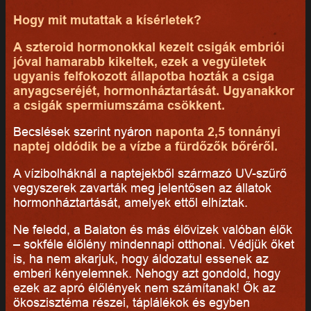
Hogy mit mutattak a kísérletek?
A szteroid hormonokkal kezelt csigák embriói
jóval hamarabb kikeltek, ezek a vegyületek
ugyanis felfokozott állapotba hozták a csiga
anyagcseréjét, hormonháztartását. Ugyanakkor
a csigák spermiumszáma csökkent.
Becslések szerint nyáron
naponta 2,5 tonnányi
naptej
oldódik be a vízbe a fürdőzők bőréről.
A vízibolháknál a naptejekből származó UV-szűrő
vegyszerek zavarták meg jelentősen az állatok
hormonháztartását, amelyek ettől elhíztak.
Ne feledd, a Balaton és más élővizek valóban élők
– sokféle élőlény mindennapi otthonai. Védjük őket
is, ha nem akarjuk, hogy áldozatul essenek az
emberi kényelemnek. Nehogy azt gondold, hogy
ezek az apró élőlények nem számítanak! Ők az
ökoszisztéma részei, táplálékok és egyben