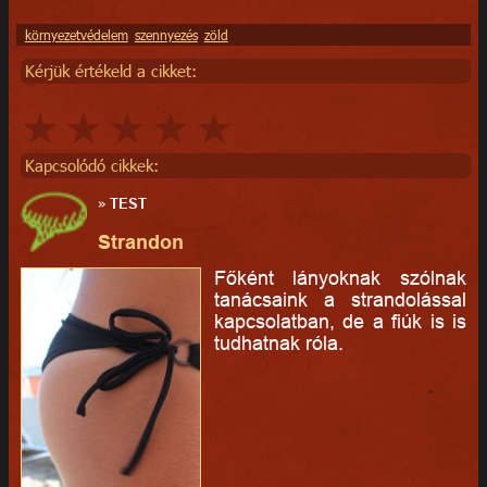
környezetvédelem
szennyezés
zöld
Kérjük értékeld a cikket:
Kapcsolódó cikkek:
»
TEST
Strandon
Főként lányoknak szólnak
tanácsaink a strandolással
kapcsolatban, de a fiúk is is
tudhatnak róla.