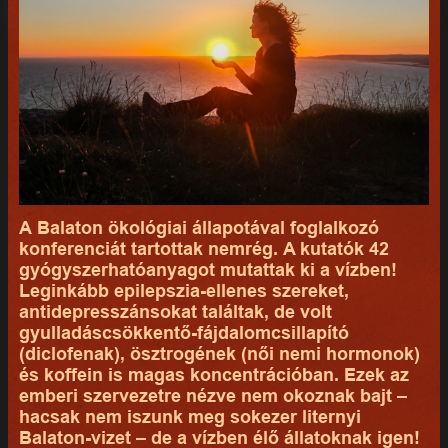
A Balaton ökológiai állapotával foglalkozó
konferenciát tartottak nemrég. A kutatók 42
gyógyszerhatóanyagot mutattak ki a vízben!
Leginkább epilepszia-ellenes szereket,
antidepresszánsokat találtak, de volt
gyulladáscsökkentő-fájdalomcsillapító
(diclofenak), ösztrogének (női nemi hormonok)
és koffein is magas koncentrációban. Ezek az
emberi szervezetre nézve nem okoznak bajt –
hacsak nem iszunk meg sokezer liternyi
Balaton-vizet – de a vízben élő állatoknak igen!