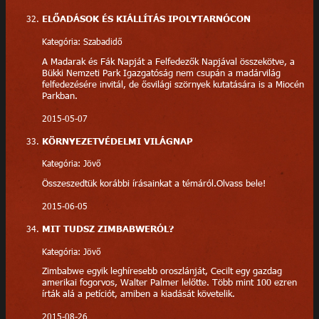
ELŐADÁSOK ÉS KIÁLLÍTÁS IPOLYTARNÓCON
Kategória: Szabadidő
A Madarak és Fák Napját a Felfedezők Napjával összekötve, a
Bükki Nemzeti Park Igazgatóság nem csupán a madárvilág
felfedezésére invitál, de ősvilági szörnyek kutatására is a Miocén
Parkban.
2015-05-07
KÖRNYEZETVÉDELMI VILÁGNAP
Kategória: Jövő
Összeszedtük korábbi írásainkat a témáról.Olvass bele!
2015-06-05
MIT TUDSZ ZIMBABWERÓL?
Kategória: Jövő
Zimbabwe egyik leghíresebb oroszlánját, Cecilt egy gazdag
amerikai fogorvos, Walter Palmer lelőtte. Több mint 100 ezren
írták alá a petíciót, amiben a kiadását követelik.
2015-08-26