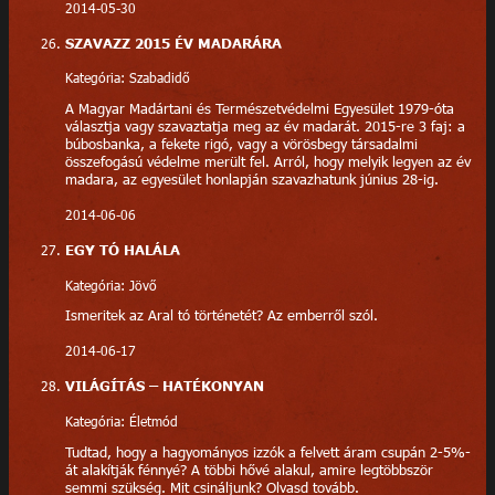
2014-05-30
SZAVAZZ 2015 ÉV MADARÁRA
Kategória: Szabadidő
A Magyar Madártani és Természetvédelmi Egyesület 1979-óta
választja vagy szavaztatja meg az év madarát. 2015-re 3 faj: a
búbosbanka, a fekete rigó, vagy a vörösbegy társadalmi
összefogású védelme merült fel. Arról, hogy melyik legyen az év
madara, az egyesület honlapján szavazhatunk június 28-ig.
2014-06-06
EGY TÓ HALÁLA
Kategória: Jövő
Ismeritek az Aral tó történetét? Az emberről szól.
2014-06-17
VILÁGÍTÁS – HATÉKONYAN
Kategória: Életmód
Tudtad, hogy a hagyományos izzók a felvett áram csupán 2-5%-
át alakítják fénnyé? A többi hővé alakul, amire legtöbbször
semmi szükség. Mit csináljunk? Olvasd tovább.