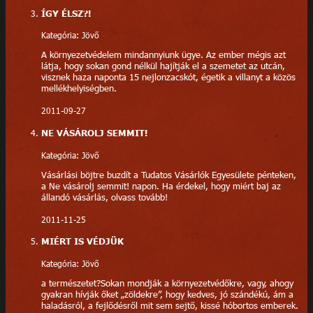
ÍGY ÉLSZ?!
Kategória: Jövő
A környezetvédelem mindannyiunk ügye. Az ember mégis azt
látja, hogy sokan gond nélkül hajítják el a szemetet az utcán,
visznek haza naponta 15 nejlonzacskót, égetik a villanyt a közös
mellékhelyiségben.
2011-09-27
NE VÁSÁROLJ SEMMIT!
Kategória: Jövő
Vásárlási böjtre buzdít a Tudatos Vásárlók Egyesülete pénteken,
a Ne vásárolj semmit! napon. Ha érdekel, hogy miért baj az
állandó vásárlás, olvass tovább!
2011-11-25
MIÉRT IS VÉDJÜK
Kategória: Jövő
a természetet?Sokan mondják a környezetvédőkre, vagy, ahogy
gyakran hívják őket „zöldekre”, hogy kedves, jó szándékú, ám a
haladásról, a fejlődésről mit sem sejtő, kissé hóbortos emberek.