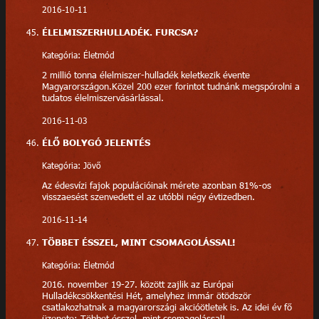
2016-10-11
ÉLELMISZERHULLADÉK. FURCSA?
Kategória: Életmód
2 millió tonna élelmiszer-hulladék keletkezik évente
Magyarországon.Közel 200 ezer forintot tudnánk megspórolni a
tudatos élelmiszervásárlással.
2016-11-03
ÉLŐ BOLYGÓ JELENTÉS
Kategória: Jövő
Az édesvízi fajok populációinak mérete azonban 81%-os
visszaesést szenvedett el az utóbbi négy évtizedben.
2016-11-14
TÖBBET ÉSSZEL, MINT CSOMAGOLÁSSAL!
Kategória: Életmód
2016. november 19-27. között zajlik az Európai
Hulladékcsökkentési Hét, amelyhez immár ötödször
csatlakozhatnak a magyarországi akcióötletek is. Az idei év fő
üzenete: Többet ésszel, mint csomagolással!