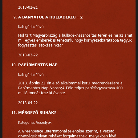
2013-02-21
A BÁNYÁTÓL A HULLADÉKIG - 2
Kategória: Jövő
Hol tart Magyarország a hulladékhasznosítás terén és mi az amit
mi, egyes emberek is tehetünk, hogy környezetbarátabbá tegyük
fogyasztási szokásainkat?
2013-02-22
PAPÍRMENTES NAP
Kategória: Jövő
2013. április 22-én első alkalommal kerül megrendezésre a
Papírmentes Nap.&nbsp;A Föld teljes papírfogyasztása 400
millió tonnát tesz ki évente.
2013-04-22
MÉRGEZŐ RUHÁK?
Kategória: Veszélyek
A Greenpeace International jelentése szerint, a vezető
divatcégek olyan ruhákat forgalmaznak, melyekben lévő