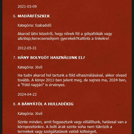
2021-03-09
MADÁRFÉSZKEK
Kategória: Szabadidő
Akarod látni közelről, hogy nőnek föl a gólyafiókák vagy
a&nbsp;kerecsensólyom gyerekek?Kattints a linkekre!
2012-05-31
HÁNY BOLYGÓT HASZNÁLUNK EL?
Kategória: Jövő
Ha tudni akarod hol tartunk a föld elhasználásával, akkor olvasd
tovább. A könyv 2011-ben jelent meg, de sajnos ma, 2024-ben,
a "Föld napján" is érvényes.
2024-04-22
A BÁNYÁTÓL A HULLADÉKIG
Kategória: Jövő
Szinte minden, amit fogyasztunk vagy előállítunk, hatással van a
környezetünkre. A bolti árak szinte soha nem tükrözik a
termékek vagy szolgáltatások valódi költségeit.