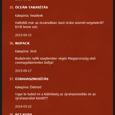
ÓCEÁN-TAKARÍTÁS
Kategória: Veszélyek
Hallottál már az óceánokban úszó óriási szemét-szigetekről?
Erről lenne szó.
2015-09-15
NOPACK
Kategória: Jövő
Budaörsön nyílik szeptember végén Magyarország első
csomagolásmentes boltja!
2015-09-17
ÚJRAHASZNOSÍTÁS
Kategória: Életmód
Ugye te tudod mi a különbség az újrahasznosítás és az
újrahasználat között??
2016-03-22
PET KUPA