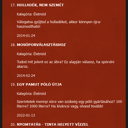
HULLADÉK, NEM SZEMÉT
Kategória: Életmód
Válogatva gyűjtsd a hulladékot, akkor könnyen újra-
hasznosítható!
2014-01-24
MOSÓPORVÁLASZTÁSHOZ
Kategória: Életmód
Tudod mit jelent ez az ábra? Ez alapján válassz, ha spórolni
akarsz.
2014-02-24
EGY PAMUT PÓLÓ ÚTJA
Kategória: Életmód
Szerintetek mennyi vízre van szükség egy póló gyártásához? 100
literre? 1000 literre? Ha kíváncsi vagy, olvasd tovább!
2022-01-13
NYOMTATÁS - TINTA HELYETT VÍZZEL