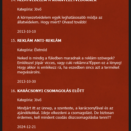
Kategória: Jövő
A környezetvédelem egyik leghatásosabb módja az
állatvédelem. Hogy miért? Olvasd tovább!
2013-10-10
REKLÁM ANTI-REKLÁM
Kategória: Életmód
Neked is mindig a füledben maradnak a reklám-szövegek?
Emlékszel jópár vicces, vagy cuki reklámra?Éppen ez a lényeg!
Hogy akkor is emlékezz rá, ha eszedben sincs azt a terméket
megvásárolni.
2013-10-30
KARÁCSONYI CSOMAGOLÁS ELŐTT
Kategória: Jövő
Mindjárt itt az ünnep, a szenteste, a karácsonyfával és az
ajándékokkal. Ideje elkezdeni a csomagolást. De biztosan
érdemes, kell mindent csodás díszcsomagolásba tenni??
2024-12-21