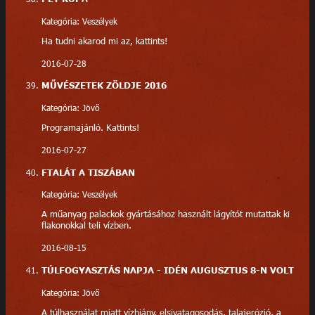
Kategória: Veszélyek
Ha tudni akarod mi az, kattints!
2016-07-28
MŰVÉSZETEK ZÖLDJE 2016
Kategória: Jövő
Programajánló. Kattints!
2016-07-27
FTALÁT A TISZÁBAN
Kategória: Veszélyek
A műanyag palackok gyártásához használt lágyítót mutattak ki
flakonokkal teli vízben.
2016-08-15
TÚLFOGYASZTÁS NAPJA - IDÉN AUGUSZTUS 8-N VOLT
Kategória: Jövő
A túlhasználat miatt vízhiány, elsivatagosodás, talajerózió, a