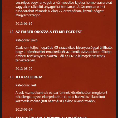
veszélyes vegyi anyagok a környezetbe kijutva hormonzavarokat
vagy akár rákkeltő anyagokká bomlanak. A Greenpeace 141
ruhadarabot vásárolt a világ 27 országában, köztük négyet
Magyarországon.
2013-06-19
AZ EMBER OKOZZA A FELMELEGEDÉST
Kategória: Jövő
Csaknem teljes, legalább 95 százalékos bizonyossággal állítható,
hogy a hőmérséklet emelkedését az elmúlt évtizedekben főképp
emberi tevékenység okozza - áll az ENSZ klímajelentésének
tervezetében.
2013-08-29
ILLATALLERGIA
Kategória: Test
A sok kozmetikumnak és parfümnek köszönhetően megjelent
bőrallergia egyre elterjedtebb. Ha te is használsz illatosított
kozmetikumokat (tuti használsz) akkor olvasd tovább!
2013-09-24
ÁLLATVÉDELEM A KÖRNYEZETVÉDŐKNEK