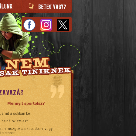
ZAVAZÁS
Mennyit sportolsz?
 amit a suliban kell.
 csinálok ezt-azt.
ran mozgok a szabadban, vagy
teremben.