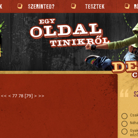
S
<<
<
77
78
[
79
]
>
>>
Csak
Néha
Gyak
edző