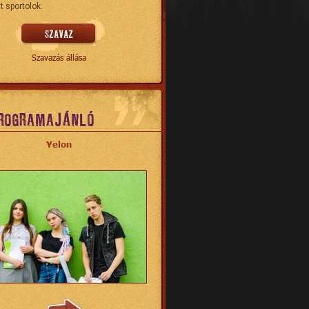
t sportolok.
Szavazás állása
ROGRAMAJÁNLÓ
Yelon