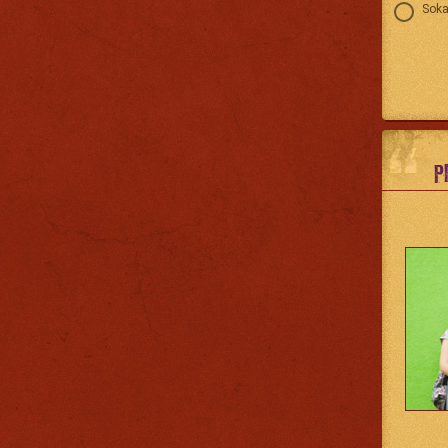
Soka
P