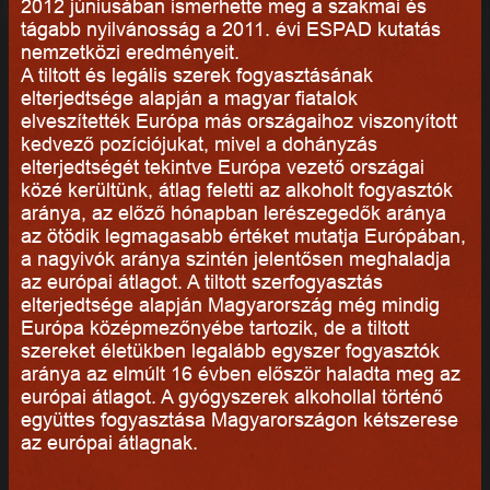
2012 júniusában ismerhette meg a szakmai és
tágabb nyilvánosság a 2011. évi ESPAD kutatás
nemzetközi eredményeit.
A tiltott és legális szerek fogyasztásának
elterjedtsége alapján a magyar fiatalok
elveszítették Európa más országaihoz viszonyított
kedvező pozíciójukat, mivel a dohányzás
elterjedtségét tekintve Európa vezető országai
közé kerültünk, átlag feletti az alkoholt fogyasztók
aránya, az előző hónapban lerészegedők aránya
az ötödik legmagasabb értéket mutatja Európában,
a nagyivók aránya szintén jelentősen meghaladja
az európai átlagot. A tiltott szerfogyasztás
elterjedtsége alapján Magyarország még mindig
Európa középmezőnyébe tartozik, de a tiltott
szereket életükben legalább egyszer fogyasztók
aránya az elmúlt 16 évben először haladta meg az
európai átlagot. A gyógyszerek alkohollal történő
együttes fogyasztása Magyarországon kétszerese
az európai átlagnak.