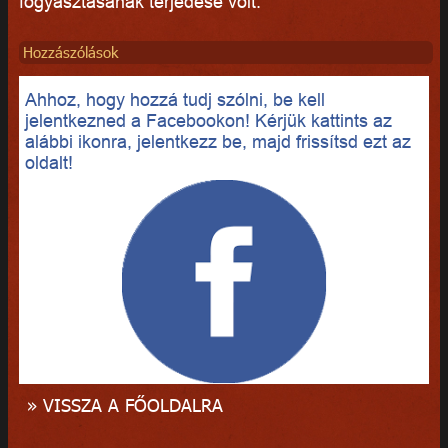
fogyasztásának terjedése volt.
Hozzászólások
Ahhoz, hogy hozzá tudj szólni, be kell
jelentkezned a Facebookon! Kérjük kattints az
alábbi ikonra, jelentkezz be, majd frissítsd ezt az
oldalt!
» VISSZA A FŐOLDALRA