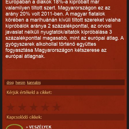
Európában a diákok 18%-a kipróbált már
valamilyen tiltott szert. Magyarországon ez az
arány 20% volt 2011-ben. A magyar fiatalok
körében a marihuánán kívüli tiltott szereket valaha
kipróbálók aránya 2 százalékponttal, az orvosi
javaslat nélküli nyugtatók/altatók kipróbálása 3
százalékponttal magasabb, mint az európai átlag. A
gyógyszerek alkohollal történő együttes
fogyasztása Magyarországon kétszerese az
európai átlagnak.
drog
heroin
kannabis
Kérjük értékeld a cikket:
Kapcsolódó cikkek:
»
VESZÉLYEK