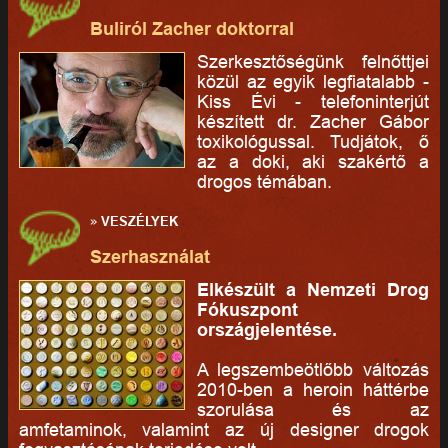
Buliról Zacher doktorral
Szerkesztőségünk felnőttjei
közül az egyik legfiatalabb -
Kiss Évi - telefoninterjút
készített dr. Zacher Gábor
toxikológussal. Tudjátok, ő
az a doki, aki szakértő a
drogos témában.
»
VESZÉLYEK
Szerhasználat
Elkészült a Nemzeti Drog
Fókuszpont
országjelentése.
A legszembeötlőbb változás
2010-ben a heroin háttérbe
szorulása és az
amfetaminok, valamint az új designer drogok