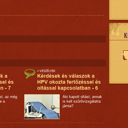
K
»
VESZÉLYEK
k a
Kérdések és válaszok a
sel és
HPV okozta fertőzéssel és
n - 7
oltással kapcsolatban - 6
ást, az még
Aki kapott oltást, annak
e a
is kell szűrővizsgálatra
járnia?