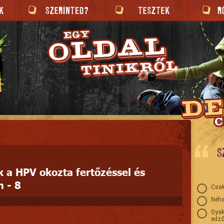
S
 a HPV okozta fertőzéssel és
n - 8
Csak
Néha
Gyak
edző