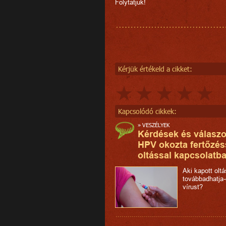
Folytatjuk!
Kérjük értékeld a cikket:
Kapcsolódó cikkek:
»
VESZÉLYEK
Kérdések és válaszo
HPV okozta fertőzés
oltással kapcsolatba
Aki kapott olt
továbbadhatja-
vírust?