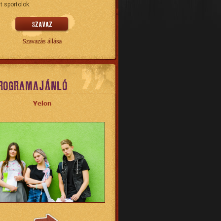
t sportolok.
Szavazás állása
ROGRAMAJÁNLÓ
Yelon