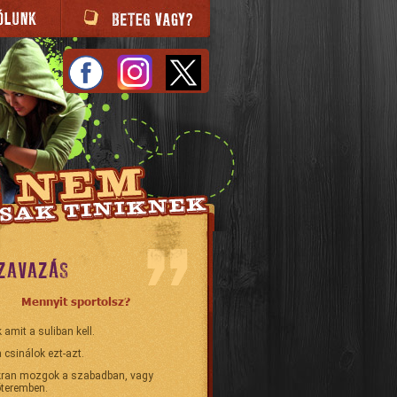
ZAVAZÁS
Mennyit sportolsz?
 amit a suliban kell.
 csinálok ezt-azt.
ran mozgok a szabadban, vagy
teremben.