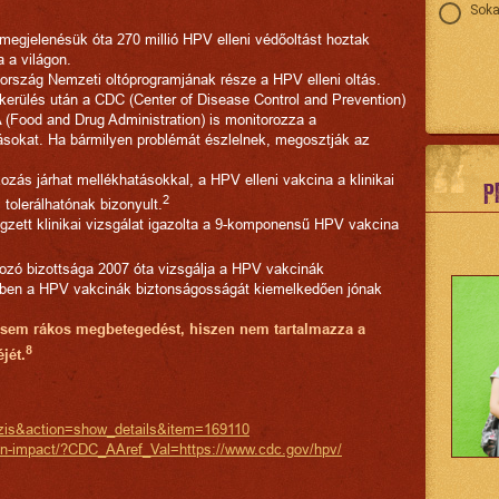
Soka
megjelenésük óta 270 millió HPV elleni védőoltást hoztak
 a világon.
ország Nemzeti oltóprogramjának része a HPV elleni oltás.
 kerülés után a CDC (Center of Disease Control and Prevention)
 (Food and Drug Administration) is monitorozza a
ásokat. Ha bármilyen problémát észlelnek, megosztják az
zás járhat mellékhatásokkal, a HPV elleni vakcina a klinikai
P
2
 tolerálhatónak bizonyult.
gzett klinikai vizsgálat igazolta a 9-komponensű HPV vakcina
ozó bizottsága 2007 óta vizsgálja a HPV vakcinák
kben a HPV vakcinák biztonságosságát kiemelkedően jónak
 sem rákos megbetegedést, hiszen nem tartalmazza a
8
jét.
azis&action=show_details&item=169110
on-impact/?CDC_AAref_
Val=https://www.cdc.gov/hpv/