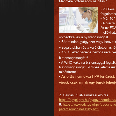
Mennyire biztonságos az oltás?
• 2006-os 
forgalomba
• Már 107 
• A piacra
és az FDA
mellékhat
orvosokkal és a nyilvánossággal.
• Bár minden gyógyszer vagy beavatko
vizsgálatokban és a való életben is jól
• Kb. 15 ezer páciens bevonásával vé
2
biztonságosságát.
• A WHO vakcina biztonsággal foglalk
biztonságosságát. 2017-es jelentésü
minősítették.
•
Az oltás nem okoz HPV fertőzést,
vírust, csak annak egy burok fehérjé
2. Gardasil 9 alkalmazási előírás
https://ogyei.gov.hu/gyogyszeradatb
8.
https://www.cdc.gov/hpv/
vaccinati
parents/vaccinesafety.html