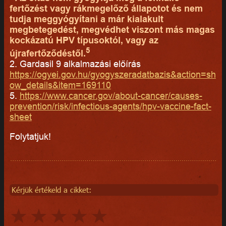
fertőzést vagy rákmegelőző állapotot és nem
tudja meggyógyítani a már kialakult
megbetegedést, megvédhet viszont más magas
kockázatú HPV típusoktól, vagy az
5
újrafertőződéstől.
2. Gardasil 9 alkalmazási előírás
https://ogyei.gov.hu/gyogyszeradatbazis&action=sh
ow_details&item=169110
5.
https://www.cancer.gov/about-cancer/causes-
prevention/risk/infectious-agents/hpv-vaccine-fact-
sheet
Folytatjuk!
Kérjük értékeld a cikket: