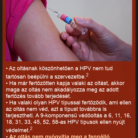
• Az oltásnak köszönhetően a HPV nem tud
2
tartósan beépülni a szervezetbe.
• Ha már fertőzötten kapja valaki az oltást, akkor
maga az oltás nem akadályozza meg az adott
fertőzés tovább terjedését.
• Ha valaki olyan HPV típussal fertőződik, ami ellen
az oltás nem véd, azt a típust továbbra is
terjesztheti. A 9-komponensű védőoltás a 6, 11, 16,
18, 31, 33, 45, 52, 58-as HPV típusok ellen nyújt
2
védelmet.
•
Az oltás nem gyógyítja meg a fennálló