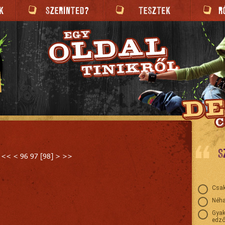
S
<<
<
96
97
[
98
]
>
>>
Csak
Néha
Gyak
edző