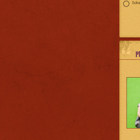
Soka
P