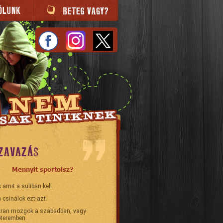
ZAVAZÁS
Mennyit sportolsz?
 amit a suliban kell.
 csinálok ezt-azt.
ran mozgok a szabadban, vagy
teremben.