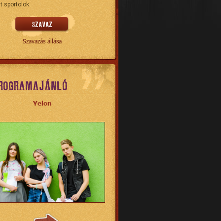
t sportolok.
Szavazás állása
ROGRAMAJÁNLÓ
Yelon