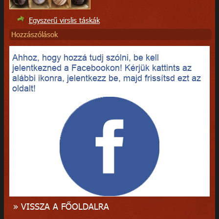
Egyszerű virslis táskák
Hozzászólások
Ahhoz, hogy hozzá tudj szólni, be kell
jelentkezned a Facebookon! Kérjük kattints az
alábbi ikonra, jelentkezz be, majd frissítsd ezt az
oldalt!
» VISSZA A FŐOLDALRA