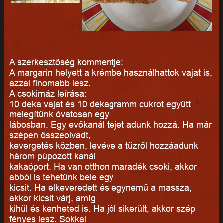
A szerkesztőség kommentje:
A margarin helyett a krémbe használhattok vajat is,
azzal finomabb lesz.
A csokimáz leírása:
10 deka vajat és 10 dekagramm cukrot együtt
melegítünk óvatosan egy
lábosban. Egy evőkanál tejet adunk hozzá. Ha már
szépen összeolvadt,
kevergetés közben, levéve a tűzről hozzáadunk
három púpozott kanál
kakaóport. Ha van otthon maradék csoki, akkor
abból is tehetünk bele egy
kicsit. Ha elkeveredett és egynemű a massza,
akkor kicsit várj, amíg
kihűl és kenheted is. Ha jól sikerült, akkor szép
fényes lesz. Sokkal