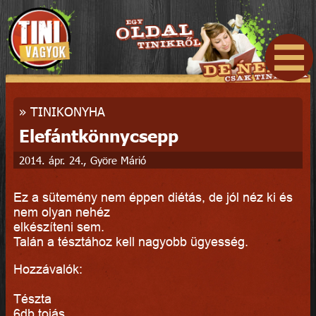
»
TINIKONYHA
Elefántkönnycsepp
2014. ápr. 24., Györe Márió
Ez a sütemény nem éppen diétás, de jól néz ki és
nem olyan nehéz
elkészíteni sem.
Talán a tésztához kell nagyobb ügyesség.
Hozzávalók:
Tészta
6db tojás