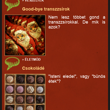
»
VESZÉLYEK
Good-bye transzzsírok
Nem lesz többet gond a
transzzsírokkal. De mik is
azok?
»
ÉLETMÓD
Csokoládé
"Isteni eledel", vagy "bűnös
étek"?