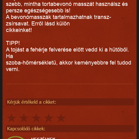
szebb, mintha tortabevonó masszát használsz és
persze egészségesebb is!
A bevonómasszák tartalmazhatnak transz-
zsírsavat. Erről lásd külön
cikkeinket!
TIPP!
A tojást a fehérje felverése előtt vedd ki a hűtőből.
Ha
szoba-hőmérsékletű, akkor keményebbre fel tudod
verni.
Kérjük értékeld a cikket:
Kapcsolódó cikkek: