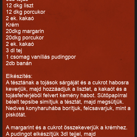
12 dkg liszt
12 dkg porcukor
2 ek. kakaó
Krém
20dkg margarin
20dkg porcukor
2 ek. kakaó
3 dl tej
1 csomag vaníliás pudingpor
2db banán
Elkészítés:
A tésztának a tojások sárgáját és a cukrot habosra
keverjük, majd hozzáadjuk a lisztet, a kakaót és a
tojásfehérjéből felvert kemény habot. Sütőpapírral
bélelt tepsibe simítjuk a tésztát, majd megsütjük.
Nedves konyharuhába borítjuk, felcsavarjuk, mint a
piskótát.
A margarint és a cukrot összekeverjük a krémhez.
A pudingot elkészítjük 3dl tejjel, majd