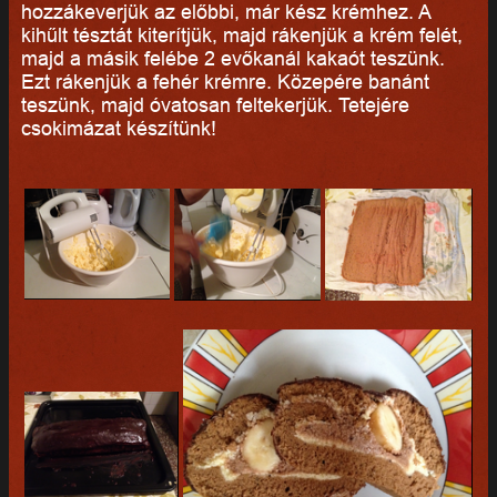
hozzákeverjük az előbbi, már kész krémhez. A
kihűlt tésztát kiterítjük, majd rákenjük a krém felét,
majd a másik felébe 2 evőkanál kakaót teszünk.
Ezt rákenjük a fehér krémre. Közepére banánt
teszünk, majd óvatosan feltekerjük. Tetejére
csokimázat készítünk!