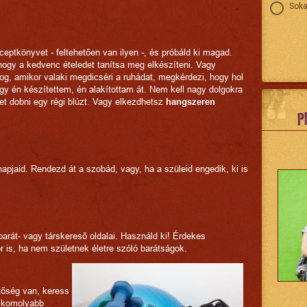
Soka
eceptkönyvet - feltehetően van ilyen -, és próbáld ki magad.
ogy a kedvenc ételedet tanítsa meg elkészíteni. Vagy
og, amikor valaki megdicséri a ruhádat, megkérdezi, hogy hol
gy én készítettem, én alakítottam át. Nem kell nagy dolgokra
het dobni egy régi blúzt. Vagy elkezdhetsz
hangszeren
P
pjaid. Rendezd át a szobád, vagy, ha a szüleid engedik, ki is
arát- vagy társkereső oldalai. Használd ki! Érdekes
is, ha nem születnek életre szóló barátságok.
tőség van, keress
y komolyabb