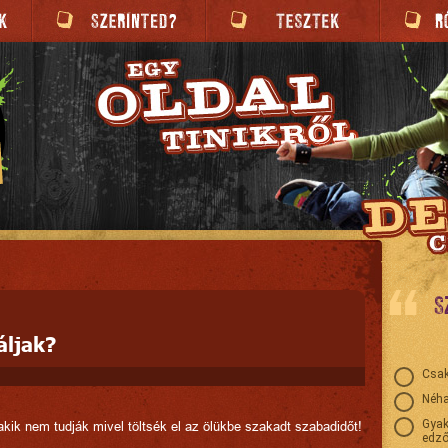
S
áljak?
Csak
Néha
Gyak
akik nem tudják mivel töltsék el az ölükbe szakadt szabadidőt!
edző