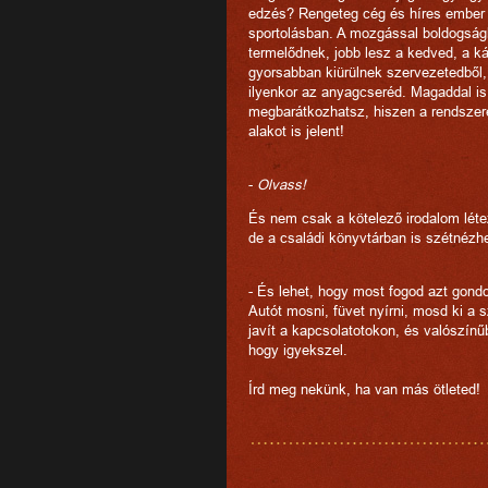
edzés? Rengeteg cég és híres ember s
sportolásban. A mozgással boldogsá
termelődnek, jobb lesz a kedved, a k
gyorsabban kiürülnek szervezetedből, 
ilyenkor az anyagcseréd. Magaddal is
megbarátkozhatsz, hiszen a rendsze
alakot is jelent!
-
Olvass!
És nem csak a kötelező irodalom léte
de a családi könyvtárban is szétnézh
- És lehet, hogy most fogod azt gond
Autót mosni, füvet nyírni, mosd ki a s
javít a kapcsolatotokon, és valószínű
hogy igyekszel.
Írd meg nekünk, ha van más ötleted!