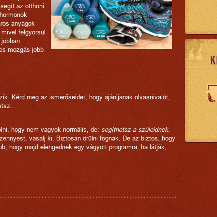
egít az otthoni
ghormonok
áros anyagok
mivel felgyorsul
 jobban
res mozgás jobb
K
zik. Kérd meg az ismerőseidet, hogy ajánljanak olvasnivalót,
etsz.
olni, hogy nem vagyok normális, de:
segíthetsz a szüleidnek.
zennyest, vasalj ki. Biztosan örülni fognak. De az biztos, hogy
bb, hogy majd elengednek egy vágyott programra, ha látják,