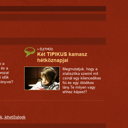
»
ÉLETMÓD
Két TIPIKUS kamasz
hétköznapjai
p a
a és a
Megmutatjuk, hogy a
orozat
statisztika szerint mit
i idők
csinál egy kilencedikes
könyvei?
fiú és egy ötödikes
lány.Te milyen vagy
ehhez képest?
ek, lehetőségek