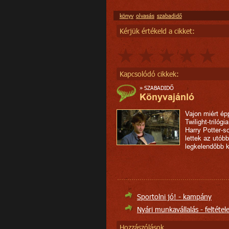
könyv
olvasás
szabadidő
Kérjük értékeld a cikket:
Kapcsolódó cikkek:
»
SZABADIDŐ
Könyvajánló
Vajon miért ép
Twilight-trilógi
Harry Potter-s
lettek az utóbb
legkelendőbb 
Sportolni jó! - kampány
Nyári munkavállalás - feltétel
Hozzászólások