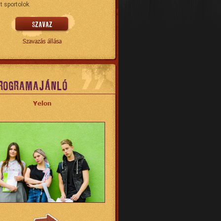
t sportolok.
Szavazás állása
ROGRAMAJÁNLÓ
Yelon