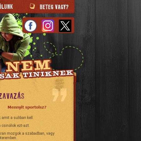
ZAVAZÁS
Mennyit sportolsz?
 amit a suliban kell.
 csinálok ezt-azt.
ran mozgok a szabadban, vagy
teremben.