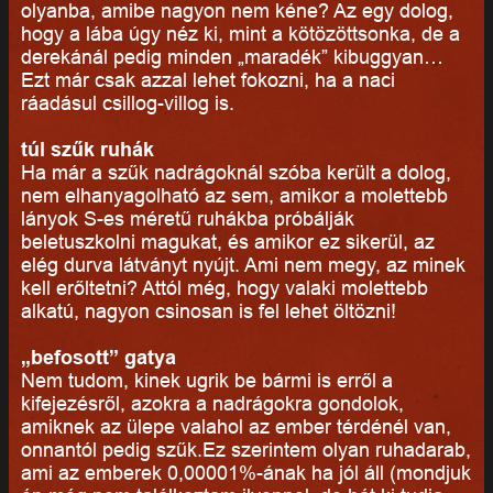
olyanba, amibe nagyon nem kéne? Az egy dolog,
hogy a lába úgy néz ki, mint a kötözöttsonka, de a
derekánál pedig minden „maradék” kibuggyan…
Ezt már csak azzal lehet fokozni, ha a naci
ráadásul csillog-villog is.
túl szűk ruhák
Ha már a szűk nadrágoknál szóba került a dolog,
nem elhanyagolható az sem, amikor a molettebb
lányok S-es méretű ruhákba próbálják
beletuszkolni magukat, és amikor ez sikerül, az
elég durva látványt nyújt. Ami nem megy, az minek
kell erőltetni? Attól még, hogy valaki molettebb
alkatú, nagyon csinosan is fel lehet öltözni!
„befosott” gatya
Nem tudom, kinek ugrik be bármi is erről a
kifejezésről, azokra a nadrágokra gondolok,
amiknek az ülepe valahol az ember térdénél van,
onnantól pedig szűk.Ez szerintem olyan ruhadarab,
ami az emberek 0,00001%-ának ha jól áll (mondjuk