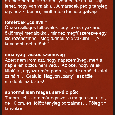
én még nem találkoztam ilyennel, de hát ki tudja,
lehet, hogy van valaki)… A maradék pedig tényleg
úgy néz ki benne, mintha tele lenne a gatyája…
tömérdek „csilivili”
Óriási csillogós fülbevalók, egy rakás nyaklánc,
öklömnyi medálokkal, mindez megfűszerezve egy
kis rózsaszínnel. Meg tudnék tőle vakulni… „A
kevesebb néha több!”
műanyag rácsos szemüveg
Azért nem írom azt, hogy napszemüveg, mert a
nap ellen biztos nem véd… Az oké, hogy valaki
kitalálta, egyszer még poén is, na de ebből divatot
csinálni… Gratula. Nagyon „party” lesz tőle
mindenki az biztos!
abnormálisan magas sarkú cipők
Tudom, lehúztam már egyszer a magas sarkakat,
de 10 cm, és fölött tényleg borzalmas… Főleg tini
lányokon!