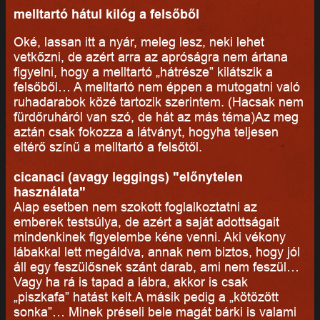
melltartó hátul kilóg a felsőből
Oké, lassan itt a nyár, meleg lesz, neki lehet
vetkőzni, de azért arra az apróságra nem ártana
figyelni, hogy a melltartó „hátrésze” kilátszik a
felsőből… A melltartó nem éppen a mutogatni való
ruhadarabok közé tartozik szerintem. (Hacsak nem
fürdőruháról van szó, de hát az más téma)Az meg
aztán csak fokozza a látványt, hogyha teljesen
eltérő színű a melltartó a felsőtől.
cicanaci (avagy leggings) "előnytelen
használata"
Alap esetben nem szokott foglalkoztatni az
emberek testsúlya, de azért a saját adottságait
mindenkinek figyelembe kéne venni. Aki vékony
lábakkal lett megáldva, annak nem biztos, hogy jól
áll egy feszülősnek szánt darab, ami nem feszül…
Vagy ha rá is tapad a lábra, akkor is csak
„piszkafa” hatást kelt.A másik pedig a „kötözött
sonka”… Minek préseli bele magát bárki is valami