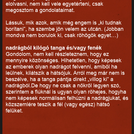
elolvasni, nem kell vele egyetérteni, csak
megosztom a gondolataimat.
Lássuk, mik azok, amik még engem is „ki tudnak
borítani”, ha szembe jön velem az utcán. (Jobban
mondva nem borulok ki, csak röhögök egyet…)
nadrágból kilógó tanga és/vagy fenék
Gondolom, nem kell részleteznem, hogy ez
mennyire közönséges. Hihetetlen, hogy képesek
az emberek olyan nadrágot felvenni, amiből ha
leülnek, kilátszik a hátsójuk. Arról meg már nem is
beszélve, ha a tanga pántja direkt „villog ki” a
nadrágból.De hogy ne csak a nőkről legyen szó,
szerintem a fiúknál is ugyan olyan röhejes, hogyha
nem képesek normálisan felhúzni a nadrágjukat, és
közszemlére teszik a fél (vagy egész) hátsó
felüket.