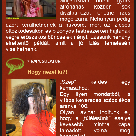
aluljárókban történő gyors
átrohanás közben sok
divatbűnözőt lehetne rács
mögé zárni. Néhányan pedig
azért kerülhetnének a hűvösre, mert az ízléses
öltözködésükön és bizonyos testrészeiken hajtanak
végre erőszakos bűncselekményt. Lássunk néhány
elrettentő példát, amit a jó ízlés temetésén
viselhetnénk.
»
KAPCSOLATOK
Hogy nézel ki?!
„Szép” kérdés egy
kamaszhoz.
Egy ilyen mondatból, a
vitába keveredés százalékos
aránya 100.
Olyan lavinát indítunk el,
hogy a „túlélésünk” esélye
kevesebb, mintha cápa
támadott volna meg