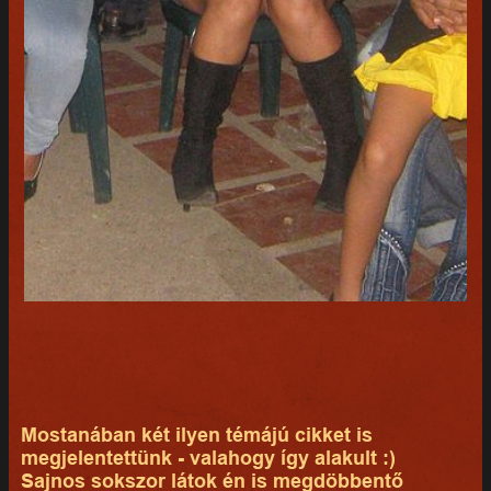
Mostanában két ilyen témájú cikket is
megjelentettünk - valahogy így alakult :)
Sajnos sokszor látok én is megdöbbentő