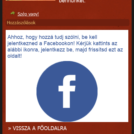
bennünket.
Szép vagy!
Hozzászólások
Ahhoz, hogy hozzá tudj szólni, be kell
jelentkezned a Facebookon! Kérjük kattints az
alábbi ikonra, jelentkezz be, majd frissítsd ezt az
oldalt!
» VISSZA A FŐOLDALRA