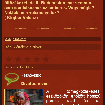
öltözékeket, de itt Budapesten már semmin
sem csodálkoznak az emberek. Vagy mégis?
Nektek mi a véleményetek?
( Klujber Valéria)
divat
öltözködés
Kérjük értékeld a cikket:
Kapcsolódó cikkek:
»
SZABADIDŐ
Divatbűnözés
A tömegközlekedési
eszközökön eltöltött hosszú
percek alatt és az