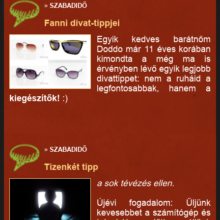
»
SZABADIDŐ
Fanni divat-tippjei
Egyik kedves barátnőm
Doddo már 11 éves korában
kimondta a még ma is
érvényben lévő egyik legjobb
divattippet: nem a ruháid a
legfontosabbak, hanem a
kiegészítők!
:)
»
SZABADIDŐ
Tizenkét tipp
a sok tévézés ellen.
Újévi fogadalom: Üljünk
kevesebbet a számítógép és