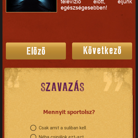
televízió előtt, éljünk
egészségesebben!
SZAVAZÁS
Mennyit sportolsz?
Csak amit a suliban kell.
Néha csinálok ezt-azt.