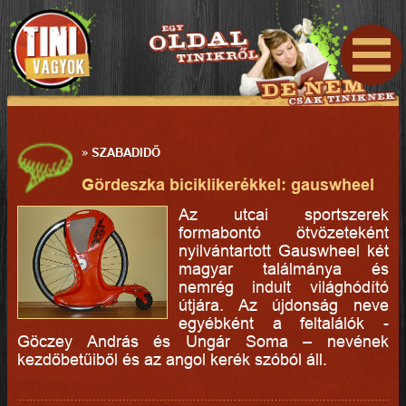
»
SZABADIDŐ
Gördeszka biciklikerékkel: gauswheel
Az utcai sportszerek
formabontó ötvözeteként
nyilvántartott Gauswheel két
magyar találmánya és
nemrég indult világhódító
útjára. Az újdonság neve
egyébként a feltalálók -
Göczey András és Ungár Soma – nevének
kezdőbetűiből és az angol kerék szóból áll.