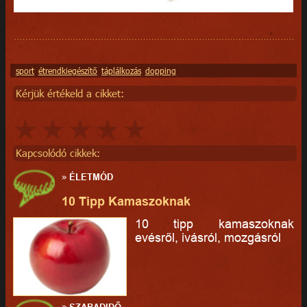
sport
étrendkiegészítő
táplálkozás
dopping
Kérjük értékeld a cikket:
Kapcsolódó cikkek:
»
ÉLETMÓD
10 Tipp Kamaszoknak
10 tipp kamaszoknak
evésről, ivásról, mozgásról
»
SZABADIDŐ