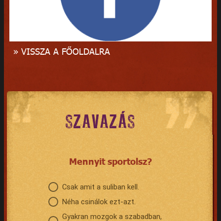
» VISSZA A FŐOLDALRA
SZAVAZÁS
Mennyit sportolsz?
Csak amit a suliban kell.
Néha csinálok ezt-azt.
Gyakran mozgok a szabadban,