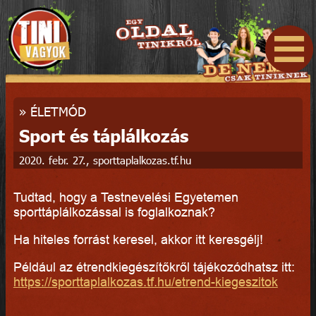
»
ÉLETMÓD
Sport és táplálkozás
2020. febr. 27., sporttaplalkozas.tf.hu
Tudtad, hogy a Testnevelési Egyetemen
sporttáplálkozással is foglalkoznak?
Ha hiteles forrást keresel, akkor itt keresgélj!
Például az étrendkiegészítőkről tájékozódhatsz itt:
https://sporttaplalkozas.tf.hu/etrend-kiegeszitok