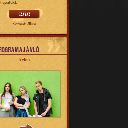
t sportolok.
Szavazás állása
ROGRAMAJÁNLÓ
Yelon