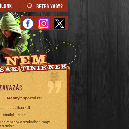
ZAVAZÁS
Mennyit sportolsz?
 amit a suliban kell.
 csinálok ezt-azt.
ran mozgok a szabadban, vagy
teremben.