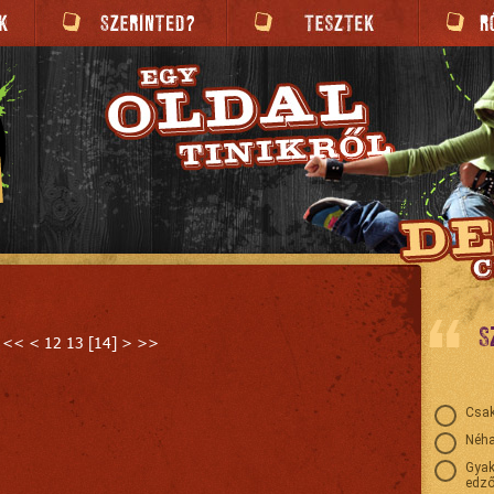
S
<<
<
12
13
[
14
]
>
>>
Csak
Néha
Gyak
edző