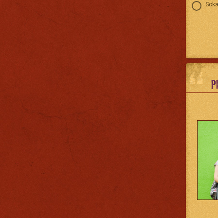
Soka
P