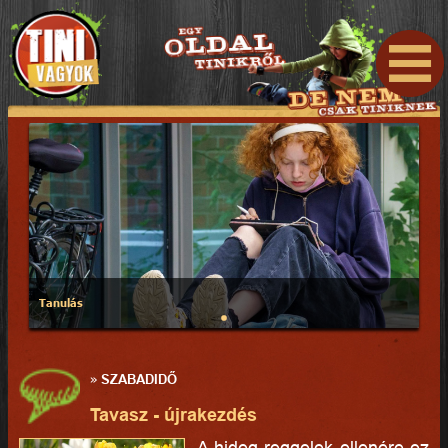
Tanulás
»
SZABADIDŐ
Tavasz - újrakezdés
A hideg reggelek ellenére ez