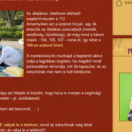
Soka
Az általános, telefonon elérhető
segélyhívószám a 112.
Amennyiben ezt a számot hívjuk, úgy ők
értesítik az illetékes szerve(ke)t (mentők,
rendőrség, tűzoltóság), de még mind a három
másik - 104, 105, 107 - vonal él, így lehet
a
104-es számot hívni
.
P
A mentésirányító munkáját a bejelentő akkor
tudja a legjobban segíteni, ha magától minél
pontosabban elmondja, mit lát-tapasztal, és az
irányítónak már nem is kell kérdeznie.
épp azt felejtik el közölni, hogy hova is menjen a segítség)
hetett – pl. autóbaleset)
ami alá beszorult, ... )
E rakjuk le a telefont
, mivel az irányítónak még lehet
n, és rakja le a telefont!!!