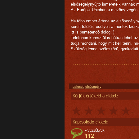
elsősegélynyújtó ismereteik vannak m
Az Európai Unióban a mezőny végén k
Ha több ember értene az elsősegélyny
sérült túlélési esélyeit a mentők kié
itt is büntetendő dolog! )
Telefonon keresztül is bátran lehet az
tudja mondani, hogy mit kell tenni, m
Szükség lenne széleskörű, gyakorlati 
baleset
elsősegély
Kérjük értékeld a cikket:
Kapcsolódó cikkek:
»
VESZÉLYEK
112