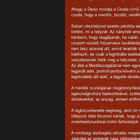
Ahogy a Deniz mondja a Csoda című 
csoda, hogy a mentős, tűzoltó, rendőr
Sokan vészhelyzet esetén pánikba e
történt, mi a helyzet. Az irányítók er
kérdezni, hogy reagáljanak, ha valaki 
csoport vezetői folyamatos továbbké
nem lesz azonnal ott, amint lerakták
kiérkezik, és csak a legritkább ese
veszélyesnek ítélik meg a helyzetet, 
Az élet a Mentőszolgálatnál nem egys
legjavát adni, pontról-pontra követni 
legrövidebb idő alatt, a legjobb dönt
A mentők munkájának megkönnyítésére
egészségkultúra fejlesztésével, széles
döntésekkel, az anyagi, emberi erőfo
A legközvetlenebb segítség, amit mi
többször több fórumon kérték, hogy a
mobiltelefonunkban külön feltüntetjü
A minőségi elsősegély-oktatás megte
Jelenleg az emberek nagy többségén