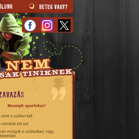
ZAVAZÁS
Mennyit sportolsz?
 amit a suliban kell.
 csinálok ezt-azt.
ran mozgok a szabadban, vagy
teremben.