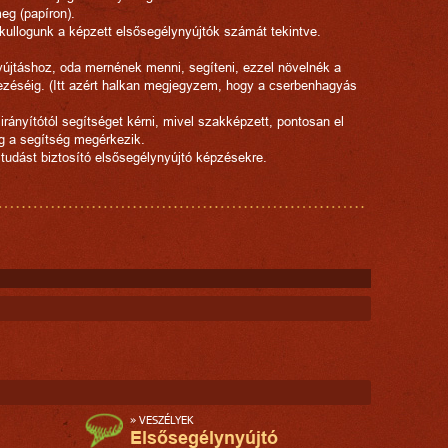
eg (papíron).
ullogunk a képzett elsősegélynyújtók számát tekintve.
újtáshoz, oda mernének menni, segíteni, ezzel növelnék a
rkezéséig. (Itt azért halkan megjegyzem, hogy a cserbenhagyás
 irányítótól segítséget kérni, mivel szakképzett, pontosan el
íg a segítség megérkezik.
tudást biztosító elsősegélynyújtó képzésekre.
»
VESZÉLYEK
Elsősegélynyújtó