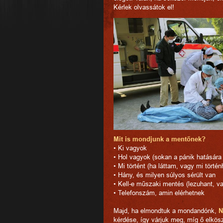
Kérlek olvassátok el!
Mit is mondjunk a mentőnek?
• Ki vagyok
• Hol vagyok (sokan a pánik hatására 
• Mi történt (ha láttam, vagy mi történ
• Hány, és milyen súlyos sérült van
• Kell-e műszaki mentés (lezuhant, val
• Telefonszám, amin elérhetnek
Majd, ha elmondtuk a mondandónk,
N
kérdése, így várjuk meg, míg ő elköszö