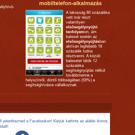
mobiltelefon-alkalmazás
élyhívó-
A lakosság 80 százaléka
vett már részt
valamilyen
elsősegélynyújtó
tanfolyam
on, ám
baleset esetén az
elsősegélynyújtás
ban
aktívan legfeljebb 18
százalék tudna
résztvenni. A közúti
balesetet látók 12
százaléka
segítségnyújtás nélkül
továbbmenne a
helyszínről, döntő többségében (59%) a
segítséghívásra vállalkoznak.
l jelentkezned a Facebookon! Kérjük kattints az alábbi ikonra,
ldalt!