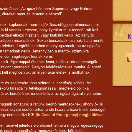
számában: „Az igazi hős nem Superman vagy Batman...
, életeket ment és lemond a pénzről".
snek, kapkodnak, nem tudják összefüggően elmondani, mi
re is ki vannak képezve, hogy ilyenkor mi a teendő, mit kell
K
például elkezd hisztizni vagy kiabálni velük. Az irányító
pzésben részesülnek. Sokan bosszúsak lesznek, ha a mentő
 a telefont. Legtöbb esetben megnyugszanak, ha az egység
tben támadnak nekik. Amennyiben a mentők számukra
rendőri segítséget tudnak kérni.
zerű. Éjjel-nappal ébernek lenni, tudásuk és emberségük
a szigorú protokollt. Nagyon felelősségteljes munka. A lehető
ést kell meghozniuk, amelyen akár életek is múlhatnak.
 és segítésére több szinten is lehetőség adódik. Az
körű társadalmi felvilágosítással, megfelelő politikai
rrások kérdésének rendezésével az egész ágazat nyerhetne.
 magunk adhatunk a rajtunk segítő mentősöknek, ahogy ők is
 vészhelyzet esetén értesítendő hozzátartozónk elérhetőségét
k egy nemzetközi
ICE [In Case of Emergency] megjelöléssel.
remtésével jelentős előrelépést tenne a magyar egészségügy.
ek csak a jogosítvány megszerzéséhez kötelező