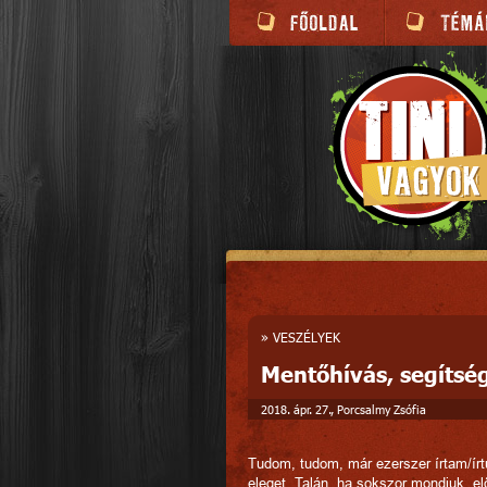
»
VESZÉLYEK
Mentőhívás, segítsé
2018. ápr. 27., Porcsalmy Zsófia
Tudom, tudom, már ezerszer írtam/írt
eleget. Talán, ha sokszor mondjuk, el