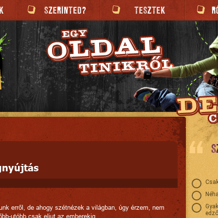
S
gnyújtás
Csak
Néha
Gyak
unk erről, de ahogy szétnézek a világban, úgy érzem, nem
edző
őbb-utóbb csak eljut az emberekig.