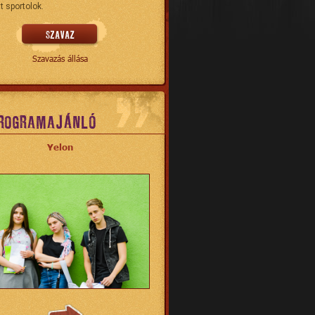
t sportolok.
Szavazás állása
ROGRAMAJÁNLÓ
Yelon