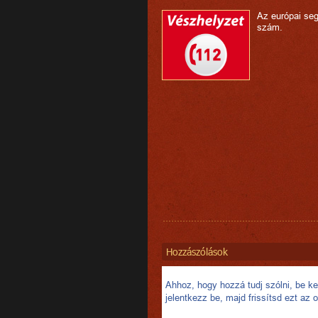
Az európai seg
szám.
Hozzászólások
Ahhoz, hogy hozzá tudj szólni, be kel
jelentkezz be, majd frissítsd ezt az o