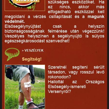
szükséges eszközöket. Ha
ez nincs, akkor más
elfogadható eszközzel kell
megoldani a vérzés csillapítását és a
magunk
védelmét.
Elsősegélynyújtást csak a helyszín
biztonságosságának felmérése után végezzünk!
Veszélyes helyszínen a segélynyújtó is súlyos
egészségkárosodást szenvedhet!
»
VESZÉLYEK
Segítség!
Szeretnél segíteni sérült
társadon, vagy rosszul levő
rokonodon?
Hallottál az Országos
Elsősegély-ismereti
Versenyről?