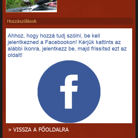
Hozzászólások
Ahhoz, hogy hozzá tudj szólni, be kell
jelentkezned a Facebookon! Kérjük kattints az
alábbi ikonra, jelentkezz be, majd frissítsd ezt az
oldalt!
» VISSZA A FŐOLDALRA