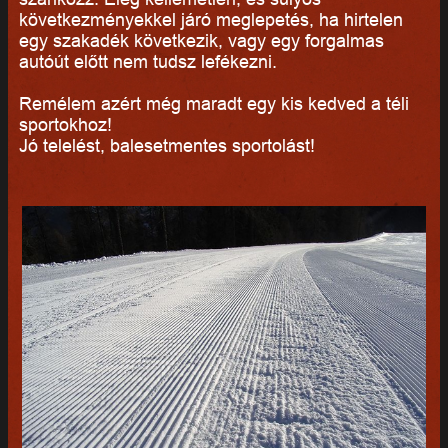
következményekkel járó meglepetés, ha hirtelen
egy szakadék következik, vagy egy forgalmas
autóút előtt nem tudsz lefékezni.
Remélem azért még maradt egy kis kedved a téli
sportokhoz!
Jó telelést, balesetmentes sportolást!