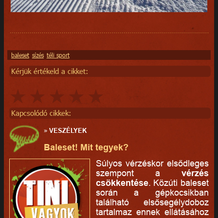
baleset
sízés
téli sport
Kérjük értékeld a cikket:
Kapcsolódó cikkek:
»
VESZÉLYEK
Baleset! Mit tegyek?
Súlyos vérzéskor elsődleges
szempont a
vérzés
csökkentése
. Közúti baleset
során a gépkocsikban
található elsősegélydoboz
tartalmaz ennek ellátásához