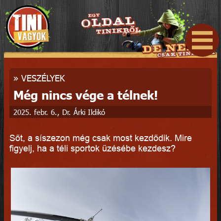
»
VESZÉLYEK
Még nincs vége a télnek!
2025. febr. 6., Dr. Árki Ildikó
Sőt, a síszezon még csak most kezdődik. Mire
figyelj, ha a téli sportok űzésébe kezdesz?