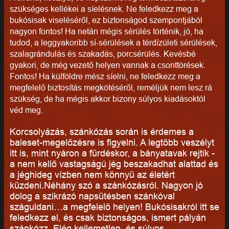
szükséges kellékei a síelésnek. Ne feledkezz meg a
bukósisak viseléséről, ez biztonságod szempontjából
nagyon fontos! Ha netán mégis sérülés történik, jó, ha
tudod, a leggyakoribb sí-sérülések a térdízületi sérülések,
szalagrándulás és szakadás, porcsérülés. Kevésbé
gyakori, de még vezető helyen vannak a csonttörések.
Fontos! Ha külföldre mész síelni, ne feledkezz meg a
megfelelő biztosítás megkötéséről, reméljük nem lesz rá
szükség, de ha mégis akkor bizony súlyos kiadásoktól
véd meg.
Korcsolyázás, szánkózás során is érdemes a
baleset-megelőzésre is figyelni. A legtöbb veszélyt
itt is, mint nyáron a fürdéskor, a bányatavak rejtik -
a nem kellő vastagságú jég beszakadhat alattad és
a jéghideg vízben nem könnyű az életért
küzdeni.Néhány szó a szánkózásról. Nagyon jó
dolog a szikrázó napsütésben szánkóval
száguldani…a megfelelő helyen! Bukósisakról itt se
feledkezz el, és csak biztonságos, ismert pályán
szánkózz. Elég kellemetlen, és súlyos