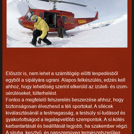
Először is, nem lehet a számítógép előtti tespedésből
egyből a sípályára ugrani. Alapos felkészülés, edzés kell
ahhoz, hogy lehetőség szerint elkerüld az ízületi- és izom-
sérüléseket, túlterhelést.
Fontos a megfelelő felszerelés beszerzése ahhoz, hogy
biztonságosan élvezhesd a téli sportokat. A sílécek
kiválasztásánál a testmagasság, a testsúly sí-tudásod és
gyakorlottságod a legalapvetőbb szempontok. A sí-kötés
karbantartását és beállítását legjobb, ha szakember végzi.
A síruha, kesztyű, és napszemüveg természetszerűleg