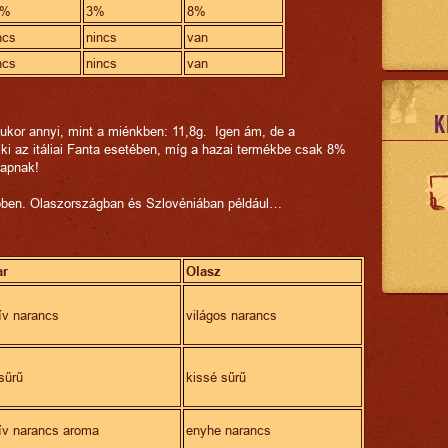
2%
3%
8%
ncs
nincs
van
ncs
nincs
van
K
cukor annyi, mint a miénkben: 11,8g. Igen ám, de a
 ki az itáliai Fanta esetében, míg a hazai termékbe csak 8%
 kapnak!
ítőben. Olaszországban és Szlovéniában például…
ar
Olasz
ív narancs
világos narancs
sűrű
kissé sűrű
zív narancs aroma
enyhe narancs