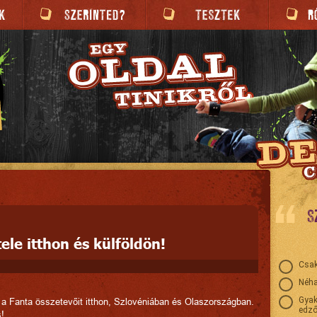
S
ele itthon és külföldön!
Csak
Néha
Gyak
a Fanta összetevőit itthon, Szlovéniában és Olaszországban.
edző
!