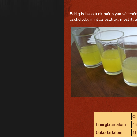
Eddig is hallottunk már olyan vélem
csokoládé, mint az osztrák, most itt a
Ol
Energiatartalom
48
Cukortartalom
11