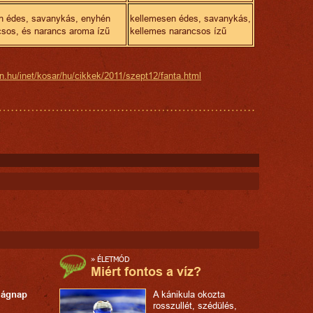
n édes, savanykás, enyhén
kellemesen édes, savanykás,
csos, és narancs aroma ízű
kellemes narancsos ízű
.hu/inet/kosar/hu/cikkek/2011/szept12/fanta.html
»
ÉLETMÓD
Miért fontos a víz?
lágnap
A kánikula okozta
rosszullét, szédülés,