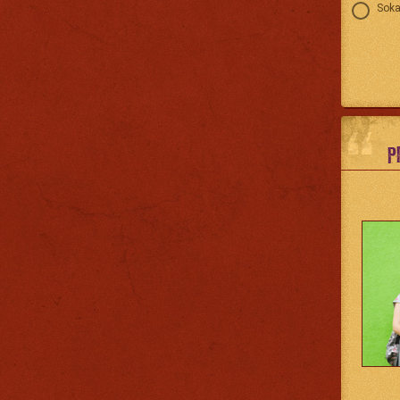
Soka
P