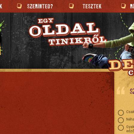
S
Csak
Néha
Gyak
edző