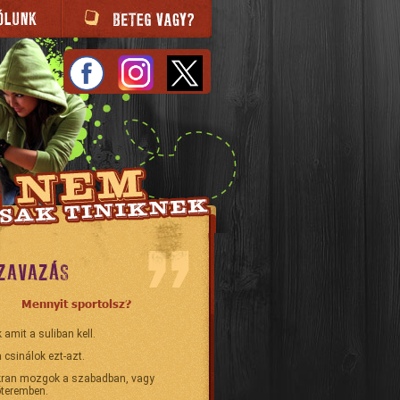
ZAVAZÁS
Mennyit sportolsz?
 amit a suliban kell.
 csinálok ezt-azt.
ran mozgok a szabadban, vagy
teremben.