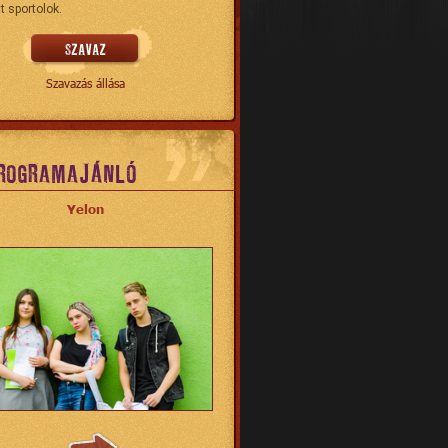
t sportolok.
Szavazás állása
ROGRAMAJÁNLÓ
Yelon