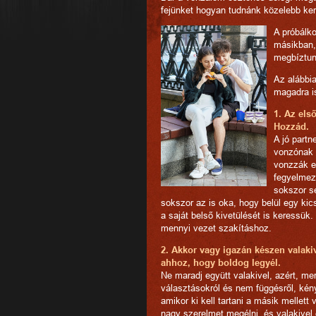
fejünket hogyan tudnánk közelebb ker
A próbálk
másikban,
megbíztu
Az alábbi
magadra i
1. Az els
Hozzád.
A jó partn
vonzónak t
vonzzák eg
fegyelmeze
sokszor s
sokszor az is oka, hogy belül egy ki
a saját belső kivetülését is keressük
mennyi vezet szakításhoz.
2. Akkor vagy igazán készen valaki
ahhoz, hogy boldog legyél.
Ne maradj együtt valakivel, azért, me
választásokról és nem függésről, kény
amikor ki kell tartani a másik mellett 
nagy szerelmet megélni, és valakivel 