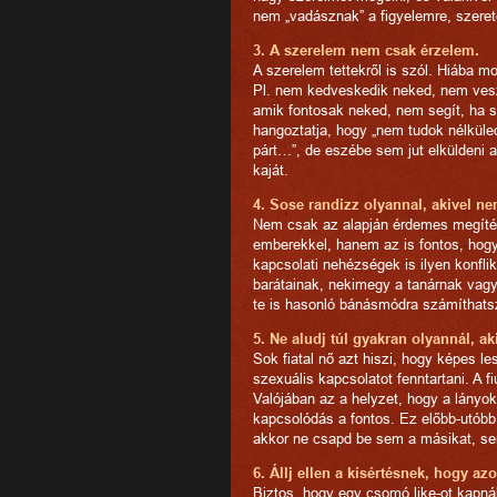
nem „vadásznak” a figyelemre, szeret
3. A szerelem nem csak érzelem.
A szerelem tettekről is szól. Hiába mo
Pl. nem kedveskedik neked, nem veszi 
amik fontosak neked, nem segít, ha s
hangoztatja, hogy „nem tudok nélküled
párt…”, de eszébe sem jut elküldeni a
kaját.
4. Sose randizz olyannal, akivel ne
Nem csak az alapján érdemes megítél
emberekkel, hanem az is fontos, hogy
kapcsolati nehézségek is ilyen konfli
barátainak, nekimegy a tanárnak vagy 
te is hasonló bánásmódra számíthats
5. Ne aludj túl gyakran olyannál, a
Sok fiatal nő azt hiszi, hogy képes l
szexuális kapcsolatot fenntartani. A f
Valójában az a helyzet, hogy a lányok
kapcsolódás a fontos. Ez előbb-utóbb
akkor ne csapd be sem a másikat, s
6. Állj ellen a kísértésnek, hogy a
Biztos, hogy egy csomó like-ot kapnál