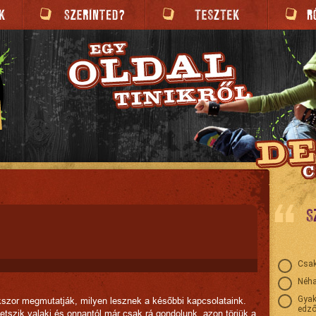
S
Csak
Néha
Gyak
kszor megmutatják, milyen lesznek a későbbi kapcsolataink.
edző
tszik valaki és onnantól már csak rá gondolunk, azon törjük a