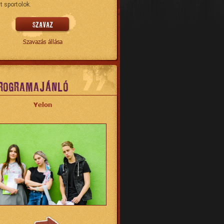
t sportolok.
Szavazás állása
ROGRAMAJÁNLÓ
Yelon