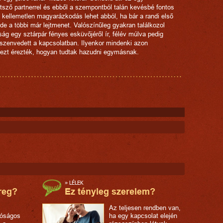
tsző partnerrel és ebből a szempontból talán kevésbé fontos
l kellemetlen magyarázkodás lehet abból, ha bár a randi első
, de a többi már lejtmenet. Valószínűleg gyakran találkozol
ság egy sztárpár fényes esküvőjéről ír, félév múlva pedig
szenvedett a kapcsolatban. Ilyenkor mindenki azon
 ezt érezték, hogyan tudtak hazudni egymásnak.
»
LÉLEK
reg?
Ez tényleg szerelem?
Az teljesen rendben van,
lóságos
ha egy kapcsolat elején