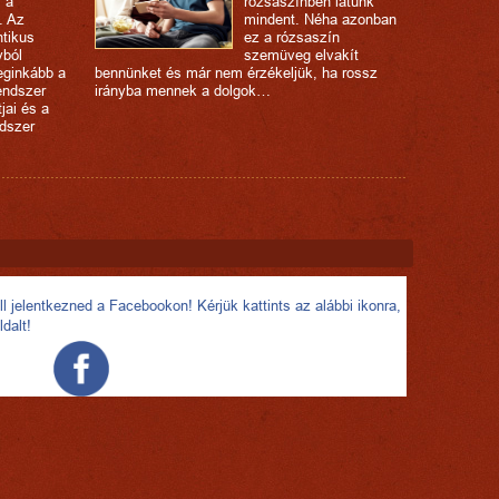
i a
rózsaszínben látunk
. Az
mindent. Néha azonban
ntikus
ez a rózsaszín
yból
szemüveg elvakít
eginkább a
bennünket és már nem érzékeljük, ha rossz
endszer
irányba mennek a dolgok…
jai és a
ndszer
l jelentkezned a Facebookon! Kérjük kattints az alábbi ikonra,
ldalt!