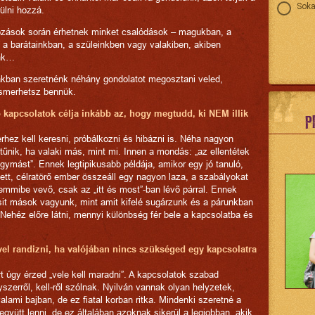
Soka
ülni hozzá.
ozások során érhetnek minket csalódások – magukban, a
 a barátainkban, a szüleinkben vagy valakiben, akiben
nk…
akban szeretnénk néhány gondolatot megosztani veled,
smerhetsz bennük.
ő kapcsolatok célja inkább az, hogy megtudd, ki NEM illik
P
erhez kell keresni, próbálkozni és hibázni is. Néha nagyon
űnik, ha valaki más, mint mi. Innen a mondás: „az ellentétek
ymást”. Ennek legtipikusabb példája, amikor egy jó tanuló,
tt, célratörő ember összeáll egy nagyon laza, a szabályokat
emmibe vevő, csak az „itt és most”-ban lévő párral. Ennek
csit mások vagyunk, mint amit kifelé sugárzunk és a párunkban
. Nehéz előre látni, mennyi különbség fér bele a kapcsolatba és
vel randizni, ha valójában nincs szükséged egy kapcsolatra
rt úgy érzed „vele kell maradni”. A kapcsolatok szabad
szerről, kell-ről szólnak. Nyilván vannak olyan helyzetek,
valami bajban, de ez fiatal korban ritka. Mindenki szeretné a
együtt lenni, de ez általában azoknak sikerül a legjobban, akik