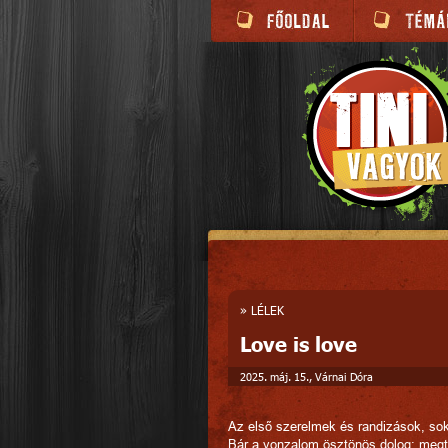
»
LÉLEK
Love is love
2025. máj. 15., Várnai Dóra
Az első szerelmek és randizások, so
Bár a vonzalom ösztönös dolog: megte