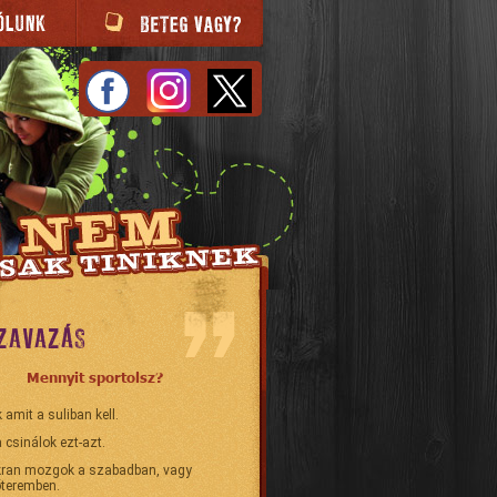
ZAVAZÁS
Mennyit sportolsz?
 amit a suliban kell.
 csinálok ezt-azt.
ran mozgok a szabadban, vagy
teremben.