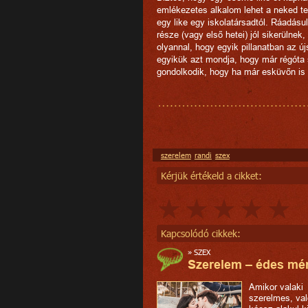
emlékezetes alkalom lehet a neked te
egy like egy iskolatársadtól. Ráadásu
része (vagy első hetei) jól sikerülnek
olyannal, hogy egyik pillanatban az új
egyikük azt mondja, hogy már régóta 
gondolkodik, hogy ha már esküvőn is
szerelem
randi
szex
Kérjük értékeld a cikket:
Kapcsolódó cikkek:
»
SZEX
Szerelem – édes mé
Amikor valaki
szerelmes, va