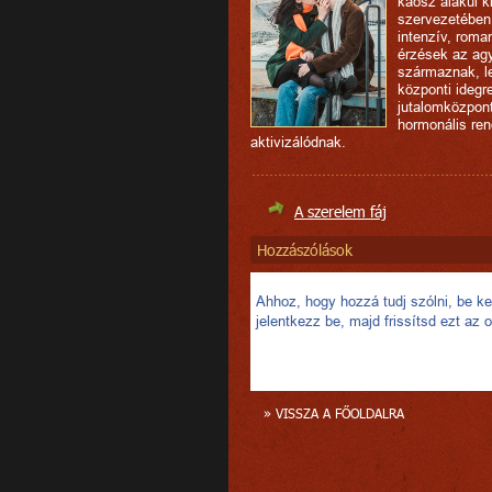
káosz alakul k
szervezetében
intenzív, roma
érzések az ag
származnak, l
központi idegr
jutalomközpont
hormonális re
aktivizálódnak.
A szerelem fáj
Hozzászólások
Ahhoz, hogy hozzá tudj szólni, be kel
jelentkezz be, majd frissítsd ezt az o
» VISSZA A FŐOLDALRA