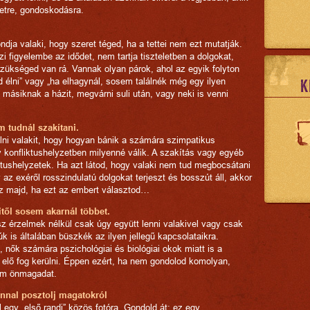
etre, gondoskodásra.
ndja valaki, hogy szeret téged, ha a tettei nem ezt mutatják.
figyelembe az idődet, nem tartja tiszteletben a dolgokat,
zükséged van rá. Vannak olyan párok, ahol az egyik folyton
 élni” vagy „ha elhagynál, sosem találnék még egy ilyen
K
 másiknak a házit, megvárni suli után, vagy neki is venni
m tudnál szakítani.
ni valakit, hogy hogyan bánik a számára szimpatikus
 konfliktushelyzetben milyenné válik. A szakítás vagy egyéb
ktushelyzetek. Ha azt látod, hogy valaki nem tud megbocsátani
az exéről rosszindulatú dolgokat terjeszt és bosszút áll, akkor
z majd, ha ezt az embert választod…
kitől sosem akarnál többet.
esz érzelmek nélkül csak úgy együtt lenni valakivel vagy csak
iúk is általában büszkék az ilyen jellegű kapcsolataikra.
, nők számára pszichológiai és biológiai okok miatt is a
 elő fog kerülni. Éppen ezért, ha nem gondolod komolyan,
em önmagadat.
zonnal posztolj magatokról
 egy „első randi” közös fotóra. Gondold át: ez egy