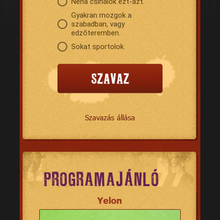
Néha csinálok ezt-azt.
Gyakran mozgok a
szabadban, vagy
edzőteremben.
Sokat sportolok.
Szavazás állása
PROGRAMAJÁNLÓ
Yelon