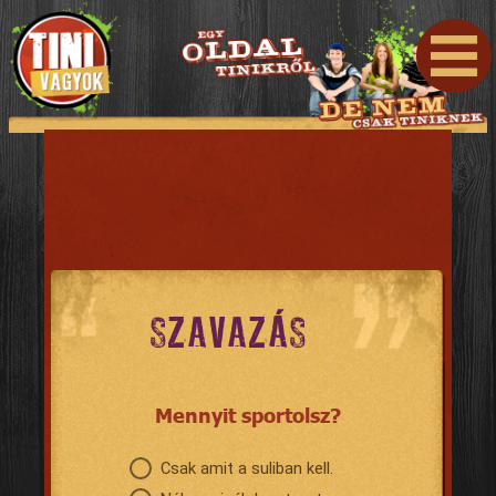
SZAVAZÁS
Mennyit sportolsz?
Csak amit a suliban kell.