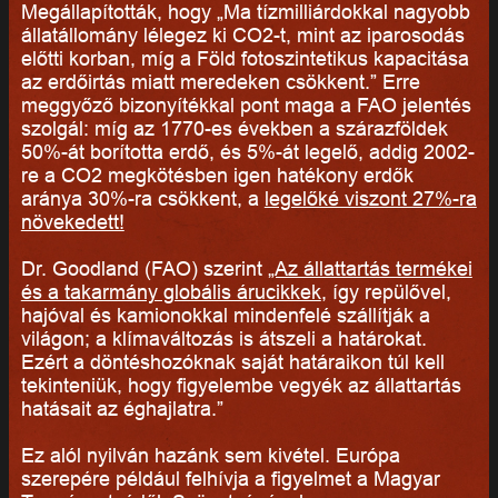
Megállapították, hogy „Ma tízmilliárdokkal nagyobb
állatállomány lélegez ki CO2-t, mint az iparosodás
előtti korban, míg a Föld fotoszintetikus kapacitása
az erdőirtás miatt meredeken csökkent.” Erre
meggyőző bizonyítékkal pont maga a FAO jelentés
szolgál: míg az 1770-es években a szárazföldek
50%-át borította erdő, és 5%-át legelő, addig 2002-
re a CO2 megkötésben igen hatékony erdők
aránya 30%-ra csökkent, a
legelőké viszont 27%-ra
növekedett!
Dr. Goodland (FAO) szerint
„Az állattartás termékei
és a takarmány globális árucikkek
, így repülővel,
hajóval és kamionokkal mindenfelé szállítják a
világon; a klímaváltozás is átszeli a határokat.
Ezért a döntéshozóknak saját határaikon túl kell
tekinteniük, hogy figyelembe vegyék az állattartás
hatásait az éghajlatra.”
Ez alól nyilván hazánk sem kivétel. Európa
szerepére például felhívja a figyelmet a Magyar