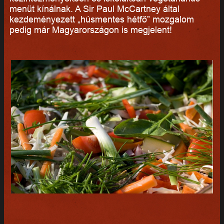
menüt kínálnak. A Sir Paul McCartney által
kezdeményezett „húsmentes hétfő” mozgalom
pedig már Magyarországon is megjelent!