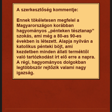
A szerkesztőség kommentje:
Ennek tökéletesen megfelel a
Magyarországon korábban
hagyományos „pénteken tésztanap”
szokás, ami még a 80-as 90-es
években is létezett. Alapja nyilván a
katolikus pénteki böjt, ami
kezdetben minden állati terméktől
való tartózkodást írt elő erre a napra.
A régi, hagyományos dolgokban
legtöbbször rejtőzik valami nagy
igazság.