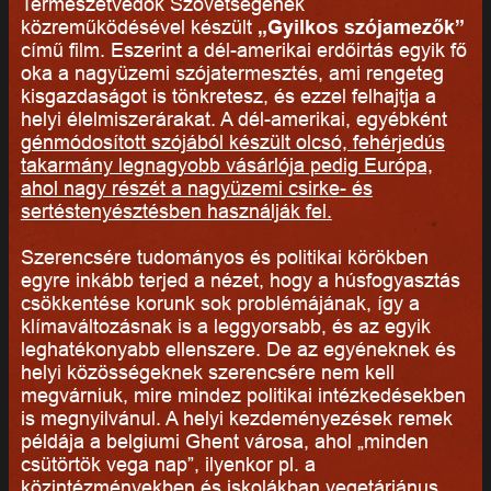
Természetvédők Szövetségének
közreműködésével készült
„Gyilkos szójamezők”
című film. Eszerint a dél-amerikai erdőirtás egyik fő
oka a nagyüzemi szójatermesztés, ami rengeteg
kisgazdaságot is tönkretesz, és ezzel felhajtja a
helyi élelmiszerárakat. A dél-amerikai, egyébként
génmódosított szójából készült olcsó, fehérjedús
takarmány legnagyobb vásárlója pedig Európa,
ahol nagy részét a nagyüzemi csirke- és
sertéstenyésztésben használják fel.
Szerencsére tudományos és politikai körökben
egyre inkább terjed a nézet, hogy a húsfogyasztás
csökkentése korunk sok problémájának, így a
klímaváltozásnak is a leggyorsabb, és az egyik
leghatékonyabb ellenszere. De az egyéneknek és
helyi közösségeknek szerencsére nem kell
megvárniuk, mire mindez politikai intézkedésekben
is megnyilvánul. A helyi kezdeményezések remek
példája a belgiumi Ghent városa, ahol „minden
csütörtök vega nap”, ilyenkor pl. a
közintézményekben és iskolákban vegetáriánus