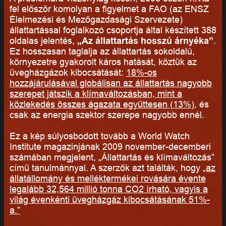
fel először komolyan a figyelmet a FAO (az ENSZ
Élelmezési és Mezőgazdasági Szervezete)
állattartással foglalkozó csoportja által készített 388
oldalas jelentés,
„Az állattartás hosszú árnyéka”
.
Ez hosszasan taglalja az állattartás sokoldalú,
környezetre gyakorolt káros hatását, köztük az
üvegházgázok kibocsátását:
18%-os
hozzájárulásával globálisan az állattartás nagyobb
szerepet játszik a klímaváltozásban, mint a
közlekedés összes ágazata együttesen (13%)
, és
csak az energia szektor szerepe nagyobb ennél.
Ez a kép súlyosbodott tovább a World Watch
Institute magazinjának 2009 november-decemberi
számában megjelent, „Állattartás és klímaváltozás”
című tanulmánnyal. A szerzők azt találták, hogy
„az
állatállomány és melléktermékei rovására évente
legalább 32,564 millió tonna CO2 írható, vagyis a
világ évenkénti üvegházgáz kibocsátásának 51%-
a.”