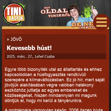
»
JÖVŐ
Kevesebb húst!
2025. márc. 27., Lehel Csaba
Egyre több bizonyíték utal az állattartás és ehhez
kapcsolódóan a húsfogyasztás rendkívüli
szerepére a klímaváltozásban. Ez jó hír, mert saját
jövőjük alakításában végre valóban hatékony
eszközhöz juttatja az egyes embereket és
közösségeket, hiszen mindannyian mi magunk
döntjük el, hogy mi kerül a tányérunkra.
A problémára viszonylag későn, 2006 őszén hívta