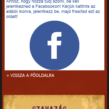
Ahhoz, hogy hozzá tudj szólni, be kell
jelentkezned a Facebookon! Kérjük kattints az
alábbi ikonra, jelentkezz be, majd frissítsd ezt az
oldalt!
» VISSZA A FŐOLDALRA