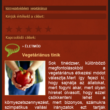
környezetvédelem
vegetáriánus
Kérjük értékeld a cikket:
Kapcsolódó cikkek:
»
ÉLETMÓD
Vegetáriánus tinik
Sok tinédzser, különböző
megfontolásokból a
vegetáriánus étkezési módot
választja.Mert így fejezi ki,
hogy sajnálja az állatokat,
mert fogyni akar, mert olyan
híreket olvasott, hogy ezzel
csökkenteni lehet a
környezetszennyezést, mert bizonyos, számukra
szimpatikus vallási irányzatok ezt tartják