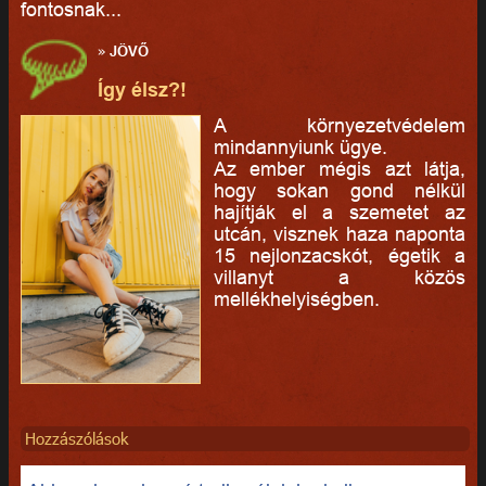
fontosnak...
»
JÖVŐ
Így élsz?!
A környezetvédelem
mindannyiunk ügye.
Az ember mégis azt látja,
hogy sokan gond nélkül
hajítják el a szemetet az
utcán, visznek haza naponta
15 nejlonzacskót, égetik a
villanyt a közös
mellékhelyiségben.
Hozzászólások