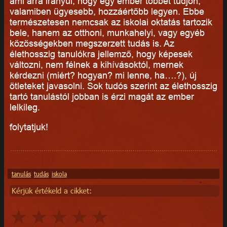
ami arra irányul, hogy egy ember többet tudjon,
valamiben ügyesebb, hozzáértőbb legyen. Ebbe
természetesen nemcsak az iskolai oktatás tartozik
bele, hanem az otthoni, munkahelyi, vagy egyéb
közösségekben megszerzett tudás is. Az
élethosszig tanulókra jellemző, hogy képesek
változni, nem félnek a kihívásoktól, mernek
kérdezni (miért? hogyan? mi lenne, ha….?), új
ötleteket javasolni. Sok tudós szerint az élethosszig
tartó tanulástól jobban is érzi magát az ember
lelkileg.
folytatjuk!
tanulás
tudás
iskola
Kérjük értékeld a cikket: