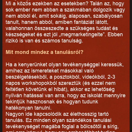
Mi a közös ezekben az esetekben? Talán az, hogy
sok ember nem abban a szakmában dolgozik vagy
nem abból él, amit sokáig, alaposan, szabályosan
tanult, hanem abból, amiben fantáziát látott,
valahonnan összeszedte a szükséges tudást és
készségeket és ezt jól „megmarketingelte”. Ebben
rizikó is van és számos tanulság.
Mit mond mindez a tanulásról?
Ha a kenyerünket olyan tevékenységgel keressük,
amihez az ismereteket másokkal való
beszélgetésekből, a posztokból, videókból, 2-3
napos workshopokból szereztük (és ezzel nem
feltétlen követünk el hibát), akkor ez lehetőség
nyilván hatással van arra, hogy az iskolát mennyire
tekintjük hasznosnak és hogyan tudunk
hatékonyan tanulni.
Nagyon ide kapcsolódik az élethosszig tartó
tanulás. Ez minden olyan szándékos tanulási
tevékenységet magába foglal a bölcsőtől a sírig,