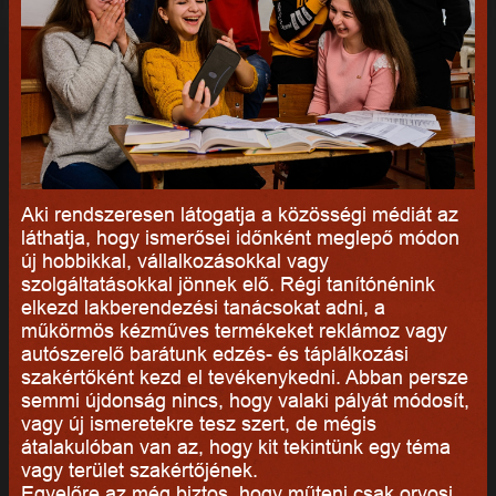
Aki rendszeresen látogatja a közösségi médiát az
láthatja, hogy ismerősei időnként meglepő módon
új hobbikkal, vállalkozásokkal vagy
szolgáltatásokkal jönnek elő. Régi tanítónénink
elkezd lakberendezési tanácsokat adni, a
műkörmös kézműves termékeket reklámoz vagy
autószerelő barátunk edzés- és táplálkozási
szakértőként kezd el tevékenykedni. Abban persze
semmi újdonság nincs, hogy valaki pályát módosít,
vagy új ismeretekre tesz szert, de mégis
átalakulóban van az, hogy kit tekintünk egy téma
vagy terület szakértőjének.
Egyelőre az még biztos, hogy műteni csak orvosi