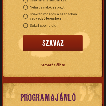
Csak amit a suliban kell.
Néha csinálok ezt-azt.
Gyakran mozgok a szabadban,
vagy edzőteremben.
Sokat sportolok.
Szavazás állása
PROGRAMAJÁNLÓ