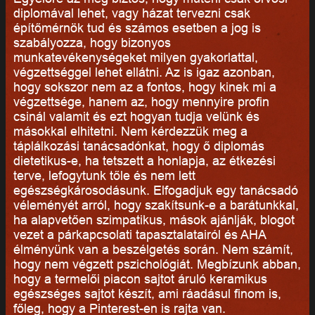
diplomával lehet, vagy házat tervezni csak
építőmérnök tud és számos esetben a jog is
szabályozza, hogy bizonyos
munkatevékenységeket milyen gyakorlattal,
végzettséggel lehet ellátni. Az is igaz azonban,
hogy sokszor nem az a fontos, hogy kinek mi a
végzettsége, hanem az, hogy mennyire profin
csinál valamit és ezt hogyan tudja velünk és
másokkal elhitetni. Nem kérdezzük meg a
táplálkozási tanácsadónkat, hogy ő diplomás
dietetikus-e, ha tetszett a honlapja, az étkezési
terve, lefogytunk tőle és nem lett
egészségkárosodásunk. Elfogadjuk egy tanácsadó
véleményét arról, hogy szakítsunk-e a barátunkkal,
ha alapvetően szimpatikus, mások ajánlják, blogot
vezet a párkapcsolati tapasztalatairól és AHA
élményünk van a beszélgetés során. Nem számít,
hogy nem végzett pszichológiát. Megbízunk abban,
hogy a termelői piacon sajtot áruló keramikus
egészséges sajtot készít, ami ráadásul finom is,
főleg, hogy a Pinterest-en is rajta van.