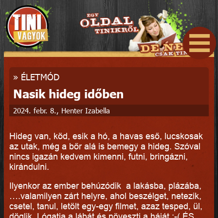
»
ÉLETMÓD
Nasik hideg időben
2024. febr. 8., Henter Izabella
Hideg van, köd, esik a hó, a havas eső, lucskosak
az utak, még a bőr alá is bemegy a hideg. Szóval
nincs igazán kedvem kimenni, futni, bringázni,
kirándulni.
Ilyenkor az ember behúzódik a lakásba, plázába,
….valamilyen zárt helyre, ahol beszélget, netezik,
csetel, tanul, letölt egy-egy filmet, azaz tesped, ül,
döglik. Lógatja a lábát és növeszti a háját :-( ÉS