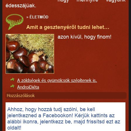
édesszájúak.
»
ÉLETMÓD
Amit a gesztenyéről tudni lehet…
azon kívül, hogy finom!
A zöldségek és gyümölcsök szépítenek is.
AndroiDiéta
Hozzászólások
Ahhoz, hogy hozzá tudj szólni, be kell
jelentkezned a Facebookon! Kérjük kattints az
alábbi ikonra, jelentkezz be, majd frissítsd ezt az
oldalt!