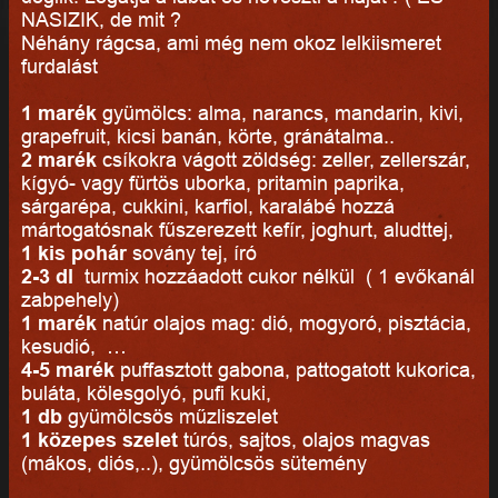
NASIZIK, de mit ?
Néhány rágcsa, ami még nem okoz lelkiismeret
furdalást
1 marék
gyümölcs: alma, narancs, mandarin, kivi,
grapefruit, kicsi banán, körte, gránátalma..
2 marék
csíkokra vágott zöldség: zeller, zellerszár,
kígyó- vagy fürtös uborka, pritamin paprika,
sárgarépa, cukkini, karfiol, karalábé hozzá
mártogatósnak fűszerezett kefír, joghurt, aludttej,
1 kis pohár
sovány tej, író
2-3 dl
turmix hozzáadott cukor nélkül ( 1 evőkanál
zabpehely)
1 marék
natúr olajos mag: dió, mogyoró, pisztácia,
kesudió, …
4-5 marék
puffasztott gabona, pattogatott kukorica,
buláta, kölesgolyó, pufi kuki,
1 db
gyümölcsös műzliszelet
1 közepes szelet
túrós, sajtos, olajos magvas
(mákos, diós,..), gyümölcsös sütemény