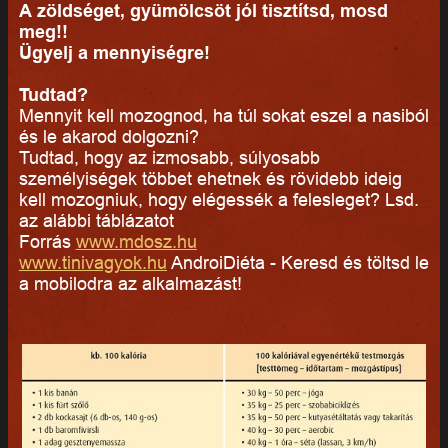
A zöldséget, gyümölcsöt jól tisztítsd, mosd
meg!!
Ügyelj a mennyiségre!
Tudtad?
Mennyit kell mozognod, ha túl sokat eszel a nasiból
és le akarod dolgozni?
Tudtad, hogy az izmosabb, súlyosabb
személyiségek többet ehetnek és rövidebb ideig
kell mozogniuk, hogy elégessék a felesleget? Lsd.
az alábbi táblázatot
Forrás
www.mdosz.hu
www.tinivagyok.hu
AndroiDiéta - Keresd és töltsd le
a mobilodra az alkalmazást!