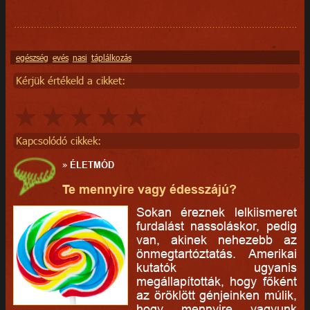
egészség
evés
nasi
táplálkozás
Kérjük értékeld a cikket:
Kapcsolódó cikkek:
»
ÉLETMÓD
Te mennyire vagy édesszájú?
Sokan éreznek lelkiismeret
furdalást nassoláskor, pedig
van, akinek nehezebb az
önmegtartóztatás. Amerikai
kutatók ugyanis
megállapították, hogy főként
az öröklött génjeinken múlik,
hogy mennyire vagyunk