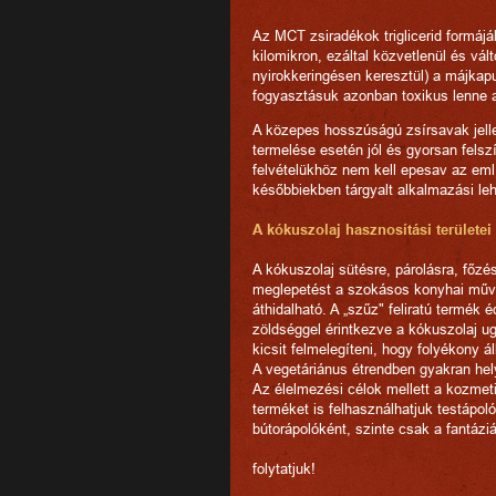
Az MCT zsiradékok triglicerid formáj
kilomikron, ezáltal közvetlenül és vál
nyirokkeringésen keresztül) a májkapu
fogyasztásuk azonban toxikus lenne 
A közepes hosszúságú zsírsavak jelle
termelése esetén jól és gyorsan fels
felvételükhöz nem kell epesav az eml
későbbiekben tárgyalt alkalmazási le
A kókuszolaj hasznosítási területei
A kókuszolaj sütésre, párolásra, főzé
meglepetést a szokásos konyhai műve
áthidalható. A „szűz" feliratú termék é
zöldséggel érintkezve a kókuszolaj u
kicsit felmelegíteni, hogy folyékony á
A vegetáriánus étrendben gyakran helye
Az élelmezési célok mellett a kozmetik
terméket is felhasználhatjuk testápo
bútorápolóként, szinte csak a fantáz
folytatjuk!