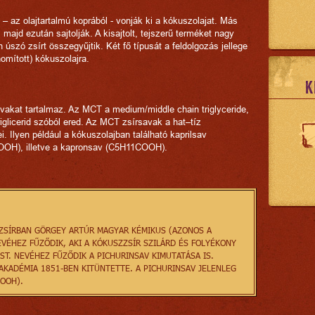
 – az olajtartalmú koprából - vonják ki a kókuszolajat. Más
, majd ezután sajtolják. A kisajtolt, tejszerű terméket nagy
n úszó zsírt összegyűjtik. Két fő típusát a feldolgozás jellege
inomított) kókuszolajra.
K
akat tartalmaz. Az MCT a medium/middle chain triglyceride,
iglicerid szóból ered. Az MCT zsírsavak a hat–tíz
. Ilyen például a kókuszolajban található kaprilsav
OH), illetve a kapronsav (C5H11COOH).
ZZSÍRBAN GÖRGEY ARTÚR MAGYAR KÉMIKUS (AZONOS A
ÉHEZ FŰZŐDIK, AKI A KÓKUSZZSÍR SZILÁRD ÉS FOLYÉKONY
ST. NEVÉHEZ FŰZŐDIK A PICHURINSAV KIMUTATÁSA IS.
KADÉMIA 1851-BEN KITÜNTETTE. A PICHURINSAV JELENLEG
OOH).