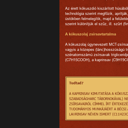
Az érett kókuszdió kiszárított húsából
technológia szerint megfőzik, aprítják
üstökben felmelegítik, majd a felületé
szerint különítjük el szűz, ill. szűrt (f
A kókuszolaj zsírsavtartalma
A kókuszolaj úgynevezett MCT-zsírsav
vagyis a közepes (lánc)hosszúságú tr
szénatomszámú zsírsavak trigliceridjei
(C7H15COOH), a kaprinsav (C9H19CO
Tudtad?
A KAPRINSAV KIMUTATÁSA A KÓKUS
SZABADSÁGHARC TÁBORNOKÁVAL) NEV
ZSÍRSAVAIRÓL CÍMMEL ÍRT ÉRTEKEZÉ
TUDOMÁNYOS MUNKÁJÁÉRT A BÉCSI A
LAURINSAV NÉVEN ISMERT (C11H23C