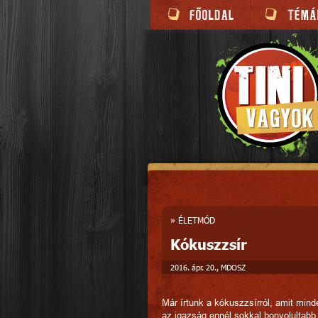
»
ÉLETMÓD
Kókuszzsír
2016. ápr. 20., MDOSZ
Már írtunk a kókuszzsírról, amit mind
az igazság ennél sokkal bonyolultab