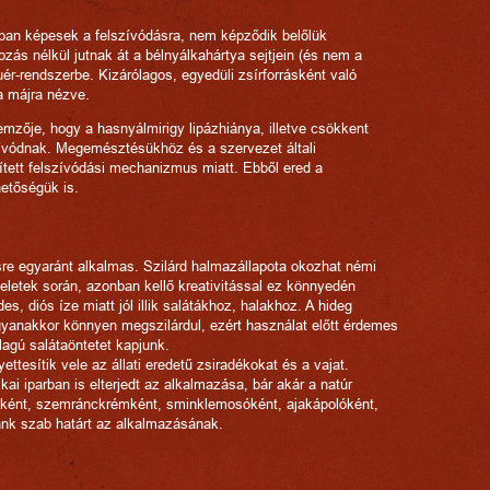
ában képesek a felszívódásra, nem képződik belőlük
tozás nélkül jutnak át a bélnyálkahártya sejtjein (és nem a
ér-rendszerbe. Kizárólagos, egyedüli zsírforrásként való
a májra nézve.
mzője, hogy a hasnyálmirigy lipázhiánya, illetve csökkent
zívódnak. Megemésztésükhöz és a szervezet általi
ített felszívódási mechanizmus miatt. Ebből ered a
hetőségük is.
sre egyaránt alkalmas. Szilárd halmazállapota okozhat némi
letek során, azonban kellő kreativitással ez könnyedén
des, diós íze miatt jól illik salátákhoz, halakhoz. A hideg
gyanakkor könnyen megszilárdul, ezért használat előtt érdemes
llagú salátaöntetet kapjunk.
ttesítik vele az állati eredetű zsiradékokat és a vajat.
ai iparban is elterjedt az alkalmazása, bár akár a natúr
lóként, szemránckrémként, sminklemosóként, ajakápolóként,
iánk szab határt az alkalmazásának.