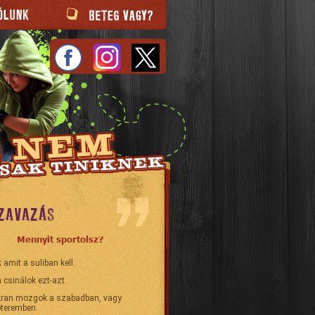
ZAVAZÁS
Mennyit sportolsz?
 amit a suliban kell.
 csinálok ezt-azt.
ran mozgok a szabadban, vagy
teremben.