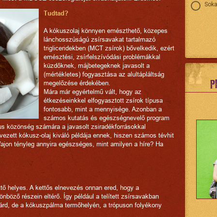
Soka
Tudtad?
A kókuszolaj könnyen emészthető, közepes
lánchosszúságú zsírsavakat tartalmazó
trigliceridekben (MCT zsírok) bővelkedik, ezért
emésztési, zsírfelszívódási problémákkal
küzdőknek, májbetegeknek javasolt a
(mértékletes) fogyasztása az alultápláltság
P
megelőzése érdekében.
Mára már egyértelmű vált, hogy az
étkezéseinkkel elfogyasztott zsírok típusa
fontosabb, mint a mennyisége. Azonban a
számos kutatás és egészségnevelő program
ikus közönség számára a javasolt zsiradékforrásokkal
evezett kókusz-olaj kiváló példája ennek, hiszen számos tévhit
Vajon tényleg annyira egészséges, mint amilyen a híre? Ha
ő helyes. A kettős elnevezés onnan ered, hogy a
nböző részein eltérő. Így például a telített zsírsavakban
árd, de a kókuszpálma termőhelyén, a trópuson folyékony