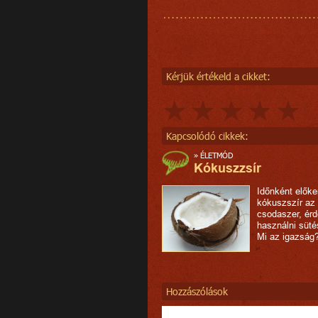
Kérjük értékeld a cikket:
Kapcsolódó cikkek:
»
ÉLETMÓD
Kókuszzsír
Időnként előke
kókuszszír az
csodaszer, ér
használni süté
Mi az igazság
Hozzászólások