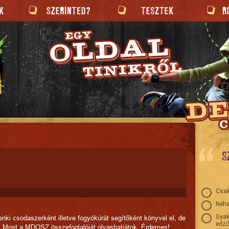
S
Csak
Néha
Gyak
enki csodaszerként illetve fogyókúrát segítőként könyvel el, de
edző
b. Most a MDOSZ összefoglalóját olvashatjátok. Érdemes!