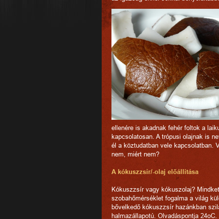
ellenére is akadnak fehér foltok a la
kapcsolatosan. A trópusi olajnak is n
él a köztudatban vele kapcsolatban. 
nem, miért nem?
A kókuszzsír/-olaj előállítása
Kókuszzsír vagy kókuszolaj? Mindkett
szobahőmérséklet fogalma a világ külö
bővelkedő kókuszzsír hazánkban szil
halmazállapotú. Olvadáspontja 24oC.