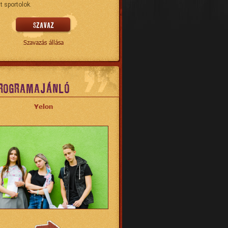
t sportolok.
Szavazás állása
ROGRAMAJÁNLÓ
Yelon