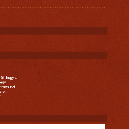
rül, hogy a
 egy
demes ezt
sre.
?