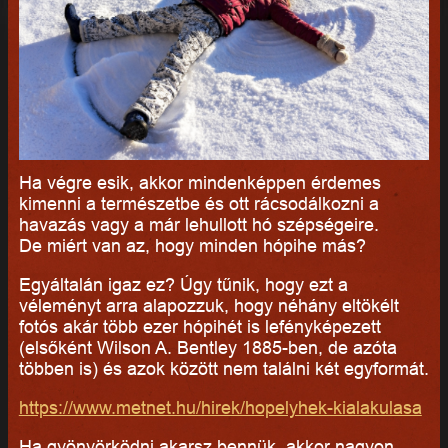
Ha végre esik, akkor mindenképpen érdemes
kimenni a természetbe és ott rácsodálkozni a
havazás vagy a már lehullott hó szépségeire.
De miért van az, hogy minden hópihe más?
Egyáltalán igaz ez? Úgy tűnik, hogy ezt a
véleményt arra alapozzuk, hogy néhány eltökélt
fotós akár több ezer hópihét is lefényképezett
(elsőként Wilson A. Bentley 1885-ben, de azóta
többen is) és azok között nem találni két egyformát.
https://www.metnet.hu/hirek/hopelyhek-kialakulasa
Ha gyönyörködni akarsz bennük, akkor nagyon