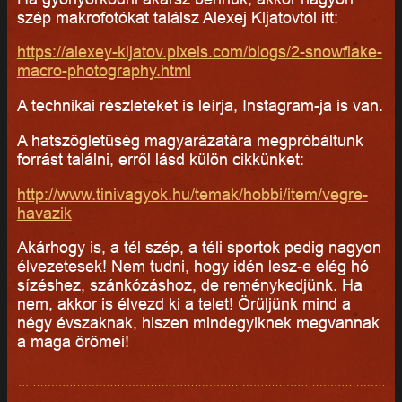
szép makrofotókat találsz Alexej Kljatovtól itt:
https://alexey-kljatov.pixels.com/blogs/2-snowflake-
macro-photography.html
A technikai részleteket is leírja, Instagram-ja is van.
A hatszögletűség magyarázatára megpróbáltunk
forrást találni, erről lásd külön cikkünket:
http://www.tinivagyok.hu/temak/hobbi/item/vegre-
havazik
Akárhogy is, a tél szép, a téli sportok pedig nagyon
élvezetesek! Nem tudni, hogy idén lesz-e elég hó
sízéshez, szánkózáshoz, de reménykedjünk. Ha
nem, akkor is élvezd ki a telet! Örüljünk mind a
négy évszaknak, hiszen mindegyiknek megvannak
a maga örömei!