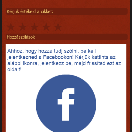
Kérjük értékeld a cikket:
Hozzászólások
Ahhoz, hogy hozzá tudj szólni, be kell
jelentkezned a Facebookon! Kérjük kattints az
alábbi ikonra, jelentkezz be, majd frissítsd ezt az
oldalt!