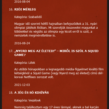
2016-08-04
RIÓI MÉRLEG
Kategória: Szabadidő
Magyar idő szerint hétfő hajnalban befejeződtek a 31. nyári
olimpiai játékok Rióban. Mi szeretjük összevetni magunkat a
többiekkel és végülis az olimpia egy kicsit erről is szól, a
nemzetek megmérettetése is.
2016-08-24
„NYERD MEG AZ ÉLETED!” – MIRŐL IS SZÓL A SQUID
GAME?
Kategória: Lélek
Az utóbbi hónapokban a legnagyobb média-figyelmet kiváltó film
kétségkívül a Squid Game (vagy Nyerd meg az életed) című dél-
koreai Netflixes sorozat volt.
2021-12-03
A JÉG ÉS SÓ KIHÍVÁS
Kategória: Veszélyek
Nemrég találkoztam egy 17 éves lánnyal, akinek a bal karján