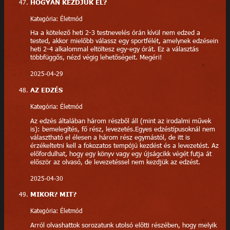
HOGYAN KEZDJÜK EL?
Kategória: Életmód
Ha a kötelező heti 2-3 testnevelés órán kívül nem edzed a
tested, akkor mielőbb válassz egy sportfélét, amelynek edzésein
heti 2-4 alkalommal eltöltesz egy-egy órát. Ez a választás
többfüggős, nézd végig lehetőségeit. Megéri!
2025-04-29
AZ EDZÉS
Kategória: Életmód
Az edzés általában három részből áll (mint az irodalmi művek
is): bemelegítés, fő rész, levezetés.Egyes edzéstípusoknál nem
választható el élesen a három rész egymástól, de itt is
érzékeltetni kell a fokozatos tempójú kezdést és a levezetést. Az
előfordulhat, hogy egy könyv vagy egy újságcikk végét futja át
először az olvasó, de levezetéssel nem kezdjük az edzést.
2025-04-30
MIKOR? MIT?
Kategória: Életmód
Arról olvashattok sorozatunk utolsó előtti részében, hogy melyik