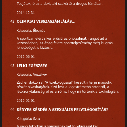
Tudjátok, ő az a doki, aki szakértő a drogos témában.
2014-12-31
OLIMPIAI VISSZASZÁMLÁLÁS…
Kategória: Életmód
A sportban elért siker erősíti az önbizalmat, rangot ad a
közösségben, az átlag feletti sportteljesítmény még kiugrási
lehetőséget is biztosít.
2012-06-01
LELKI EGÉSZSÉG
Kategória: Veszélyek
Zacher doktorral "A toxikológussal" készült interjú második
részét olvashatjátok. Szó lesz a legextrémebb sztoriról, a
létbizonytalanságról és arról is, hogy mi történik a toxikológián.
2015-01-01
KÉNYES KÉRDÉS A SZEXUÁLIS FELVILÁGOSÍTÁS?
Kategória: Szex
A serdülőkorban a kamasznak két fő kihívással kell