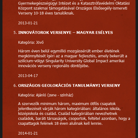
Gyermekegészségügyi Intézet és a Katasztrófavédelmi Oktatási
Központ szakmai támogatásával Országos Elsősegély-ismereti
Verseny 10-18 éves tanulóknak.
2013-01-21
INNOVÁTOROK VERSENYE – MAGYAR ESÉLYES
Kategória: Jövő
Három éven belül egymillió mozgássérült ember életének
megkönnyítését ígéri az a magyar fejlesztés, amely bekerült a
szilícium-völgyi Singularity University Global Impact amerikai
innovációs verseny regionális döntőjébe.
2013-04-17
ORSZÁGOS GEOLOKÁCIÓS TANULMÁNYI VERSENY
Kategória: Ajánló (zene - színház)
A szervezők minimum három, maximum ötfős csapatok
jelentkezését várják három kategóriában: általános iskola,
középiskola és család. Család kategóriában nevezhetnek
családok, baráti társaságok, csoportok, feltétel azonban, hogy a
csapattagok felének 18 éven alulinak kell lennie.
2014-01-21