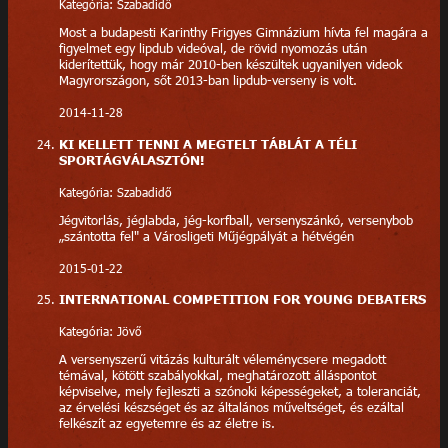
Kategória: Szabadidő
Most a budapesti Karinthy Frigyes Gimnázium hívta fel magára a
figyelmet egy lipdub videóval, de rövid nyomozás után
kiderítettük, hogy már 2010-ben készültek ugyanilyen videok
Magyrországon, sőt 2013-ban lipdub-verseny is volt.
2014-11-28
KI KELLETT TENNI A MEGTELT TÁBLÁT A TÉLI
SPORTÁGVÁLASZTÓN!
Kategória: Szabadidő
Jégvitorlás, jéglabda, jég-korfball, versenyszánkó, versenybob
„szántotta fel" a Városligeti Műjégpályát a hétvégén
2015-01-22
INTERNATIONAL COMPETITION FOR YOUNG DEBATERS
Kategória: Jövő
A versenyszerű vitázás kulturált véleménycsere megadott
témával, kötött szabályokkal, meghatározott álláspontot
képviselve, mely fejleszti a szónoki képességeket, a toleranciát,
az érvelési készséget és az általános műveltséget, és ezáltal
felkészít az egyetemre és az életre is.