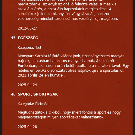
megküzdenie: az egyik az önálló felnőtté válás, a másik a
szexuális érés, a szexuális kapcsolatok megkezdése. A
serdülőkre jellemző bizonyítási vágy, lázadás, sokszor
vakmerőség mindkét téren számos veszélyt rejt magában.
2012-06-27
EGÉSZSÉG
Kategória: Test
Monspart Sarolta tájfutó világbajnok, tizennégyszeres magyar
bajnok, sífutásban hatszoros magyar bajnok. Az első nő
Európában, aki három órán belül futotta le a maratoni távot. Egy
hiteles ember.Az ő sorozatát olvashatjátok újra a sportolásról.
2021 április 24-én hunyt el.
2025-04-24
SPORT, SPORTÁGAK
Kategória: Életmód
Megtudhatjátok a cikkből, hogy miért fontos a sport és hogy
Magyarországon milyen sportágakat választhattok.
2025-04-28