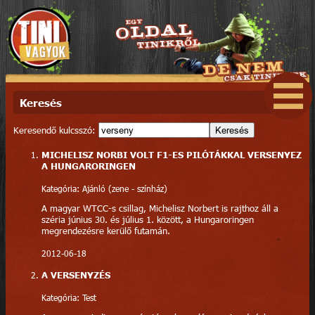
Keresés
Keresendő kulcsszó:
Keresés
MICHELISZ NORBI VOLT F1-ES PILÓTÁKKAL VERSENYEZ
A HUNGARORINGEN
Kategória: Ajánló (zene - színház)
A magyar WTCC-s csillag, Michelisz Norbert is rajthoz áll a
széria június 30. és július 1. között, a Hungaroringen
megrendezésre kerülő futamán.
2012-06-18
A VERSENYZÉS
Kategória: Test