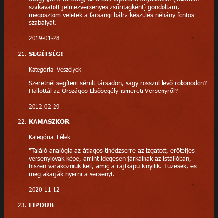
szakavatott jelmezversenyes zsűritagként) gondoltam,
megosztom veletek a farsangi bálra készülés néhány fontos
szabályát.
2019-01-28
SEGÍTSÉG!
Kategória: Veszélyek
Szeretnél segíteni sérült társadon, vagy rosszul levő rokonodon?
Hallottál az Országos Elsősegély-ismereti Versenyről?
2012-02-29
KAMASZKOR
Kategória: Lélek
"Találó analógia az átlagos tinédzserre az izgatott, erőteljes
versenylovak képe, amint idegesen járkálnak az istállóban,
hiszen várakozniuk kell, amíg a rajtkapu kinyílik. Tüzesek, és
meg akarják nyerni a versenyt.
2020-11-12
LIPDUB