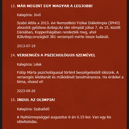
MÁR MEGINT EGY MAGYAR A LEGJOBB!
Kategória: Jövő
Szabó Attila a 2013. évi Nemzetközi Fizikai Diákolimpia (IPHO)
abszolút győztese.&nbsp;Az idei olimpiát július 7. és 15. között
Dániában, Koppenhágában rendezték meg, ahol
82&nbsp;országból 381 versenyző mérte össze tudását.
2013-07-19
VERSENGÉS A PSZICHOLÓGUS SZEMÉVEL
Kategória: Lélek
Fülöp Márta pszichológussal történt beszélgetésből idézünk. A
versengés lélektanát és működését tanulmányozza. Ha érdekel a
téma, olvasd el!
2023-09-26
INDUL AZ OLIMPIA!
Kategória: Szabadidő
A Nyitóünnepséggel augusztus 6-án 0.15-kor. Van egy kis
időeltolódás.