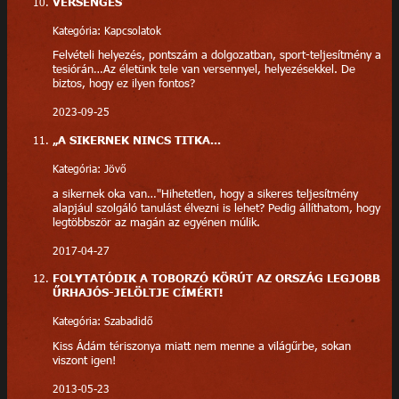
VERSENGÉS
Kategória: Kapcsolatok
Felvételi helyezés, pontszám a dolgozatban, sport-teljesítmény a
tesiórán…Az életünk tele van versennyel, helyezésekkel. De
biztos, hogy ez ilyen fontos?
2023-09-25
„A SIKERNEK NINCS TITKA...
Kategória: Jövő
a sikernek oka van…"Hihetetlen, hogy a sikeres teljesítmény
alapjául szolgáló tanulást élvezni is lehet? Pedig állíthatom, hogy
legtöbbször az magán az egyénen múlik.
2017-04-27
FOLYTATÓDIK A TOBORZÓ KÖRÚT AZ ORSZÁG LEGJOBB
ŰRHAJÓS-JELÖLTJE CÍMÉRT!
Kategória: Szabadidő
Kiss Ádám tériszonya miatt nem menne a világűrbe, sokan
viszont igen!
2013-05-23