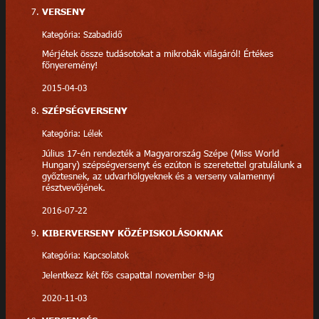
VERSENY
Kategória: Szabadidő
Mérjétek össze tudásotokat a mikrobák világáról! Értékes
főnyeremény!
2015-04-03
SZÉPSÉGVERSENY
Kategória: Lélek
Július 17-én rendezték a Magyarország Szépe (Miss World
Hungary) szépségversenyt és ezúton is szeretettel gratulálunk a
győztesnek, az udvarhölgyeknek és a verseny valamennyi
résztvevőjének.
2016-07-22
KIBERVERSENY KÖZÉPISKOLÁSOKNAK
Kategória: Kapcsolatok
Jelentkezz két fős csapattal november 8-ig
2020-11-03