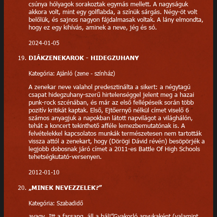
csúnya hólyagok sorakoztak egymás mellett. A nagyságuk
akkora volt, mint egy golflabda, a színük sárgás. Négy-öt volt
belőlük, és sajnos nagyon fájdalmasak voltak. A lány elmondta,
hogy ez egy kihívás, aminek a neve, jég és só.
2024-01-05
DIÁKZENEKAROK - HIDEGZUHANY
Kategória: Ajánló (zene - színház)
A zenekar neve valahol predesztinálta a sikert: a négytagú
csapat hidegzuhany-szerű hirtelenséggel jelent meg a hazai
punk-rock szcénában, és már az első fellépéseik során több
pozitív kritikát kaptak. Első, Ejtőernyő nélkül címet viselő 6
számos anyagjuk a napokban látott napvilágot a világhálón,
tehát a koncert tekinthető afféle lemezbemutatónak is. A
felvételekkel kapcsolatos munkák természetesen nem tartották
vissza attól a zenekart, hogy (Dörögi Dávid révén) besöpörjék a
legjobb dobosnak járó címet a 2011-es Battle Of High Schools
tehetségkutató-versenyen.
2012-01-10
„MINEK NEVEZZELEK?”
Kategória: Szabadidő
avagy „Itt a farsang, áll a bál!”Gyakorló anyukaként (valamint