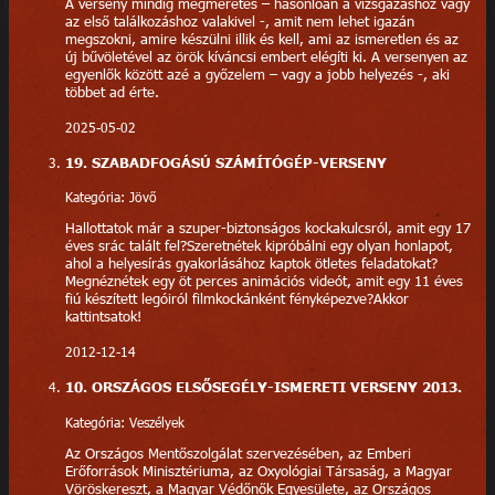
A verseny mindig megméretés – hasonlóan a vizsgázáshoz vagy
az első találkozáshoz valakivel -, amit nem lehet igazán
megszokni, amire készülni illik és kell, ami az ismeretlen és az
új bűvöletével az örök kíváncsi embert elégíti ki. A versenyen az
egyenlők között azé a győzelem – vagy a jobb helyezés -, aki
többet ad érte.
2025-05-02
19. SZABADFOGÁSÚ SZÁMÍTÓGÉP-VERSENY
Kategória: Jövő
Hallottatok már a szuper-biztonságos kockakulcsról, amit egy 17
éves srác talált fel?Szeretnétek kipróbálni egy olyan honlapot,
ahol a helyesírás gyakorlásához kaptok ötletes feladatokat?
Megnéznétek egy öt perces animációs videót, amit egy 11 éves
fiú készített legóiról filmkockánként fényképezve?Akkor
kattintsatok!
2012-12-14
10. ORSZÁGOS ELSŐSEGÉLY-ISMERETI VERSENY 2013.
Kategória: Veszélyek
Az Országos Mentőszolgálat szervezésében, az Emberi
Erőforrások Minisztériuma, az Oxyológiai Társaság, a Magyar
Vöröskereszt, a Magyar Védőnők Egyesülete, az Országos