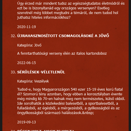
Úgy érzed már mindent tudsz az egészségtudatos életmódról és
ezt be is bizonyítanád egy országos versenyen? Esetleg
szeretnél még többet megtudni a témáról, de nem tudod hol
juthatsz hiteles információkhoz?
2020-11-19
ÚJRAHASZNOSÍTOTT CSOMAGOLÁSOKÉ A JÖVŐ
Kategória: Jövő
A fenntarthatósági verseny élén az italos kartondoboz
2022-06-15
SÉRÜLÉSEK-VÉLETLENÜL
Kategória: Veszélyek
Tudod-e, hogy Magyarországon 540 ezer 15-19 éves korú fiatal
él? Szomorú tény azonban, hogy ebben a korosztályban évente
még mindig kb 70-en halnak meg nem természetes, külső okból.
Ide sorolhatók a közlekedési balesetből, a sportbalesetből, a
fulladásból, az égésből, a mérgezésből, a gyilkosságból és az
öngyilkosságból származó halálozások.&nbsp;
2019-09-13