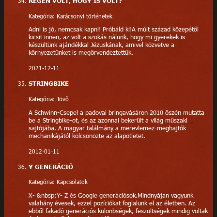
RÉGEN VOLT, HOGY IS VOLT?
Kategória: Karácsonyi történetek
Adni is jó, nemcsak kapni! Próbáld ki!A múlt század közepétől
kicsit innen, az volt a szokás nálunk, hogy mi gyerekek is
készültünk ajándékkal Jézuskának, amivel közvetve a
környezetünket is megörvendeztettük.
2021-12-11
STRINGBIKE
Kategória: Jövő
A Schwinn-Csepel a padovai bringavásáron 2010 őszén mutatta
be a Stringbike-ot, és az azonnal bekerült a világ műszaki
sajtójába. A magyar találmány a merevlemez-meghajtók
mechanikájától kölcsönözte az alapötletet.
2012-01-11
Y GENERÁCIÓ
Kategória: Kapcsolatok
X- &nbsp;Y- Z és Google generációsok.Mindnyájan vagyunk
valahány évesek, ezzel pozíciókat foglalunk el az életben. Az
ebből fakadó generációs különbségek, feszültségek mindig voltak