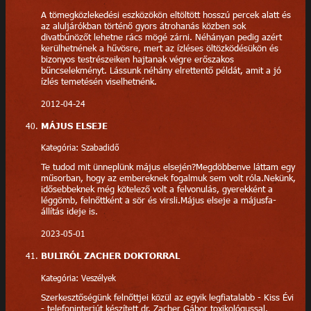
A tömegközlekedési eszközökön eltöltött hosszú percek alatt és
az aluljárókban történő gyors átrohanás közben sok
divatbűnözőt lehetne rács mögé zárni. Néhányan pedig azért
kerülhetnének a hűvösre, mert az ízléses öltözködésükön és
bizonyos testrészeiken hajtanak végre erőszakos
bűncselekményt. Lássunk néhány elrettentő példát, amit a jó
ízlés temetésén viselhetnénk.
2012-04-24
MÁJUS ELSEJE
Kategória: Szabadidő
Te tudod mit ünneplünk május elsején?Megdöbbenve láttam egy
műsorban, hogy az embereknek fogalmuk sem volt róla.Nekünk,
idősebbeknek még kötelező volt a felvonulás, gyerekként a
léggömb, felnőttként a sör és virsli.Május elseje a májusfa-
állítás ideje is.
2023-05-01
BULIRÓL ZACHER DOKTORRAL
Kategória: Veszélyek
Szerkesztőségünk felnőttjei közül az egyik legfiatalabb - Kiss Évi
- telefoninterjút készített dr. Zacher Gábor toxikológussal.