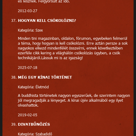
és lesznek. Felgyorsult az idő.
2012-03-27
HOGYAN KELL CSÓKOLÓZNI?
Kategória: Szex
Minden tini magazinban, oldalon, fórumon, egyebeken felmerül
a téma, hogy hogyan is kell csókolózni. Erre aztán persze a sok
nagyokos elkezd mindenfélét összeírni, ennek következtében
ezerféle cikk kering a világhálón csókolózás ügyben, a csók
technikájáról.Lássuk mi is az igazság!
2025-07-18
MÉG EGY KÍNAI TÖRTÉNET
Kategória: Életmód
A buddhista történetek nagyon egyszerűek, de szerintem nagyon
jól megragadják a lényeget. A kínai újév alkalmából egy ilyet
olvashattok.
2019-02-05
DIVATBŰNÖZÉS
Kategória: Szabadidő