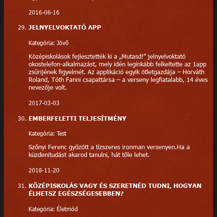
2016-06-16
JELNYELVOKTATÓ APP
Kategória: Jövő
Középiskolások fejlesztették ki a „Mutasd!” jelnyelvoktató
okostelefon-alkalmazást, mely idén leginkább felkeltette az 1app
zsűrijének figyelmét. Az applikáció egyik ötletgazdája – Horváth
Roland, Tóth Fanni csapattársa – a verseny legfiatalabb, 14 éves
nevezője volt.
2017-03-03
EMBERFELETTI TELJESÍTMÉNY
Kategória: Test
Szőnyi Ferenc győzött a tízszeres ironman versenyen.Ha a
küzdenitudást akarod tanulni, hát tőle lehet.
2018-11-20
KÖZÉPISKOLÁS VAGY ÉS SZERETNÉD TUDNI, HOGYAN
ÉLHETSZ EGÉSZSÉGESEBBEN?
Kategória: Életmód