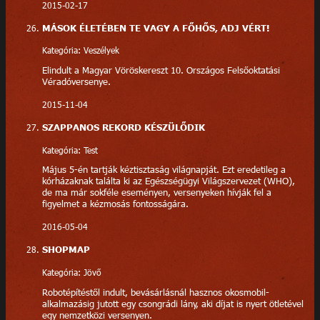
2015-02-17
MÁSOK ÉLETÉBEN TE VAGY A FŐHŐS, ADJ VÉRT!
Kategória: Veszélyek
Elindult a Magyar Vöröskereszt 10. Országos Felsőoktatási
Véradóversenye.
2015-11-04
SZAPPANOS REKORD KÉSZÜLŐDIK
Kategória: Test
Május 5-én tartják kéztisztaság világnapját. Ezt eredetileg a
kórházaknak találta ki az Egészségügyi Világszervezet (WHO),
de ma már sokféle eseményen, versenyeken hívják fel a
figyelmet a kézmosás fontosságára.
2016-05-04
SHOPMAP
Kategória: Jövő
Robotépítéstől indult, bevásárlásnál hasznos okosmobil-
alkalmazásig jutott egy csongrádi lány, aki díjat is nyert ötletével
egy nemzetközi versenyen.