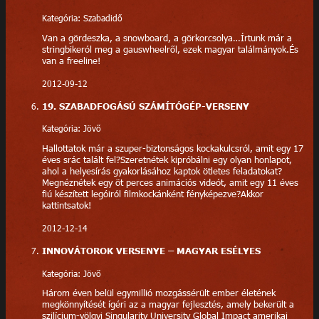
Kategória: Szabadidő
Van a gördeszka, a snowboard, a görkorcsolya…Írtunk már a
stringbikeról meg a gauswheelről, ezek magyar találmányok.És
van a freeline!
2012-09-12
19. SZABADFOGÁSÚ SZÁMÍTÓGÉP-VERSENY
Kategória: Jövő
Hallottatok már a szuper-biztonságos kockakulcsról, amit egy 17
éves srác talált fel?Szeretnétek kipróbálni egy olyan honlapot,
ahol a helyesírás gyakorlásához kaptok ötletes feladatokat?
Megnéznétek egy öt perces animációs videót, amit egy 11 éves
fiú készített legóiról filmkockánként fényképezve?Akkor
kattintsatok!
2012-12-14
INNOVÁTOROK VERSENYE – MAGYAR ESÉLYES
Kategória: Jövő
Három éven belül egymillió mozgássérült ember életének
megkönnyítését ígéri az a magyar fejlesztés, amely bekerült a
szilícium-völgyi Singularity University Global Impact amerikai