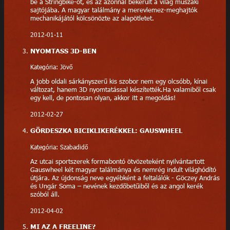
be a Stringbike-ot, és az azonnal bekerült a világ műszaki
sajtójába. A magyar találmány a merevlemez-meghajtók
mechanikájától kölcsönözte az alapötletet.
2012-01-11
NYOMTASS 3D-BEN
Kategória: Jövő
A jobb oldali sárkányszerű kis szobor nem egy olcsóbb, kínai
változat, hanem 3D nyomtatással készítették.Ha valamiből csak
egy kell, de pontosan olyan, akkor itt a megoldás!
2012-02-27
GÖRDESZKA BICIKLIKERÉKKEL: GAUSWHEEL
Kategória: Szabadidő
Az utcai sportszerek formabontó ötvözeteként nyilvántartott
Gauswheel két magyar találmánya és nemrég indult világhódító
útjára. Az újdonság neve egyébként a feltalálók - Göczey András
és Ungár Soma – nevének kezdőbetűiből és az angol kerék
szóból áll.
2012-04-02
MI AZ A FREELINE?