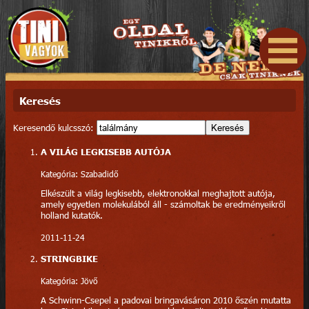
Keresés
Keresendő kulcsszó:
Keresés
A VILÁG LEGKISEBB AUTÓJA
Kategória: Szabadidő
Elkészült a világ legkisebb, elektronokkal meghajtott autója,
amely egyetlen molekulából áll - számoltak be eredményeikről
holland kutatók.
2011-11-24
STRINGBIKE
Kategória: Jövő
A Schwinn-Csepel a padovai bringavásáron 2010 őszén mutatta