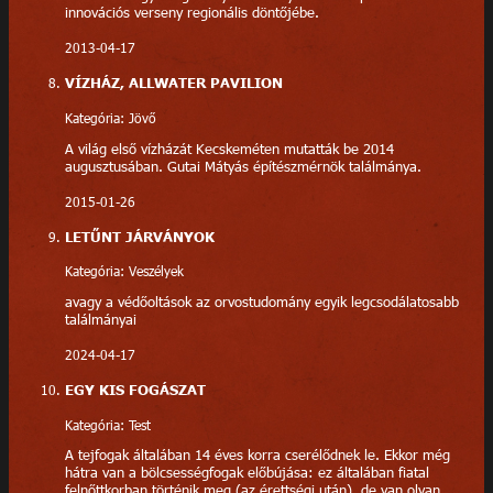
innovációs verseny regionális döntőjébe.
2013-04-17
VÍZHÁZ, ALLWATER PAVILION
Kategória: Jövő
A világ első vízházát Kecskeméten mutatták be 2014
augusztusában. Gutai Mátyás építészmérnök találmánya.
2015-01-26
LETŰNT JÁRVÁNYOK
Kategória: Veszélyek
avagy a védőoltások az orvostudomány egyik legcsodálatosabb
találmányai
2024-04-17
EGY KIS FOGÁSZAT
Kategória: Test
A tejfogak általában 14 éves korra cserélődnek le. Ekkor még
hátra van a bölcsességfogak előbújása: ez általában fiatal
felnőttkorban történik meg (az érettségi után), de van olyan,