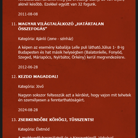
akinél később. Ezekkel együtt van 32 fogunk.
2011-08-08
MAGYAR VILÁGTALÁLKOZÓ „HATÁRTALAN
ÖSSZEFOGÁS”
Kategória: Ajánló (zene - színház)
A képen az esemény kabalája Lelle puli látható.Július 1- 8-ig
Budapesten és hat másik helységben (Balatonlelle, Fonyód,
Szeged, Máriapócs, Nyírbátor, Örkény) kerül megrendezésre.
2012-06-28
KEZDD MAGADDAL!
Kategória: Jövő
Nagyon sokszor feltesszük azt a kérdést, hogy vajon mit tehetek
én személyesen a fenntarthatóságért.
2024-08-28
ZSEBKENDŐBE KÖHÖGJ, TÜSSZENTS!
Kategória: Életmód
A zsebkendő-használatról és a tüsszentésről. Videóval.