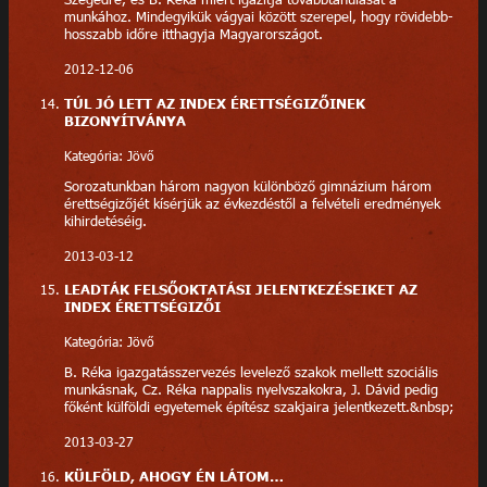
munkához. Mindegyikük vágyai között szerepel, hogy rövidebb-
hosszabb időre itthagyja Magyarországot.
2012-12-06
TÚL JÓ LETT AZ INDEX ÉRETTSÉGIZŐINEK
BIZONYÍTVÁNYA
Kategória: Jövő
Sorozatunkban három nagyon különböző gimnázium három
érettségizőjét kísérjük az évkezdéstől a felvételi eredmények
kihirdetéséig.
2013-03-12
LEADTÁK FELSŐOKTATÁSI JELENTKEZÉSEIKET AZ
INDEX ÉRETTSÉGIZŐI
Kategória: Jövő
B. Réka igazgatásszervezés levelező szakok mellett szociális
munkásnak, Cz. Réka nappalis nyelvszakokra, J. Dávid pedig
főként külföldi egyetemek építész szakjaira jelentkezett.&nbsp;
2013-03-27
KÜLFÖLD, AHOGY ÉN LÁTOM…