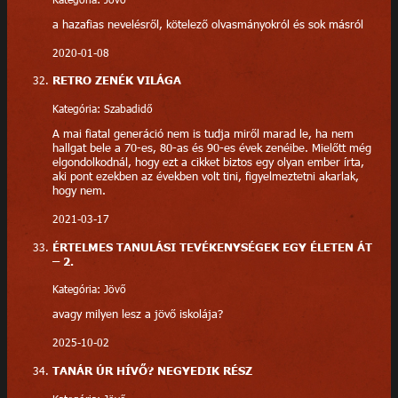
a hazafias nevelésről, kötelező olvasmányokról és sok másról
2020-01-08
RETRO ZENÉK VILÁGA
Kategória: Szabadidő
A mai fiatal generáció nem is tudja miről marad le, ha nem
hallgat bele a 70-es, 80-as és 90-es évek zenéibe. Mielőtt még
elgondolkodnál, hogy ezt a cikket biztos egy olyan ember írta,
aki pont ezekben az években volt tini, figyelmeztetni akarlak,
hogy nem.
2021-03-17
ÉRTELMES TANULÁSI TEVÉKENYSÉGEK EGY ÉLETEN ÁT
– 2.
Kategória: Jövő
avagy milyen lesz a jövő iskolája?
2025-10-02
TANÁR ÚR HÍVŐ? NEGYEDIK RÉSZ