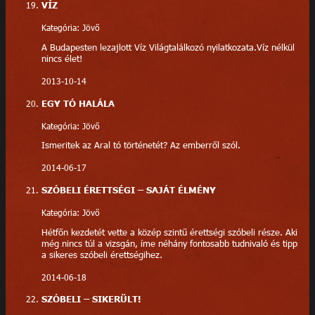
VÍZ
Kategória: Jövő
A Budapesten lezajlott Víz Világtalálkozó nyilatkozata.Víz nélkül
nincs élet!
2013-10-14
EGY TÓ HALÁLA
Kategória: Jövő
Ismeritek az Aral tó történetét? Az emberről szól.
2014-06-17
SZÓBELI ÉRETTSÉGI – SAJÁT ÉLMÉNY
Kategória: Jövő
Hétfőn kezdetét vette a közép szintű érettségi szóbeli része. Aki
még nincs túl a vizsgán, íme néhány fontosabb tudnivaló és tipp
a sikeres szóbeli érettségihez.
2014-06-18
SZÓBELI – SIKERÜLT!