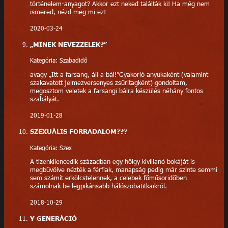
történelem-anyagot? Akkor ezt neked találták ki! Ha még nem
ismered, nézd meg mi ez!
2020-03-24
„MINEK NEVEZZELEK?”
Kategória: Szabadidő
avagy „Itt a farsang, áll a bál!”Gyakorló anyukaként (valamint
szakavatott jelmezversenyes zsűritagként) gondoltam,
megosztom veletek a farsangi bálra készülés néhány fontos
szabályát.
2019-01-28
SZEXUÁLIS FORRADALOM???
Kategória: Szex
A tizenkilencedik században egy hölgy kivillanó bokáját is
megbűvölve nézték a férfiak, manapság pedig már szinte semmi
sem számít erkölcstelennek, a celebek főműsoridőben
számolnak be legpikánsabb hálószobatitkaikról.
2018-10-29
Y GENERÁCIÓ