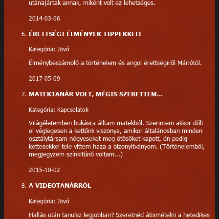
utánajártak annak, miként volt ez lehetséges.
2014-03-06
ÉRETTSÉGI ÉLMÉNYEK TIPPEKKEL!
Kategória: Jövő
Élménybeszámoló a történelem és angol érettségiről Máriótól.
2017-05-09
MATEKTANÁR VOLT, MÉGIS SZERETTEM...
Kategória: Kapcsolatok
Világéletemben bukásra álltam matekból. Szerintem akkor dőlt
el véglegesen a kettőnk viszonya, amikor általánosban minden
osztálytársam négyeseket meg ötösöket kapott, én pedig
kettesekkel tele vittem haza a bizonyítványom. (Történelemből,
megjegyzem színkitűnő voltam...)
2015-10-02
A VIDEOTANÁRRÓL
Kategória: Jövő
Hallás után tanulsz legjobban? Szeretnéd átismételni a hetedikes