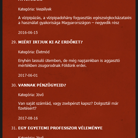
Kategória: Veszélyek
A vízipipázás, a vízipipadohány fogyasztás egészségkockázataiés
a használat gyakorisága Magyarországon – negyedik rész
2016-06-15
MIÉRT IRTJUK KI AZ ERDŐKET?
Kategória: Életmód
Enyhén lassuló ütemben, de még napjainkban is aggasztó
mértékben zsugorodnak Földünk erdei.
2017-06-01
VANNAK PÉNZÜGYEID?
Kategória: Jövő
Van saját számlád, vagy zsebpénzt kapsz? Dolgoztál már
fizetésért?
2017-08-16
EGY EGYETEMI PROFESSZOR VÉLEMÉNYE
Kategória: Jövő