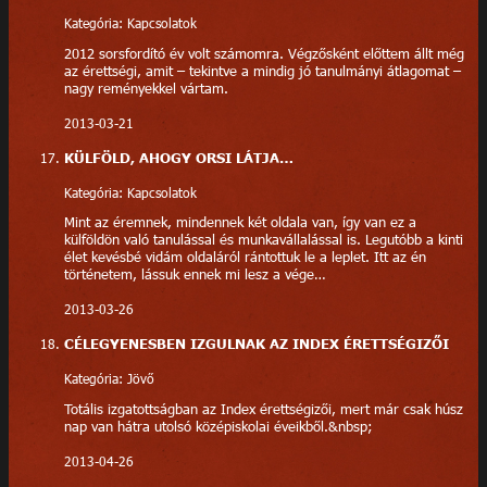
Kategória: Kapcsolatok
2012 sorsfordító év volt számomra. Végzősként előttem állt még
az érettségi, amit – tekintve a mindig jó tanulmányi átlagomat –
nagy reményekkel vártam.
2013-03-21
KÜLFÖLD, AHOGY ORSI LÁTJA…
Kategória: Kapcsolatok
Mint az éremnek, mindennek két oldala van, így van ez a
külföldön való tanulással és munkavállalással is. Legutóbb a kinti
élet kevésbé vidám oldaláról rántottuk le a leplet. Itt az én
történetem, lássuk ennek mi lesz a vége…
2013-03-26
CÉLEGYENESBEN IZGULNAK AZ INDEX ÉRETTSÉGIZŐI
Kategória: Jövő
Totális izgatottságban az Index érettségizői, mert már csak húsz
nap van hátra utolsó középiskolai éveikből.&nbsp;
2013-04-26