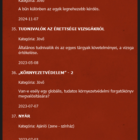
Kategória: Jövő
A bűn különben az egyik legnehezebb kérdés.
2024-11-07
TUDNIVALÓK AZ ÉRETTSÉGI VIZSGÁKRÓL
Kategória: Jövő
Általános tudnivalók és az egyes tárgyak követelményei, a vizsga
értékelése.
2023-05-08
„KÖRNYEZETVÉDELEM” - 2
Kategória: Jövő
Van-e esély egy globális, tudatos környezetvédelmi forgatókönyv
megvalósítására?
2023-07-07
NYÁR
Kategória: Ajánló (zene - színház)
2023-07-03