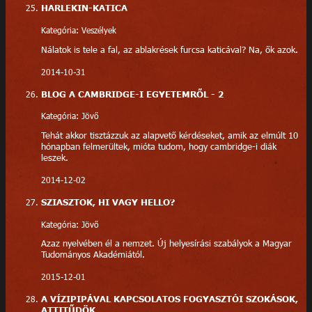
HARLEKIN-KATICA
Kategória: Veszélyek
Nálatok is tele a fal, az ablakrések furcsa katicával? Na, ők azok.
2014-10-31
BLOG A CAMBRIDGE-I EGYETEMRŐL - 2
Kategória: Jövő
Tehát akkor tisztázzuk az alapvető kérdéseket, amik az elmúlt 10
hónapban felmerültek, mióta tudom, hogy cambridge-i diák
leszek.
2014-12-02
SZIASZTOK, HI VAGY HELLO?
Kategória: Jövő
Azaz nyelvében él a nemzet. Új helyesírási szabályok a Magyar
Tudományos Akadémiától.
2015-12-01
A VÍZIPIPÁVAL KAPCSOLATOS FOGYASZTÓI SZOKÁSOK,
ATTITŰDÖK