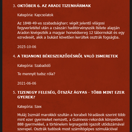
OKTÓBER 6. AZ ARADI TIZENHÁRMAK
Kategória: Kapcsolatok
Az 1848-49-es szabadságharc végét jelentő világosi
fegyverletétel után a császári haditörvényszék ítélete alapján
Aradon kivégezték a magyar honvédsereg 12 tábornokát és egy
ezredesét, akik a bukást követően kerültek osztrák fogságba.
2025-10-06
A TRIANONI BÉKESZERZŐDÉSRŐL VALÓ ISMERETEK
Kategória: Szabadidő
Te mennyit tudsz róla?
2021-06-06
TIZENEGY FELESÉG, ÖTSZÁZ ÁGYAS - TÖBB MINT EZER
GYEREK?
Kategória: Szex
Muláj Iszmáil marokkói szultán a korabeli híradások szerint több
mint ezer gyermeket nemzett, a Guinness-rekordok könyvében
888 gyermekkel, a történelem legnagyobb igazolt utódszámával
szerepel. Osztrák tudósok most számítógépes szimulációval