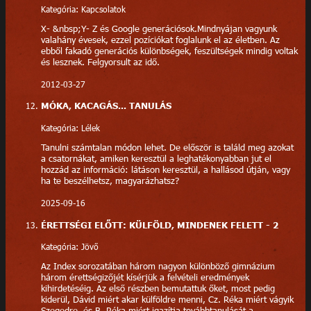
Kategória: Kapcsolatok
X- &nbsp;Y- Z és Google generációsok.Mindnyájan vagyunk
valahány évesek, ezzel pozíciókat foglalunk el az életben. Az
ebből fakadó generációs különbségek, feszültségek mindig voltak
és lesznek. Felgyorsult az idő.
2012-03-27
MÓKA, KACAGÁS... TANULÁS
Kategória: Lélek
Tanulni számtalan módon lehet. De először is találd meg azokat
a csatornákat, amiken keresztül a leghatékonyabban jut el
hozzád az információ: látáson keresztül, a hallásod útján, vagy
ha te beszélhetsz, magyarázhatsz?
2025-09-16
ÉRETTSÉGI ELŐTT: KÜLFÖLD, MINDENEK FELETT - 2
Kategória: Jövő
Az Index sorozatában három nagyon különböző gimnázium
három érettségizőjét kísérjük a felvételi eredmények
kihirdetéséig. Az első részben bemutattuk őket, most pedig
kiderül, Dávid miért akar külföldre menni, Cz. Réka miért vágyik
Szegedre, és B. Réka miért igazítja továbbtanulását a