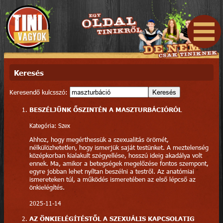
Keresés
Keresendő kulcsszó:
Keresés
BESZÉLJÜNK ŐSZINTÉN A MASZTURBÁCIÓRÓL
Kategória: Szex
Ahhoz, hogy megérthessük a szexualitás örömét,
nélkülözhetetlen, hogy ismerjük saját testünket. A meztelenség
középkorban kialakult szégyellése, hosszú ideig akadálya volt
ennek. Ma, amikor a betegségek megelőzése fontos szempont,
egyre jobban lehet nyíltan beszélni a testről. Az anatómiai
ismereteken túl, a működés ismeretében az első lépcső az
önkielégítés.
2025-11-14
AZ ÖNKIELÉGÍTÉSTŐL A SZEXUÁLIS KAPCSOLATIG