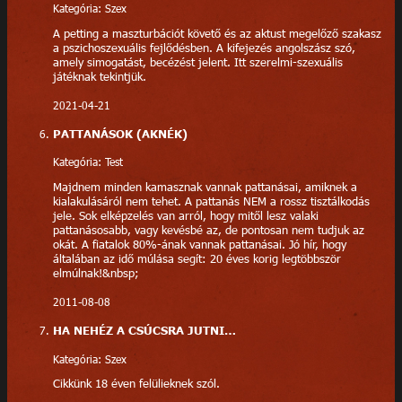
Kategória: Szex
A petting a maszturbációt követő és az aktust megelőző szakasz
a pszichoszexuális fejlődésben. A kifejezés angolszász szó,
amely simogatást, becézést jelent. Itt szerelmi-szexuális
játéknak tekintjük.
2021-04-21
PATTANÁSOK (AKNÉK)
Kategória: Test
Majdnem minden kamasznak vannak pattanásai, amiknek a
kialakulásáról nem tehet. A pattanás NEM a rossz tisztálkodás
jele. Sok elképzelés van arról, hogy mitől lesz valaki
pattanásosabb, vagy kevésbé az, de pontosan nem tudjuk az
okát. A fiatalok 80%-ának vannak pattanásai. Jó hír, hogy
általában az idő múlása segít: 20 éves korig legtöbbször
elmúlnak!&nbsp;
2011-08-08
HA NEHÉZ A CSÚCSRA JUTNI…
Kategória: Szex
Cikkünk 18 éven felülieknek szól.