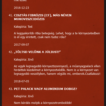
mik ezek!
2016-12-23
CISZTÁS FIBRÓZIS (CF), MÁS NÉVEN
MUKOVISZCIDÓZIS
Kategória: Test
A leggyakoribb ritka betegség. Lehet, hogy a te környezetedben
is él egy érintett, csak nem tudsz róla?
2017-09-07
„TÖLTSD VELÜNK A JÚLIUST!”
Kategória: Jövő
Az egyik legnagyobb környeztszennyező, a műanyagpalack ellen
hirdettek küzdelmet a környezetvédők. Nem is a környezet van
legnagyobb veszélyben, hanem végülis mi, emberek.Csatlakozz!
2018-07-05
PET PALACK VAGY ALUMINIUM DOBOZ?
Kategória: Jövő
Nem kérdés melyik a környezetrombolóbb!