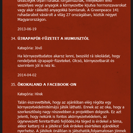
divatcégek olyan ruhákat forgalmaznak, melyekben lévő
veszélyes vegyi anyagok a környezetbe kijutva hormonzavarokat
vagy akár rákkeltő anyagokká bomlanak. A Greenpeace 141
ruhadarabot vásárolt a világ 27 országában, köztük négyet
Magyarországon.
2013-06-19
ÚJRAPAPÍR-FÜZETET A HUMUSZTÓL
Kategória: Jövő
Ha környezettudatos akarsz lenni, beszéld rá iskoládat, hogy
rendeljetek újrapapír-füzeteket. Olcsó, környezetbarát és
szerintem jól is néz ki.
2014-04-02
ÖKOKALAND A FACEBOOK-ON
Kategória: Hírek
Talán észrevettétek, hogy az ajánlóban elég régóta egy
környezetvédelmitémájú játék látható. Ennek az az oka, hogy a
szerkesztőség nagy részeebben a projektben dolgozik. Ez azt
jelenti, hogy nekünk is fontos akörnyezetvédelem, az
úgynevezett fenntartható fejlődés.Ha téged is érdekel a téma,
akkor kattanj rá a játékra! Sok érdekes ésértékes ajándékot
nyerhetsz. A játékok önállóan is játszhatók,folyamatosan jönnek