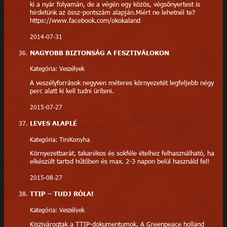
ki a nyár folyamán, de a végén egy közös, végsőnyertest is
hirdetünk az össz-pontszám alapján.Miért ne lehetnél te?
https://www.facebook.com/okokaland
2014-07-31
NAGYOBB BIZTONSÁG A FESZTIVÁLOKON
Kategória: Veszélyek
A veszélyforrások negyven méteres környezetét legfeljebb négy
perc alatt ki kell tudni üríteni.
2015-07-27
LEVES ALAPLÉ
Kategória: TiniKonyha
Környezetbarát, takarékos és sokféle ételhez felhasználható, ha
elkészült tartsd hűtőben és max. 2-3 napon belül használd fel!
2015-08-27
TTIP – TUDJ RÓLA!
Kategória: Veszélyek
Kiszivárogtak a TTIP-dokumentumok. A Greenpeace holland