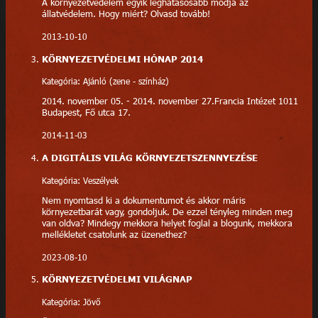
A környezetvédelem egyik leghatásosabb módja az
állatvédelem. Hogy miért? Olvasd tovább!
2013-10-10
KÖRNYEZETVÉDELMI HÓNAP 2014
Kategória: Ajánló (zene - színház)
2014. november 05. - 2014. november 27.Francia Intézet 1011
Budapest, Fő utca 17.
2014-11-03
A DIGITÁLIS VILÁG KÖRNYEZETSZENNYEZÉSE
Kategória: Veszélyek
Nem nyomtasd ki a dokumentumot és akkor máris
környezetbarát vagy, gondoljuk. De ezzel tényleg minden meg
van oldva? Mindegy mekkora helyet foglal a blogunk, mekkora
mellékletet csatolunk az üzenethez?
2023-08-10
KÖRNYEZETVÉDELMI VILÁGNAP
Kategória: Jövő