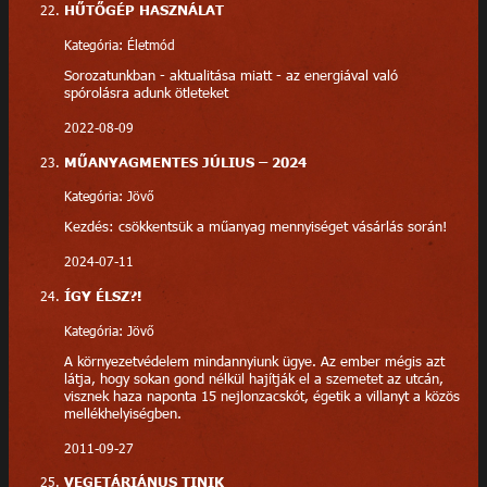
HŰTŐGÉP HASZNÁLAT
Kategória: Életmód
Sorozatunkban - aktualitása miatt - az energiával való
spórolásra adunk ötleteket
2022-08-09
MŰANYAGMENTES JÚLIUS – 2024
Kategória: Jövő
Kezdés: csökkentsük a műanyag mennyiséget vásárlás során!
2024-07-11
ÍGY ÉLSZ?!
Kategória: Jövő
A környezetvédelem mindannyiunk ügye. Az ember mégis azt
látja, hogy sokan gond nélkül hajítják el a szemetet az utcán,
visznek haza naponta 15 nejlonzacskót, égetik a villanyt a közös
mellékhelyiségben.
2011-09-27
VEGETÁRIÁNUS TINIK