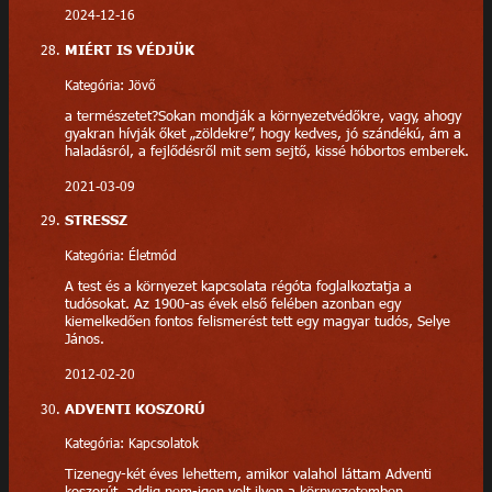
2024-12-16
MIÉRT IS VÉDJÜK
Kategória: Jövő
a természetet?Sokan mondják a környezetvédőkre, vagy, ahogy
gyakran hívják őket „zöldekre”, hogy kedves, jó szándékú, ám a
haladásról, a fejlődésről mit sem sejtő, kissé hóbortos emberek.
2021-03-09
STRESSZ
Kategória: Életmód
A test és a környezet kapcsolata régóta foglalkoztatja a
tudósokat. Az 1900-as évek első felében azonban egy
kiemelkedően fontos felismerést tett egy magyar tudós, Selye
János.
2012-02-20
ADVENTI KOSZORÚ
Kategória: Kapcsolatok
Tizenegy-két éves lehettem, amikor valahol láttam Adventi
koszorút, addig nem-igen volt ilyen a környezetemben.