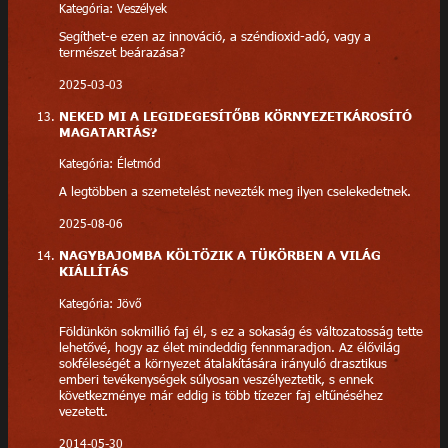
Kategória: Veszélyek
Segíthet-e ezen az innováció, a széndioxid-adó, vagy a
természet beárazása?
2025-03-03
NEKED MI A LEGIDEGESÍTŐBB KÖRNYEZETKÁROSÍTÓ
MAGATARTÁS?
Kategória: Életmód
A legtöbben a szemetelést nevezték meg ilyen cselekedetnek.
2025-08-06
NAGYBAJOMBA KÖLTÖZIK A TÜKÖRBEN A VILÁG
KIÁLLÍTÁS
Kategória: Jövő
Földünkön sokmillió faj él, s ez a sokaság és változatosság tette
lehetővé, hogy az élet mindeddig fennmaradjon. Az élővilág
sokféleségét a környezet átalakítására irányuló drasztikus
emberi tevékenységek súlyosan veszélyeztetik, s ennek
következménye már eddig is több tízezer faj eltűnéséhez
vezetett.
2014-05-30