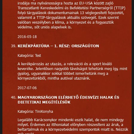
irodája ma nyilvánosságra hozta az EU-USA között zajló
Transzatlanti Kereskedelmi és Befektetési Partnerségről (TTIP)
folyó tárgyalások dokumentumainak 13 véglegesített fejezetét,
valamint a TTIP-tárgyalások aktuális szövegét. Ezek szerint
valóban veszélyben a klíma, a környezet és a fogyasztók
védelme, sőt uniós alapelvek is.
2016-05-18
KERÉKPÁRTÚRA – 1. RÉSZ: ORSZÁGÚTON
Kategória: Test
A kerékpározás az utazás, a rekreáció és a sport kiváló
keveréke. Jelentősen nagyobb távolságot tehetünk meg így, mint
gyalog, ugyanakkor sokkal többet ismerhetünk meg a
környezetünkből, mintha autóval utaznánk.
2017-07-06
MAGYARORSZÁGON ELÉRHETŐ ÉDESVÍZI HALAK ÉS
DIETETIKAI MEGÍTÉLÉSÜK
Kategória: TiniKonyha
Legalább Karácsonykor mindenki eszik halat, de nem mindegy
milyet. Érdemes az itthoniakat előnyben részesíteni az áruk, a
beltartalmuk és a környezetvédelmi szempontok miatt is. Nézzük