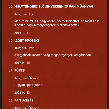
MÉLYTENGERI ÉLŐLÉNYEKBEN IS VAN MŰANYAG!
Kategória: Jövő
Már írtunk mi is a nagy óceáni szemétszigetről, de most az is
kiderült, hogy a mélytengerek is szennyezettek
2016-10-11
LIGET PROJEKT
Kategória: Jövő
A legjobbak között a világ megaprojektjei kategóriában
2017-04-25
FŰTÉS
Kategória: Életmód
Hogyan spóroljunk?
2023-01-23
FA TÜZELÉS
Kategória: Életmód