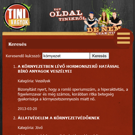
Keresés
Keresendő kulcsszó:
Keresés
A KÖRNYEZETBEN LÉVŐ HORMONSZERŰ HATÁSSAL
BÍRÓ ANYAGOK VESZÉLYEI
Kategória: Veszélyek
Bizonyítást nyert, hogy a romló speriumszám, a hiperaktivitás, a
figyelemzavar és még számos, korábban ritka betegség
gyakorisága a környezetszennyezés miatt nő.
2013-03-20
ÁLLATVÉDELEM A KÖRNYEZETVÉDŐKNEK
Kategória: Jövő