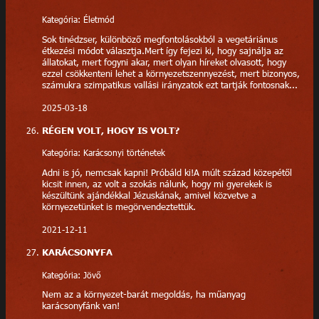
Kategória: Életmód
Sok tinédzser, különböző megfontolásokból a vegetáriánus
étkezési módot választja.Mert így fejezi ki, hogy sajnálja az
állatokat, mert fogyni akar, mert olyan híreket olvasott, hogy
ezzel csökkenteni lehet a környezetszennyezést, mert bizonyos,
számukra szimpatikus vallási irányzatok ezt tartják fontosnak...
2025-03-18
RÉGEN VOLT, HOGY IS VOLT?
Kategória: Karácsonyi történetek
Adni is jó, nemcsak kapni! Próbáld ki!A múlt század közepétől
kicsit innen, az volt a szokás nálunk, hogy mi gyerekek is
készültünk ajándékkal Jézuskának, amivel közvetve a
környezetünket is megörvendeztettük.
2021-12-11
KARÁCSONYFA
Kategória: Jövő
Nem az a környezet-barát megoldás, ha műanyag
karácsonyfánk van!