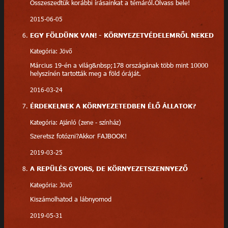
Összeszedtük korábbi írásainkat a témáról.Olvass bele!
2015-06-05
EGY FÖLDÜNK VAN! - KÖRNYEZETVÉDELEMRŐL NEKED
Kategória: Jövő
Március 19-én a világ&nbsp;178 országának több mint 10000
helyszínén tartották meg a föld óráját.
2016-03-24
ÉRDEKELNEK A KÖRNYEZETEDBEN ÉLŐ ÁLLATOK?
Kategória: Ajánló (zene - színház)
Szeretsz fotózni?Akkor FAJBOOK!
2019-03-25
A REPÜLÉS GYORS, DE KÖRNYEZETSZENNYEZŐ
Kategória: Jövő
Kiszámolhatod a lábnyomod
2019-05-31