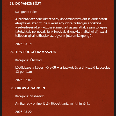
DOPAMINBÖJT
Kategória: Lélek
A próbaabsztinenciaként vagy dopamindetoxként is emlegetett
elképzelés szerint, ha sikerül egy időre felhagyni addikciós
viselkedéseinkkel (közösségimédia-használattal, számítógépes
játékokkal, pornóval, junk fooddal, drogokkal, alkohollal) azzal
teljesen újraindíthatjuk az agyunk jutalomközpontját.
2025-03-14
TPS-FÜGGŐ KAMASZOK
Kategória: Életmód
Lövöldözés a képernyő előtt – a játékok és a tini-szülő kapcsolat
13 pontban
2025-02-07
GROW A GARDEN
Kategória: Szabadidő
Amikor egy online játék többet tanít, mint hinnénk.
2025-08-22