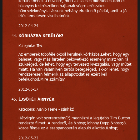
kerülhetnének a hűvösre, mert az ízléses öltözködésükön és
bizonyos testrészeiken hajtanak végre erőszakos
bűncselekményt. Lássunk néhány elrettentő példát, amit a jó
ízlés temetésén viselhetnénk.
2012-04-24
KÓRHÁZBA KERÜLÖK!
Kategória: Test
Az emberek többféle okból kerülnek kórházba.Lehet, hogy egy
baleset, vagy más hirtelen bekövetkező esemény miatt van rá
szükséged, de lehet, hogy egy tervezett kivizsgálás, vagy műtét
miatt. Ha van valamilyen tartós betegséged, akkor lehet, hogy
rendszeresen felmérik az állapotodat és ezért kell
befeküdnöd.Mire számíts?
2012-05-17
ÉJSÖTÉT ÁRNYÉK
Kategória: Ajánló (zene - színház)
Hétvégén volt szerencsém(?) megnézni a legújabb Tim Burton
rendezte filmet. A rendező, és &nbsp;Johnny Depp &nbsp;8.
közös filmje ez a szappanoperán alapuló alkotás.&nbsp;
2012-05-22