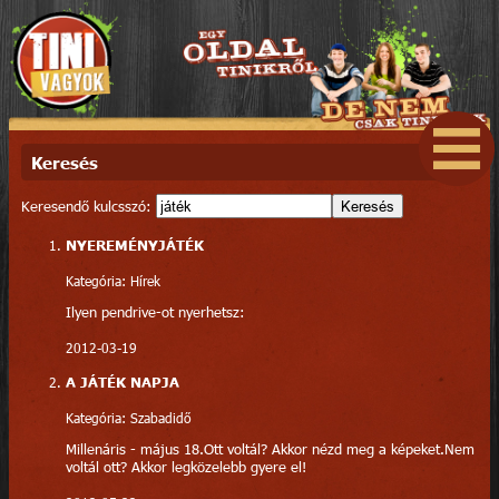
Keresés
Keresendő kulcsszó:
Keresés
NYEREMÉNYJÁTÉK
Kategória: Hírek
Ilyen pendrive-ot nyerhetsz:
2012-03-19
A JÁTÉK NAPJA
Kategória: Szabadidő
Millenáris - május 18.Ott voltál? Akkor nézd meg a képeket.Nem
voltál ott? Akkor legközelebb gyere el!