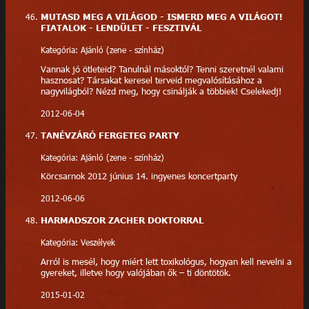
MUTASD MEG A VILÁGOD - ISMERD MEG A VILÁGOT!
FIATALOK - LENDÜLET - FESZTIVÁL
Kategória: Ajánló (zene - színház)
Vannak jó ötleteid? Tanulnál másoktól? Tenni szeretnél valami
hasznosat? Társakat keresel terveid megvalósításához a
nagyvilágból? Nézd meg, hogy csinálják a többiek! Cselekedj!
2012-06-04
TANÉVZÁRÓ FERGETEG PARTY
Kategória: Ajánló (zene - színház)
Körcsarnok 2012 június 14. ingyenes koncertparty
2012-06-06
HARMADSZOR ZACHER DOKTORRAL
Kategória: Veszélyek
Arról is mesél, hogy miért lett toxikológus, hogyan kell nevelni a
gyereket, illetve hogy valójában ők – ti döntötök.
2015-01-02