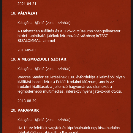
2021-04-21
PÁLYÁZAT
Kategória: Ajánló (zene - színház)
A Láthatatlan Kiállítás és a Ludwig Múzeum&nbsp;pályázatot
hirdet tapintható játékok létrehozására&nbsp;JÁTSSZ
BIZALOMMAL! címmel
2013-05-03
A MEGMOZDULT SZÓTÁR
Kategória: Ajánló (zene - színház)
Weöres Sándor születésének 100. évfordulója alkalmából olyan
kiállítást hozott létre a Petőfi Irodalmi Múzeum, amely az
irodalmi kiállításokra jellemző hagyományos elemeket a
legmodernebb multimédiás, interaktív nyelvi játékokkal ötvözi.
2013-08-29
PARAPARK
Kategória: Ajánló (zene - színház)
Ha 14 év felettiek vagytok és kipróbálnátok egy kiszabadulós
játékot élőben, akkor itt a Parapark!