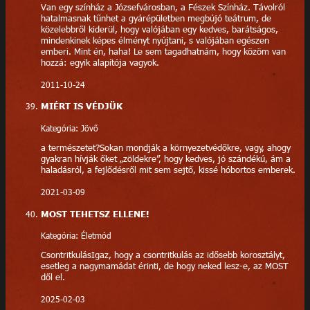
Van egy színház a Józsefvárosban, a Fészek Színház. Távolról
hatalmasnak tűnhet a gyárépületben megbújó teátrum, de
közelebbről kiderül, hogy valójában egy kedves, barátságos,
mindenkinek képes élményt nyújtani, s valójában egészen
emberi. Mint én, haha! Le sem tagadhatnám, hogy közöm van
hozzá: egyik alapítója vagyok.
2011-10-24
MIÉRT IS VÉDJÜK
Kategória: Jövő
a természetet?Sokan mondják a környezetvédőkre, vagy, ahogy
gyakran hívják őket „zöldekre”, hogy kedves, jó szándékú, ám a
haladásról, a fejlődésről mit sem sejtő, kissé hóbortos emberek.
2021-03-09
MOST TEHETSZ ELLENE!
Kategória: Életmód
CsontritkulásIgaz, hogy a csontritkulás az idősebb korosztályt,
esetleg a nagymamádat érinti, de hogy neked lesz-e, az MOST
dől el.
2025-02-03