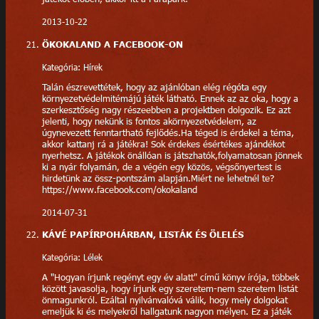
2013-10-22
ÖKOKALAND A FACEBOOK-ON
Kategória: Hírek
Talán észrevettétek, hogy az ajánlóban elég régóta egy
környezetvédelmitémájú játék látható. Ennek az az oka, hogy a
szerkesztőség nagy részeebben a projektben dolgozik. Ez azt
jelenti, hogy nekünk is fontos akörnyezetvédelem, az
úgynevezett fenntartható fejlődés.Ha téged is érdekel a téma,
akkor kattanj rá a játékra! Sok érdekes ésértékes ajándékot
nyerhetsz. A játékok önállóan is játszhatók,folyamatosan jönnek
ki a nyár folyamán, de a végén egy közös, végsőnyertest is
hirdetünk az össz-pontszám alapján.Miért ne lehetnél te?
https://www.facebook.com/okokaland
2014-07-31
KÁVÉ PAPÍRPOHÁRBAN, LISTÁK ÉS ÖLELÉS
Kategória: Lélek
A "Hogyan írjunk regényt egy év alatt" című könyv írója, többek
között javasolja, hogy írjunk egy szeretem-nem szeretem listát
önmagunkról. Ezáltal nyilvánvalóvá válik, hogy mely dolgokat
emeljük ki és melyekről hallgatunk nagyon mélyen. Ez a játék