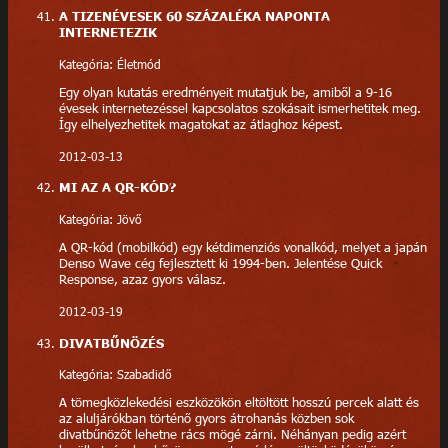
A TIZENÉVESEK 60 SZÁZALÉKA NAPONTA
INTERNETEZIK
Kategória: Életmód
Egy olyan kutatás eredményeit mutatjuk be, amiből a 9-16
évesek internetezéssel kapcsolatos szokásait ismerhetitek meg.
Így elhelyezhetitek magatokat az átlaghoz képest.
2012-03-13
MI AZ A QR-KÓD?
Kategória: Jövő
A QR-kód (mobilkód) egy kétdimenziós vonalkód, melyet a japán
Denso Wave cég fejlesztett ki 1994-ben. Jelentése Quick
Response, azaz gyors válasz.
2012-03-19
DIVATBŰNÖZÉS
Kategória: Szabadidő
A tömegközlekedési eszközökön eltöltött hosszú percek alatt és
az aluljárókban történő gyors átrohanás közben sok
divatbűnözőt lehetne rács mögé zárni. Néhányan pedig azért