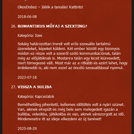
OkosDoboz – Játék a tanulás! Kattints!
2018-06-08
ROMANTIKUS MŰFAJ A SZEXTING?
Kategória: Szex
Sokáig határozottan trendi volt erős szexuális tartalmú
üzeneteket, képeket küldeni. Két ember között egy bizonyos
módon ez része volt a szexről szóló kommunikációnak, talán
még az előjátéknak is. Mostanra talán egy kicsit kiüresedett,
mert tömegessé vált. Most már az a ritkább és ezért lehet, hogy
érdekesebb is, aki nem ezzel az öncélú szexualitással nyomul.
2023-07-18
VISSZA A SULIBA
Kategória: Kapcsolatok
Remélhetőleg pihentető, kellemes időtöltés volt a nyári szünet.
Van, akinek elrepült és még bele sem melegedett igazán a
bulikba, videókba, játékokba és van, akinek vánszorgott az idő.
Mindenesetre itt az ideje elkezdeni az új tanévet!
2025-08-29