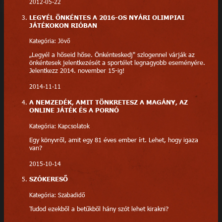
2012-05-22
LEGYÉL ÖNKÉNTES A 2016-OS NYÁRI OLIMPIAI
JÁTÉKOKON RIÓBAN
Kategória: Jövő
„Legyél a hőseid hőse. Önkénteskedj" szlogennel várják az
önkéntesek jelentkezését a sportélet legnagyobb eseményére.
Jelentkezz 2014. november 15-ig!
2014-11-11
A NEMZEDÉK, AMIT TÖNKRETESZ A MAGÁNY, AZ
ONLINE JÁTÉK ÉS A PORNÓ
Kategória: Kapcsolatok
Egy könyvről, amit egy 81 éves ember írt. Lehet, hogy igaza
van?
2015-10-14
SZÓKERESŐ
Kategória: Szabadidő
Tudod ezekből a betűkből hány szót lehet kirakni?