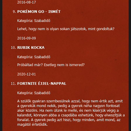
2016-08-17
POKÉMON GO - ISMÉT
Kategória: Szabadidő
Lehet, hogy nem is olyan sokan játszotok, mint gondoltuk?
2016-09-09
RUBIK KOCKA
Kategória: Szabadidő
Próbáltad már? Esetleg nem is ismered?
2020-12-01
FORTNITE ÉJJEL-NAPPAL
Kategória: Szabadidő
A szülők gyakran szembesülnek azzal, hogy nem értik azt, amit
a gyerekük mond nekik, pedig a gyerek néha nagyon fontosat
akar közölni. Ha nem ülünk le mellé, és nem kísérjük végig a
kalandot, könnyen abba a csapdába eshetünk, hogy elveszítjük a
fonalat. A gyerek pedig azt hiszi, hogy minden, amit mond, az
magától értetődik.