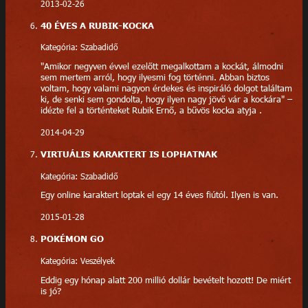
2013-02-26
40 ÉVES A RUBIK-KOCKA
Kategória: Szabadidő
"Amikor negyven évvel ezelőtt megalkottam a kockát, álmodni
sem mertem arról, hogy ilyesmi fog történni. Abban biztos
voltam, hogy valami nagyon érdekes és inspiráló dolgot találtam
ki, de senki sem gondolta, hogy ilyen nagy jövő vár a kockára" –
idézte fel a történteket Rubik Ernő, a bűvös kocka atyja .
2014-04-29
VIRTUÁLIS KARAKTERT IS LOPHATNAK
Kategória: Szabadidő
Egy online karaktert loptak el egy 14 éves fiútól. Ilyen is van.
2015-01-28
POKÉMON GO
Kategória: Veszélyek
Eddig egy hónap alatt 200 millió dollár bevételt hozott! De miért
is jó?