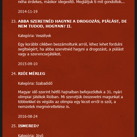
néha érdekes, máskor idegesítő. Meglátjuk ti mit gondoltok...
2014-11-19
ABBA SZERETNÉD HAGYNI A DROGOZÁS, PIÁLÁST, DE
NEM TUDOD, HOGYAN? II.
Kategória: Veszélyek
Egy korábbi cikkben beszámoltunk arról, kihez lehet fordulni
segítségért, ha abba szeretnéd hagyni a drogozást, a piálást
vagy a szerencsejátékot.
2015-09-10
RIÓI MÉRLEG
Kategória: Szabadidő
Magyar idő szerint hétfő hajnalban befejeződtek a 31. nyári
olimpiai játékok Rióban. Mi szeretjük összevetni magunkat a
többiekkel és végülis az olimpia egy kicsit erről is szól, a
nemzetek megmérettetése is.
2016-08-24
ISMERED?
Kategória: Jövő