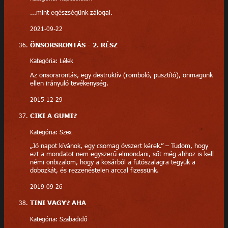
...mint egészségünk zálogai.
2021-09-22
ÖNSORSRONTÁS - 2. RÉSZ
Kategória: Lélek
Az önsorsrontás, egy destruktív (romboló, pusztító), önmagunk
ellen irányuló tevékenység.
2015-12-29
CIKI A GUMI?
Kategória: Szex
„Jó napot kívánok, egy csomag óvszert kérek.” – Tudom, hogy
ezt a mondatot nem egyszerű elmondani, sőt még ahhoz is kell
némi önbizalom, hogy a kosárból a futószalagra tegyük a
dobozkát, és rezzenéstelen arccal fizessünk.
2019-09-26
TINI VAGY? AHA
Kategória: Szabadidő