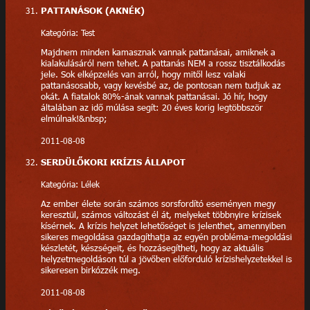
PATTANÁSOK (AKNÉK)
Kategória: Test
Majdnem minden kamasznak vannak pattanásai, amiknek a
kialakulásáról nem tehet. A pattanás NEM a rossz tisztálkodás
jele. Sok elképzelés van arról, hogy mitől lesz valaki
pattanásosabb, vagy kevésbé az, de pontosan nem tudjuk az
okát. A fiatalok 80%-ának vannak pattanásai. Jó hír, hogy
általában az idő múlása segít: 20 éves korig legtöbbször
elmúlnak!&nbsp;
2011-08-08
SERDÜLŐKORI KRÍZIS ÁLLAPOT
Kategória: Lélek
Az ember élete során számos sorsfordító eseményen megy
keresztül, számos változást él át, melyeket többnyire krízisek
kísérnek. A krízis helyzet lehetőséget is jelenthet, amennyiben
sikeres megoldása gazdagíthatja az egyén probléma-megoldási
készletét, készségeit, és hozzásegítheti, hogy az aktuális
helyzetmegoldáson túl a jövőben előforduló krízishelyzetekkel is
sikeresen birkózzék meg.
2011-08-08