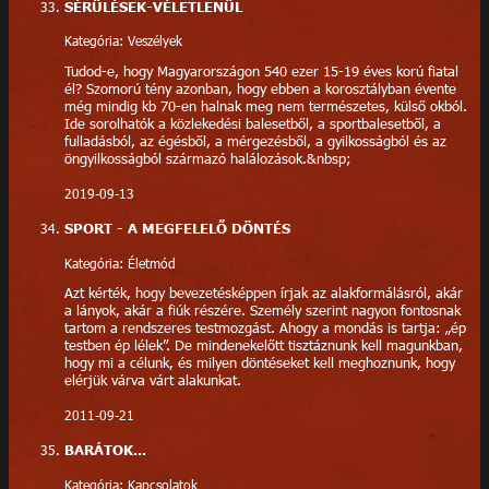
SÉRÜLÉSEK-VÉLETLENÜL
Kategória: Veszélyek
Tudod-e, hogy Magyarországon 540 ezer 15-19 éves korú fiatal
él? Szomorú tény azonban, hogy ebben a korosztályban évente
még mindig kb 70-en halnak meg nem természetes, külső okból.
Ide sorolhatók a közlekedési balesetből, a sportbalesetből, a
fulladásból, az égésből, a mérgezésből, a gyilkosságból és az
öngyilkosságból származó halálozások.&nbsp;
2019-09-13
SPORT - A MEGFELELŐ DÖNTÉS
Kategória: Életmód
Azt kérték, hogy bevezetésképpen írjak az alakformálásról, akár
a lányok, akár a fiúk részére. Személy szerint nagyon fontosnak
tartom a rendszeres testmozgást. Ahogy a mondás is tartja: „ép
testben ép lélek”. De mindenekelőtt tisztáznunk kell magunkban,
hogy mi a célunk, és milyen döntéseket kell meghoznunk, hogy
elérjük várva várt alakunkat.
2011-09-21
BARÁTOK...
Kategória: Kapcsolatok