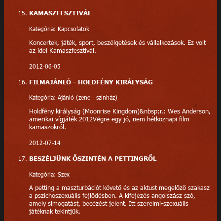
KAMASZFESZTIVÁL
Kategória: Kapcsolatok
Koncertek, játék, sport, beszélgetések és vállalkozások. Ez volt
az idei Kamaszfesztivál.
2012-06-05
FILMAJÁNLÓ - HOLDFÉNY KIRÁLYSÁG
Kategória: Ajánló (zene - színház)
Holdfény királyság (Moonrise Kingdom)&nbsp;r.: Wes Anderson,
amerikai vígjáték 2012Végre egy jó, nem hétköznapi film
kamaszokról.
2012-07-14
BESZÉLJÜNK ŐSZINTÉN A PETTINGRŐL
Kategória: Szex
A petting a maszturbációt követő és az aktust megelőző szakasz
a pszichoszexuális fejlődésben. A kifejezés angolszász szó,
amely simogatást, becézést jelent. Itt szerelmi-szexuális
játéknak tekintjük.