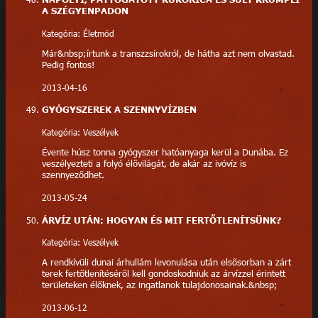
A SZÉGYENPADON
Kategória: Életmód
Már&nbsp;írtunk a transzzsírokról, de hátha azt nem olvastad.
Pedig fontos!
2013-04-16
GYÓGYSZEREK A SZENNYVÍZBEN
Kategória: Veszélyek
Évente húsz tonna gyógyszer hatóanyaga kerül a Dunába. Ez
veszélyezteti a folyó élővilágát, de akár az ivóvíz is
szennyeződhet.
2013-05-24
ÁRVÍZ UTÁN: HOGYAN ÉS MIT FERTŐTLENÍTSÜNK?
Kategória: Veszélyek
A rendkívüli dunai árhullám levonulása után elsősorban a zárt
terek fertőtlenítéséről kell gondoskodniuk az árvízzel érintett
területeken élőknek, az ingatlanok tulajdonosainak.&nbsp;
2013-06-12