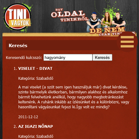
Keresés
Keresendő kulcsszó:
Keresés
VISELET - DIVAT
Kategória: Szabadidő
A mai viselet (a szót sem igen használjuk már) divat kérdése,
szinte bármelyik életkorban, bármilyen alakhoz és alkalomhoz
bármit felvehetünk anélkül, hogy nagyobb megbotránkozást
keltenénk. A ruhánk inkább az ízlésünket és a különbözni, vagy
hasonlítani vágyásunkat fejezi ki.Így volt ez mindig?
2011-12-12
AZ IGAZI NŐNAP
Kategória: Szabadidő