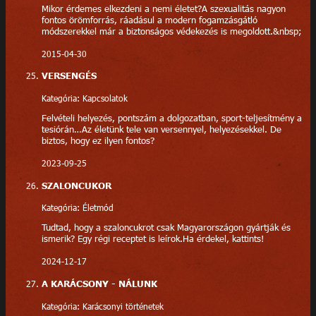
Mikor érdemes elkezdeni a nemi életet?A szexualitás nagyon
fontos örömforrás, ráadásul a modern fogamzásgátló
módszerekkel már a biztonságos védekezés is megoldott.&nbsp;
2015-04-30
VERSENGÉS
Kategória: Kapcsolatok
Felvételi helyezés, pontszám a dolgozatban, sport-teljesítmény a
tesiórán…Az életünk tele van versennyel, helyezésekkel. De
biztos, hogy ez ilyen fontos?
2023-09-25
SZALONCUKOR
Kategória: Életmód
Tudtad, hogy a szaloncukrot csak Magyarországon gyártják és
ismerik? Egy régi receptet is leírok.Ha érdekel, kattints!
2024-12-17
A KARÁCSONY - NÁLUNK
Kategória: Karácsonyi történetek