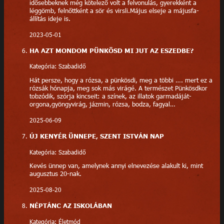
idősebbeknek még kötelező volt a felvonulás, gyerekként a
léggömb, felnőttként a sör és virsli.Május elseje a májusfa-
állítás ideje is.
2023-05-01
HA AZT MONDOM PÜNKÖSD MI JUT AZ ESZEDBE?
Kategória: Szabadidő
Hát persze, hogy a rózsa, a pünkösdi, meg a többi …. mert ez a
rózsák hónapja, meg sok más virágé. A természet Pünkösdkor
tobzódik, szórja kincseit: a színek, az illatok garmadáját-
orgona,gyöngyvirág, jázmin, rózsa, bodza, fagyal…
2025-06-09
ÚJ KENYÉR ÜNNEPE, SZENT ISTVÁN NAP
Kategória: Szabadidő
Kevés ünnep van, amelynek annyi elnevezése alakult ki, mint
augusztus 20-nak.
2025-08-20
NÉPTÁNC AZ ISKOLÁBAN
Kategória: Életmód