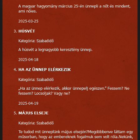
A magyar hagyomány március 25-én ünnepli a nőt és mindent,
ami nőies.
2025-03-25
HÚSVÉT
Kategória: Szabadidő
A húsvét a legnagyobb keresztény ünnep.
2025-04-18
HA AZ ÜNNEP ELÉRKEZIK
Kategória: Szabadidő
„Ha az ünnep elérkezik, akkor ünnepelj egészen.” Fessem? Ne
fessem? Locsoljak? Vagy ne?
2025-04-19
MÁJUS ELSEJE
Kategória: Szabadidő
Te tudod mit ünneplünk május elsején?Megdöbbenve láttam egy
műsorban, hogy az embereknek fogalmuk sem volt róla.Nekünk,