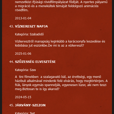
nemzetközi ifjúsági rövidfilmpályázat fődíját. A nyertes pályamű
a migráció és a menekültek témáját feldolgozó animációs
rövidfilm.
2013-01-04
VÍZKERESZT NAPJA
Kategória: Szabadidő
Vízkeresztről manapság leginkább a karácsonyfa leszedése és
kidobása jut eszünkbe.De mi is az a vízkereszt?
2025-01-06
SZŰZESSÉG ELVESZTÉSE
Kategória: Szex
A tini filmekben a szalagavató bál, az érettségi, egy menő
házibuli alkalmával mindenki felé elvárás, hogy megtörténjen. A
fiúk, lányok egymás spannolják, egyenesen lúzer, aki nem teszi
meg.Biztosan te is így akarod?
2024-05-15
JÁRVÁNY-SZEZON
Kategória: Test