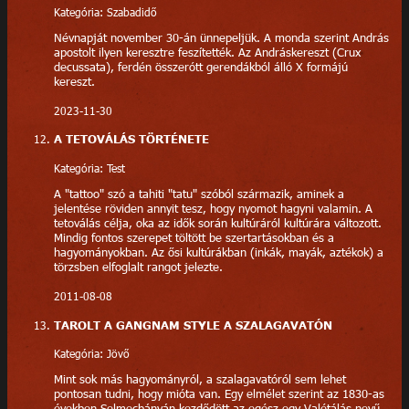
Kategória: Szabadidő
Névnapját november 30-án ünnepeljük. A monda szerint András
apostolt ilyen keresztre feszítették. Az Andráskereszt (Crux
decussata), ferdén összerótt gerendákból álló X formájú
kereszt.
2023-11-30
A TETOVÁLÁS TÖRTÉNETE
Kategória: Test
A "tattoo" szó a tahiti "tatu" szóból származik, aminek a
jelentése röviden annyit tesz, hogy nyomot hagyni valamin. A
tetoválás célja, oka az idők során kultúráról kultúrára változott.
Mindig fontos szerepet töltött be szertartásokban és a
hagyományokban. Az ősi kultúrákban (inkák, mayák, aztékok) a
törzsben elfoglalt rangot jelezte.
2011-08-08
TAROLT A GANGNAM STYLE A SZALAGAVATÓN
Kategória: Jövő
Mint sok más hagyományról, a szalagavatóról sem lehet
pontosan tudni, hogy mióta van. Egy elmélet szerint az 1830-as
években Selmecbányán kezdődött az egész egy Valétálás nevű