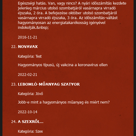
Egészségi hatás. Van, vagy nincs? A nyári időszámítás kezdete
jelenleg március utolsó szombatjáról vasárnapra virradó
éjszaka, 2 óra. A befejezése október utolsó szombatjáról
vasárnapra virradó éjszaka, 3 óra. Az időszámítás-váltást
hagyományosan az energiatakarékosság igényével
indokolják.&nbsp;
2016-11-21
NOVAVAX
Kategória: Test
Hagyományos típusú, új vakcina a koronavírus ellen
2022-02-21
LEBOMLÓ-MŰANYAG SZATYOR
Kategória: Jövő
Jobb-e mint a hagyományos műanyag és miért nem?
2022-10-14
A SZEXRŐL...
Kategória: Szex