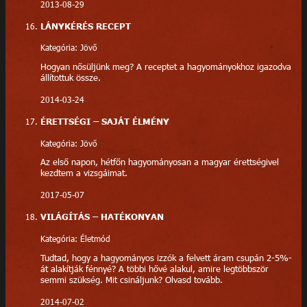
2013-08-29
LÁNYKÉRÉS RECEPT
Kategória: Jövő
Hogyan nősüljünk meg? A receptet a hagyományokhoz igazodva
állítottuk össze.
2014-03-24
ÉRETTSÉGI – SAJÁT ÉLMÉNY
Kategória: Jövő
Az első napon, hétfőn hagyományosan a magyar érettségivel
kezdtem a vizsgáimat.
2017-05-07
VILÁGÍTÁS – HATÉKONYAN
Kategória: Életmód
Tudtad, hogy a hagyományos izzók a felvett áram csupán 2-5%-
át alakítják fénnyé? A többi hővé alakul, amire legtöbbször
semmi szükség. Mit csináljunk? Olvasd tovább.
2014-07-02