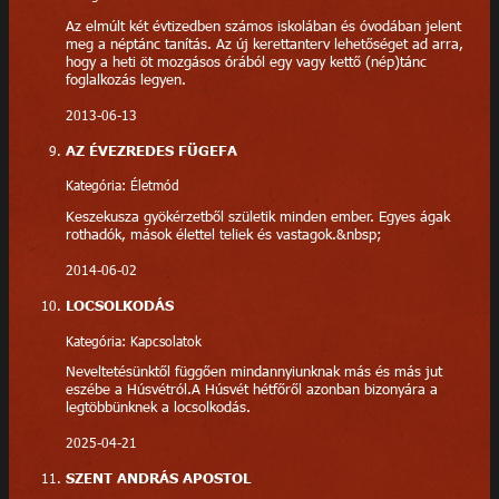
Az elmúlt két évtizedben számos iskolában és óvodában jelent
meg a néptánc tanítás. Az új kerettanterv lehetőséget ad arra,
hogy a heti öt mozgásos órából egy vagy kettő (nép)tánc
foglalkozás legyen.
2013-06-13
AZ ÉVEZREDES FÜGEFA
Kategória: Életmód
Keszekusza gyökérzetből születik minden ember. Egyes ágak
rothadók, mások élettel teliek és vastagok.&nbsp;
2014-06-02
LOCSOLKODÁS
Kategória: Kapcsolatok
Neveltetésünktől függően mindannyiunknak más és más jut
eszébe a Húsvétról.A Húsvét hétfőről azonban bizonyára a
legtöbbünknek a locsolkodás.
2025-04-21
SZENT ANDRÁS APOSTOL