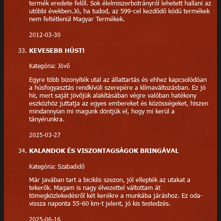
termék eredete felől. Sok élelmiszerbotrányról lehetett hallani az
utóbbi években.Jó, ha tudod, az 599-cel kezdődő kódú termékek
nem feltétlenül Magyar Termékek.
2012-03-30
KEVESEBB HÚST!
Kategória: Jövő
Egyre több bizonyíték utal az állattartás és ehhez kapcsolódóan
a húsfogyasztás rendkívüli szerepére a klímaváltozásban. Ez jó
hír, mert saját jövőjük alakításában végre valóban hatékony
eszközhöz juttatja az egyes embereket és közösségeket, hiszen
mindannyian mi magunk döntjük el, hogy mi kerül a
tányérunkra.
2025-03-27
KALANDOK ÉS VISZONTAGSÁGOK BRINGÁVAL
Kategória: Szabadidő
Már javában tart a biciklis szezon, jól ellepték az utakat a
tekerők. Magam is nagy élvezettel váltottam át
tömegközlekedésről két kerékre a munkába járáshoz. Ez oda-
vissza naponta 55-60 km-t jelent, jó kis testedzés.
2025-06-16