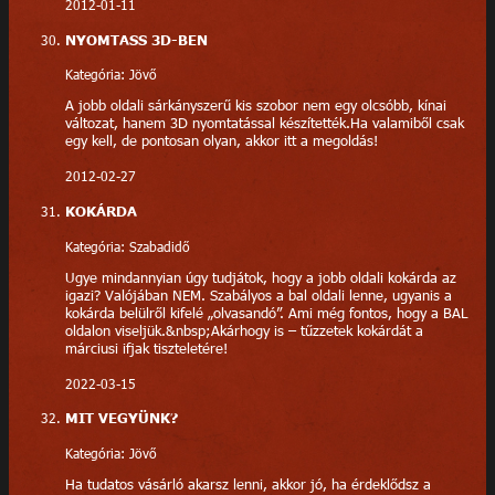
2012-01-11
NYOMTASS 3D-BEN
Kategória: Jövő
A jobb oldali sárkányszerű kis szobor nem egy olcsóbb, kínai
változat, hanem 3D nyomtatással készítették.Ha valamiből csak
egy kell, de pontosan olyan, akkor itt a megoldás!
2012-02-27
KOKÁRDA
Kategória: Szabadidő
Ugye mindannyian úgy tudjátok, hogy a jobb oldali kokárda az
igazi? Valójában NEM. Szabályos a bal oldali lenne, ugyanis a
kokárda belülről kifelé „olvasandó”. Ami még fontos, hogy a BAL
oldalon viseljük.&nbsp;Akárhogy is – tűzzetek kokárdát a
márciusi ifjak tiszteletére!
2022-03-15
MIT VEGYÜNK?
Kategória: Jövő
Ha tudatos vásárló akarsz lenni, akkor jó, ha érdeklődsz a