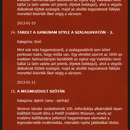
bállal (a latin valete azt jelenti, éljetek boldogul), ahol a végzős
diákoknak tűztek szalagot, majd az alsóbb tagozatosok fáklyás
menettel kísérték őket végig a városon.
2013-01-10
TAROLT A GANGNAM STYLE A SZALAGAVATÓN - 2.
Kategória: Jövő
Mint sok más hagyományról, a szalagavatóról sem lehet
pontosan tudni, hogy mióta van. Egy elmélet szerint az 1830-as
években Selmecbányán kezdődött az egész egy Valétálás nevű
bállal (a latin valete azt jelenti, éljetek boldogul), ahol a végzős
diákoknak tűztek szalagot, majd az alsóbb tagozatosok fáklyás
menettel kísérték őket végig a városon.
2013-01-11
A MEGMOZDULT SZÓTÁR
Kategória: Ajánló (zene - színház)
Weöres Sándor születésének 100. évfordulója alkalmából olyan
kiállítást hozott létre a Petőfi Irodalmi Múzeum, amely az
irodalmi kiállításokra jellemző hagyományos elemeket a
legmodernebb multimédiás, interaktív nyelvi játékokkal ötvözi.