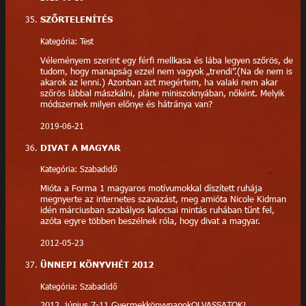
SZŐRTELENÍTÉS
Kategória: Test
Véleményem szerint egy férfi mellkasa és lába legyen szőrös, de
tudom, hogy manapság ezzel nem vagyok „trendi”.(Na de nem is
akarok az lenni.) Azonban azt megértem, ha valaki nem akar
szőrös lábbal mászkálni, pláne miniszoknyában, nőként. Melyik
módszernek milyen előnye és hátránya van?
2019-06-21
DIVAT A MAGYAR
Kategória: Szabadidő
Mióta a Forma 1 magyaros motívumokkal díszített ruhája
megnyerte az internetes szavazást, meg amióta Nicole Kidman
idén márciusban szabályos kalocsai mintás ruhában tűnt fel,
azóta egyre többen beszélnek róla, hogy divat a magyar.
2012-05-23
ÜNNEPI KÖNYVHÉT 2012
Kategória: Szabadidő
2012. június 7-11.GyermekkönyvnapokOLVASSATOK!