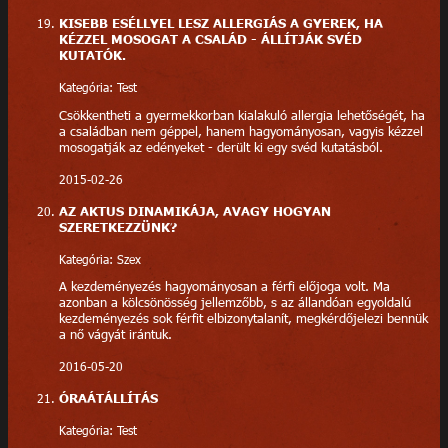
KISEBB ESÉLLYEL LESZ ALLERGIÁS A GYEREK, HA
KÉZZEL MOSOGAT A CSALÁD - ÁLLÍTJÁK SVÉD
KUTATÓK.
Kategória: Test
Csökkentheti a gyermekkorban kialakuló allergia lehetőségét, ha
a családban nem géppel, hanem hagyományosan, vagyis kézzel
mosogatják az edényeket - derült ki egy svéd kutatásból.
2015-02-26
AZ AKTUS DINAMIKÁJA, AVAGY HOGYAN
SZERETKEZZÜNK?
Kategória: Szex
A kezdeményezés hagyományosan a férfi előjoga volt. Ma
azonban a kölcsönösség jellemzőbb, s az állandóan egyoldalú
kezdeményezés sok férfit elbizonytalanít, megkérdőjelezi bennük
a nő vágyát irántuk.
2016-05-20
ÓRAÁTÁLLÍTÁS
Kategória: Test