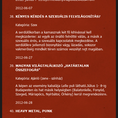
2012-06-07
KÉNYES KÉRDÉS A SZEXUÁLIS FELVILÁGOSÍTÁS?
Kategória: Szex
A serdülőkorban a kamasznak két fő kihívással kell
megküzdenie: az egyik az önálló felnőtté válás, a másik a
szexuális érés, a szexuális kapcsolatok megkezdése. A
serdülőkre jellemző bizonyítási vágy, lázadás, sokszor
vakmerőség mindkét téren számos veszélyt rejt magában.
2012-06-27
MAGYAR VILÁGTALÁLKOZÓ „HATÁRTALAN
ÖSSZEFOGÁS”
Kategória: Ajánló (zene - színház)
A képen az esemény kabalája Lelle puli látható.Július 1- 8-ig
Budapesten és hat másik helységben (Balatonlelle, Fonyód,
Szeged, Máriapócs, Nyírbátor, Örkény) kerül megrendezésre.
2012-06-28
HEAVY METAL, PUNK