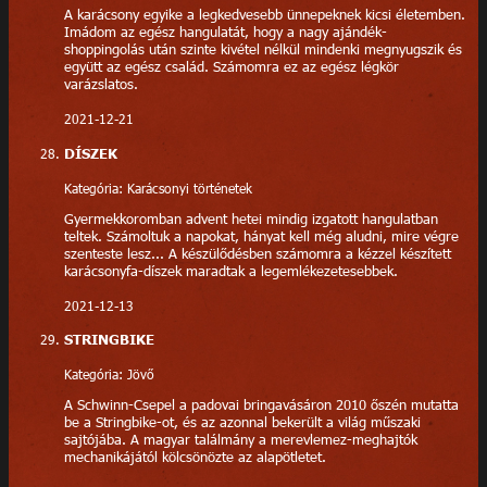
A karácsony egyike a legkedvesebb ünnepeknek kicsi életemben.
Imádom az egész hangulatát, hogy a nagy ajándék-
shoppingolás után szinte kivétel nélkül mindenki megnyugszik és
együtt az egész család. Számomra ez az egész légkör
varázslatos.
2021-12-21
DÍSZEK
Kategória: Karácsonyi történetek
Gyermekkoromban advent hetei mindig izgatott hangulatban
teltek. Számoltuk a napokat, hányat kell még aludni, mire végre
szenteste lesz... A készülődésben számomra a kézzel készített
karácsonyfa-díszek maradtak a legemlékezetesebbek.
2021-12-13
STRINGBIKE
Kategória: Jövő
A Schwinn-Csepel a padovai bringavásáron 2010 őszén mutatta
be a Stringbike-ot, és az azonnal bekerült a világ műszaki
sajtójába. A magyar találmány a merevlemez-meghajtók
mechanikájától kölcsönözte az alapötletet.