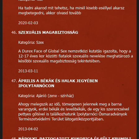
Ha tudni akarod mit tehetsz, ha minél kisebb eséllyel akarsz
megbetegedni, akkor olvasd tovább
2020-02-03
SZEXUÁLIS MAGABIZTOSSÁG
Kategória: Szex
A Durex Face of Global Sex nemzetközi kutatás igazolta, hogy a
12-17 éves kor közötti fiatalok szexuális nevelése meghatározó a
későbbi szexuális magabiztosság tekintetében.
2013-03-11
ÁPRILIS A BÉKÁK ÉS HALAK JEGYÉBEN
IPOLYTARNÓCON
Kategória: Ajánló (zene - színház)
Ahogy melegszik az idő, tömegesen jelennek meg a barna
varangyok, erdei békák és levelibékák, de egy kis szerencsével
pettyes gőtével is találkozhatunk Ipolytarnóci Ősmaradványok
Természetvédelmi Terület látogatóközpontjában.
2013-04-02
NÁPOLYI, PATTOGATOTT KUKORICA ÉS SÜLT KRUMPLI