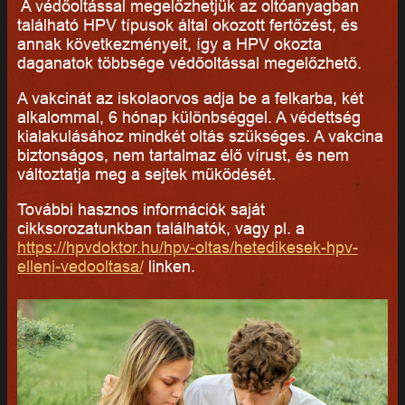
A védőoltással megelőzhetjük az oltóanyagban
található HPV típusok által okozott fertőzést, és
annak következményeit, így a HPV okozta
daganatok többsége védőoltással megelőzhető.
A vakcinát az iskolaorvos adja be a felkarba, két
alkalommal, 6 hónap különbséggel. A védettség
kialakulásához mindkét oltás szükséges. A vakcina
biztonságos, nem tartalmaz élő vírust, és nem
változtatja meg a sejtek működését.
További hasznos információk saját
cikksorozatunkban találhatók, vagy pl. a
https://hpvdoktor.hu/hpv-oltas/hetedikesek-hpv-
elleni-vedooltasa/
linken.