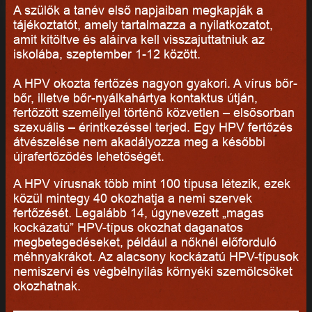
A szülők a tanév első napjaiban megkapják a
tájékoztatót, amely tartalmazza a nyilatkozatot,
amit kitöltve és aláírva kell visszajuttatniuk az
iskolába, szeptember 1-12 között.
A HPV okozta fertőzés nagyon gyakori. A vírus bőr-
bőr, illetve bőr-nyálkahártya kontaktus útján,
fertőzött személlyel történő közvetlen – elsősorban
szexuális – érintkezéssel terjed. Egy HPV fertőzés
átvészelése nem akadályozza meg a későbbi
újrafertőződés lehetőségét.
A HPV vírusnak több mint 100 típusa létezik, ezek
közül mintegy 40 okozhatja a nemi szervek
fertőzését. Legalább 14, úgynevezett „magas
kockázatú” HPV-típus okozhat daganatos
megbetegedéseket, például a nőknél előforduló
méhnyakrákot. Az alacsony kockázatú HPV-típusok
nemiszervi és végbélnyílás környéki szemölcsöket
okozhatnak.