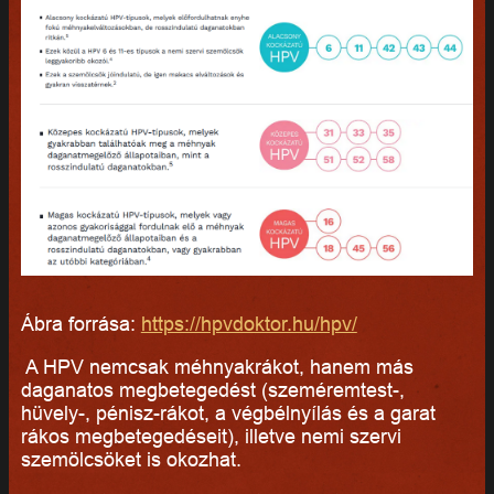
Ábra forrása:
https://hpvdoktor.hu/hpv/
A HPV nemcsak méhnyakrákot, hanem más
daganatos megbetegedést (szeméremtest-,
hüvely-, pénisz-rákot, a végbélnyílás és a garat
rákos megbetegedéseit), illetve nemi szervi
szemölcsöket is okozhat.