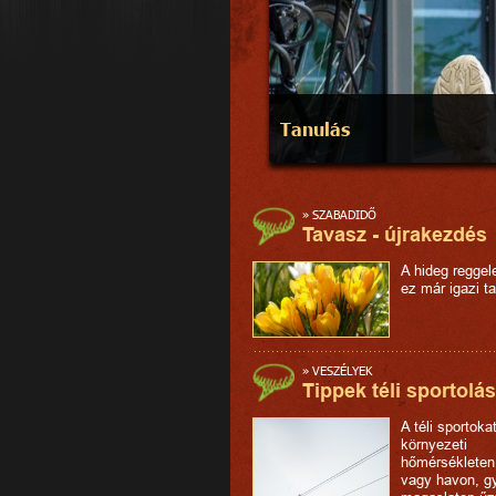
Tanulás
»
SZABADIDŐ
Tavasz - újrakezdés
A hideg reggel
ez már igazi t
»
VESZÉLYEK
Tippek téli sportolá
A téli sportoka
környezeti
hőmérsékleten
vagy havon, g