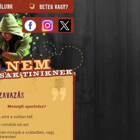
ZAVAZÁS
Mennyit sportolsz?
 amit a suliban kell.
 csinálok ezt-azt.
ran mozgok a szabadban, vagy
teremben.