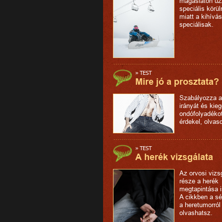
magaslaton űz
speciális körü
miatt a kihívás
speciálisak.
»
TEST
Mire jó a prosztata?
Szabályozza a
irányát és kieg
ondófolyadéko
érdekel, olvas
»
TEST
A herék vizsgálata
Az orvosi vizs
része a herék
megtapintása i
A cikkben a sé
a heretumorról
olvashatsz.