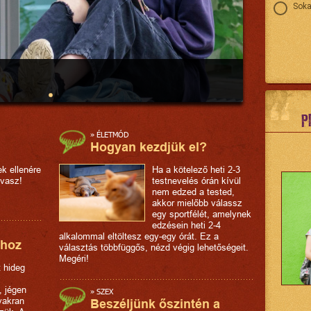
Soka
P
»
ÉLETMÓD
Hogyan kezdjük el?
ek ellenére
Ha a kötelező heti 2-3
avasz!
testnevelés órán kívül
nem edzed a tested,
akkor mielőbb válassz
egy sportfélét, amelynek
edzésein heti 2-4
alkalommal eltöltesz egy-egy órát. Ez a
shoz
választás többfüggős, nézd végig lehetőségeit.
Megéri!
t hideg
, jégen
»
SZEX
yakran
Beszéljünk őszintén a