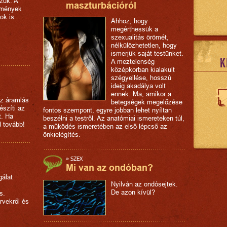
zük. A
maszturbációról
lmények
ok is
Ahhoz, hogy
megérthessük a
szexualitás örömét,
nélkülözhetetlen, hogy
ismerjük saját testünket.
K
A meztelenség
középkorban kialakult
szégyellése, hosszú
ideig akadálya volt
ennek. Ma, amikor a
z áramlás
betegségek megelőzése
észíti az
fontos szempont, egyre jobban lehet nyíltan
t. Ha
beszélni a testről. Az anatómiai ismereteken túl,
d tovább!
a működés ismeretében az első lépcső az
önkielégítés.
»
SZEX
Mi van az ondóban?
gálat
Nyilván az ondósejtek.
De azon kívül?
s.
rvekről és