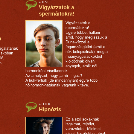
»
TEST
Vigyázzatok a
spermáitokra!
Vigyázzatok a
spermáitokra!
Egyre többet hallani
arról, hogy megisszuk a
a
Duna-vízzel a
fogamzásgátlót (amit a
sgálatának
nők belepisilnak), meg a
acskóban
műanyagpalackokból
ló,
kioldódnak olyan
k
anyagok, amik női
hormonként viselkednek.
Az a helyzet, hogy „a hír – igaz”!
A fiúk-férfiak (de mindannyian) egyre több
nőihormon-hatásnak vagyunk kitéve.
»
LÉLEK
Hipnózis
Ez a szó sokaknak
izgalmat, rejtélyt,
varázslatot, félelmet
jelent. Eszünkbe jutnak