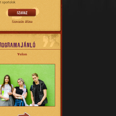
t sportolok.
Szavazás állása
ROGRAMAJÁNLÓ
Yelon