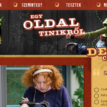
S
Csak
Néha
Gyak
edző