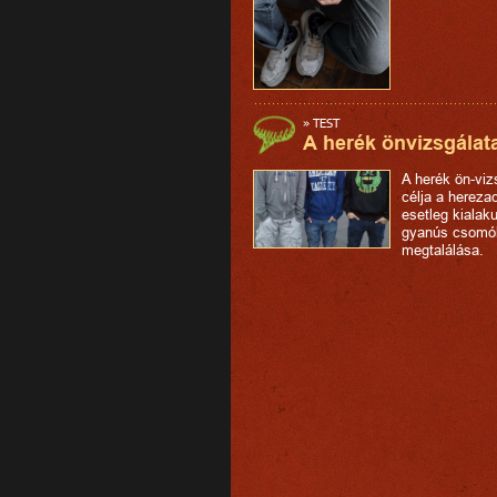
»
TEST
A herék önvizsgálat
A herék ön-viz
célja a herez
esetleg kialaku
gyanús csomó
megtalálása.